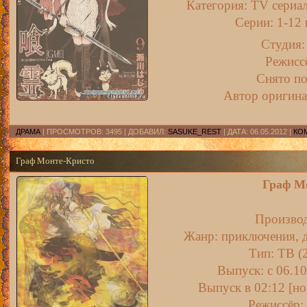
Категория: TV сериал
Серии: 1-12 
Студия
Режисс
Снято по
Автор оригина
ДРАМА
| ПРОСМОТРОВ: 3495 | ДОБАВИЛ:
SASUKE_REST
| ДАТА:
06.05.2012
|
КО
Граф Монте-Кристо
Граф М
Производ
Жанр: приключения, д
Тип: ТВ (2
Выпуск: c 06.10
Выпуск в 02:12 [но
Режиссёр: