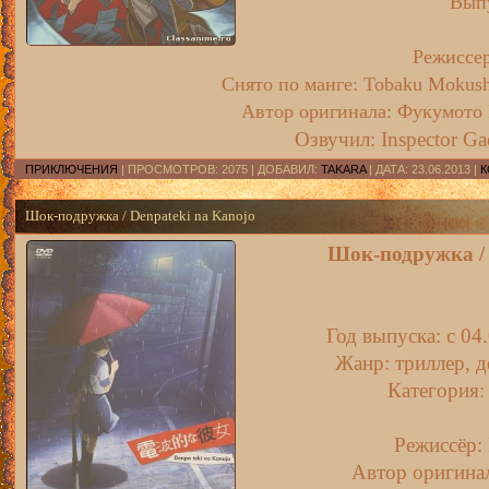
Вып
Режиссе
Снято по манге:
Tobaku Mokushi
Автор оригинала:
Фукумото
Озвучил: Inspector Ga
ПРИКЛЮЧЕНИЯ
| ПРОСМОТРОВ: 2075 | ДОБАВИЛ:
TAKARA
| ДАТА:
23.06.2013
|
К
Шок-подружка / Denpateki na Kanojo
Шок-подружка / 
Год выпуска: c 04
Жанр: триллер, д
Категория: 
Режиссёр:
Автор оригинал