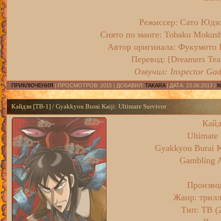
Режиссер:
Сато Юдз
Снято по манге:
Tobaku Mokushi
Автор оригинала:
Фукумото 
Перевод:
[Dreamers Te
Озвучил: Inspector Gad
ПРИКЛЮЧЕНИЯ
| ПРОСМОТРОВ: 2015 | ДОБАВИЛ:
TAKARA
| ДАТА:
23.06.2013
|
К
Кайдзи [ТВ-1] / Gyakkyou Burai Kaiji: Ultimate Survivor
Кайд
Ultimate 
Gyakkyou Burai Ka
Gambling A
Произво
Жанр
: трил
Тип
: ТВ (