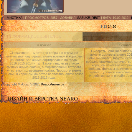
МИСТИКА
| ПРОСМОТРОВ: 2857 | ДОБАВИЛ:
SASUKE_REST
| ДАТА:
10.02.2012
|
1-13
14-20
ИНФОРМАЦИОННЫЙ БЛОК
О проекте
Немного 
Смотреть новинки аниме о
Classanime.ru - место где собранно огромное
можете смотреть аниме 2015
количество популярных аниме новинок в хорошем
новинки аниме: Наруто2 сезо
качестве. Все аниме сортированно по годам
собрано огромное количество
(2016,2015,2014 и тд). Также у нас есть список
хорошем качестве которые
лучших аниме онлайн, в формировании которого
собраны фильмы различных 
участвуют пользователи сайта. Просмотр аниме
онлайн, Турецкое кино онлай
онлайн в хорошем качестве бесплатно. anime online
Индийское кино онлайн.|Ан
2015,2016 года.
Copyright MyCorp © 2026
КлассАниме.ру
ДИЗАЙН И ВЁРСТКА NEARO