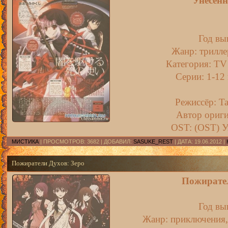
Унесен
Год вы
Жанр: трилле
Категория: TV 
Серии: 1-12 
Режиссёр: T
Автор ориги
OST: (OST) У
МИСТИКА
| ПРОСМОТРОВ: 3682 | ДОБАВИЛ:
SASUKE_REST
| ДАТА:
19.06.2012
|
Пожиратели Духов: Зеро
Пожирател
Год вы
Жанр: приключения, 