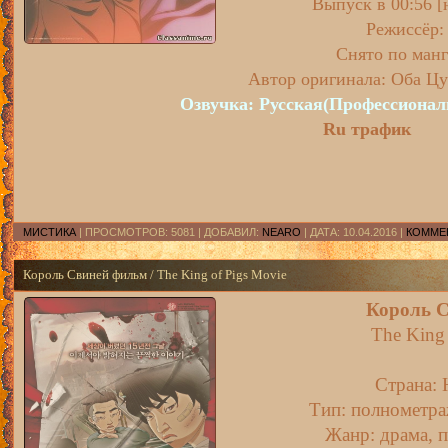
Выпуск в 00:56 [
Режиссёр:
Снято по манг
Автор оригинала: Оба Ц
Озвучка: Русская(Профессионал
Ru трафик
МИСТИКА
| ПРОСМОТРОВ: 5081 | ДОБАВИЛ:
NEARO
| ДАТА:
10.04.2016
|
КОММЕН
Король Свиней фильм / The King of Pigs Movie
Король 
The King 
Страна:
Тип: полнометра
Жанр: драма, п