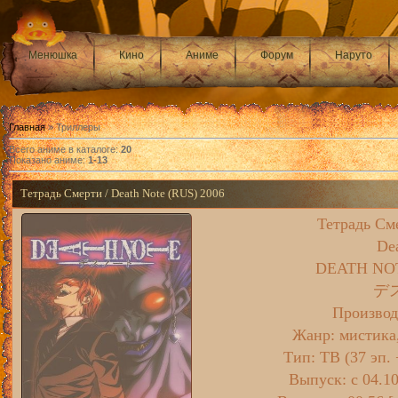
Менюшка
Кино
Аниме
Форум
Наруто
Главная
»
Триллеры
Всего аниме в каталоге
:
20
Показано аниме
:
1-13
Тетрадь Смерти / Death Note (RUS) 2006
Тетрадь См
De
DEATH 
デ
Производ
Жанр: мистика,
Тип: ТВ (37 эп.
Выпуск: c 04.1