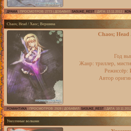
ДРАМА
| ПРОСМОТРОВ: 2773 | ДОБАВИЛ:
SASUKE_REST
| ДАТА:
13.11.2012
|
КОМ
Chaos; Head / Хаос; Вершина
Chaos; Head
Год вы
Жанр: триллер, мисти
Режиссёр: 
Автор оригин
РОМАНТИКА
| ПРОСМОТРОВ: 2928 | ДОБАВИЛ:
SASUKE_REST
| ДАТА:
10.11.201
Унесенные волками