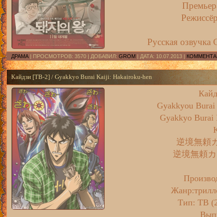
Премьера
Режиссёр
Русская озвучка 
ДРАМА
| ПРОСМОТРОВ: 3570 | ДОБАВИЛ:
GROM
| ДАТА:
10.07.2013
|
КОММЕНТАР
Кайдзи [ТВ-2] / Gyakkyo Burai Kaiji: Hakairoku-hen
Кайд
Gyakkyou Burai 
Gyakkyo Burai 
K
逆境無頼
逆境無頼カ
Произво
Жанр:
трилл
Тип
: ТВ (
Вып