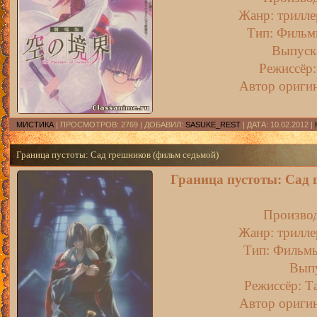
Жанр: трилле
Тип: Фильмы
Выпуск:
Режиссёр:
Автор оригин
МИСТИКА
| ПРОСМОТРОВ: 2769 | ДОБАВИЛ:
SASUKE_REST
| ДАТА:
10.02.2012
|
Граница пустоты: Сад грешников (фильм седьмой)
Граница пустоты: Сад 
Производ
Жанр: трилле
Тип: Фильмы 
Выпу
Режиссёр: Т
Автор оригин