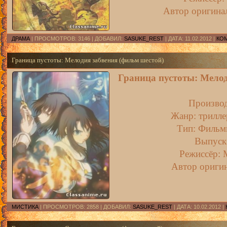
Автор оригина
ДРАМА
| ПРОСМОТРОВ: 3146 | ДОБАВИЛ:
SASUKE_REST
| ДАТА:
11.02.2012
|
КОМ
Граница пустоты: Мелодия забвения (фильм шестой)
Граница пустоты: Мелод
Производ
Жанр: трилле
Тип: Фильмы
Выпуск:
Режиссёр: 
Автор оригин
МИСТИКА
| ПРОСМОТРОВ: 2858 | ДОБАВИЛ:
SASUKE_REST
| ДАТА:
10.02.2012
|