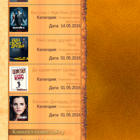
Высотка / High-Rise (2015)
Категория:
Новинки кино,
фильмов
Дата: 14.05.2016
Убей своих друзей / Kill
Your ...
Категория:
Новинки кино,
фильмов
Дата: 01.05.2016
Да здравствует Цезарь! /
Hail,...
Категория:
Новинки кино,
фильмов
Дата: 01.05.2016
Колония Дигнидад (2015)
Категория:
Новинки кино,
фильмов
Дата: 01.05.2016
Кликнул-помог сайту