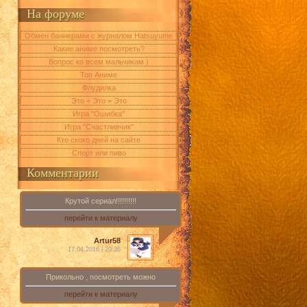
На форуме
Обмен баннерами с журналом Hatsuyume
Какие аниме посмотреть?
Вопрос ко всем мальчикам )
Топ Аниме
Флудилка
Это + Это = Это
Игра "Ошибка"
Игра "Счастливчик"
Кто скоко дней на сайте
Спорт или пиво
Комментарии
Крутой сериал!!!!!!!!!!
перейти к материалу
Artur58
17.04.2016 | 20:36
Прикольно , посмотреть можно
перейти к материалу