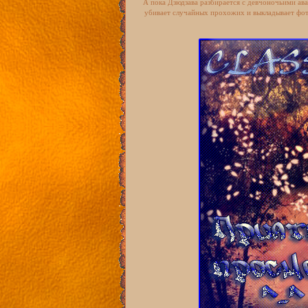
А пока Дзюдзава разбирается с девчоночьими ава
убивает случайных прохожих и выкладывает фот