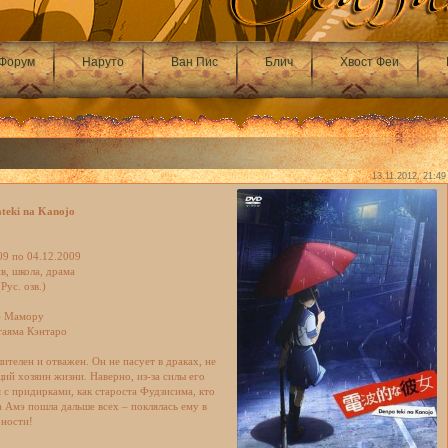
Форум
Наруто
Ван Пис
Блич
Хвост Феи
13.11.2012, 21:49
teki na Kanojo
09 по 04.12.2009
в, школа, драма
Рус. озв.)
э Мамору
таяма Кэнтаро
телен и отважен. Он не пасует в драках, не
ий хозяин жизни. Наверно, из-за силы его
я с придирками, как староста Фудзисима, кто
а Амэ пошла дальше всех – поклялась ему в
рности!