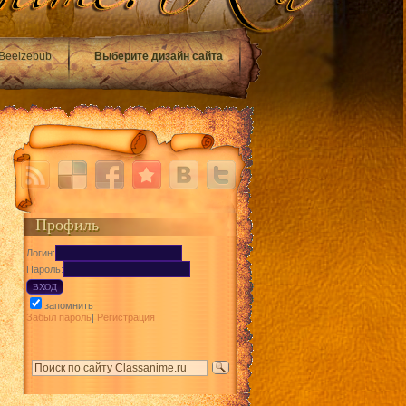
Beelzebub
Выберите дизайн сайта
Профиль
Логин:
Пароль:
запомнить
Забыл пароль
|
Регистрация