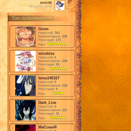
Artur58
08.04.2016 | 15:09
Топ пользователей
Grom
Новостей:
763
Комментариев:
335
Репутация:
171
Ранг:
misskiss
Новостей:
0
Комментариев:
236
Репутация:
25
Ранг:
tema140327
Новостей:
0
Комментариев:
218
Репутация:
9
Ранг:
Dark_Live
Новостей:
0
Комментариев:
113
Репутация:
11
Ранг:
МаСсюнЯ