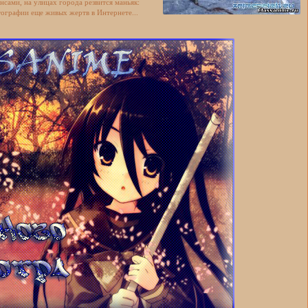
нсами, на улицах города резвится маньяк:
ографии еще живых жертв в Интернете...