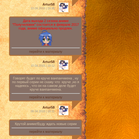
Artur58
10.04.2016 | 19:36
Дата выхода 2 сезона аниме
"Получеловек" состоится в феврале 2017
года, аниме официально продлен.
перейти к материалу
Artur58
10.04.2016 | 19:12
Говорят будет по круче ванпанчмена , ну
по первый серии не скажу что круче ,но я
надеюсь , что он на самом деле будет
круче ванпанчмена.
перейти к материалу
Artur58
08.04.2016 | 19:31
Крутой аниме!Буду ждать новые серии
перейти к материалу