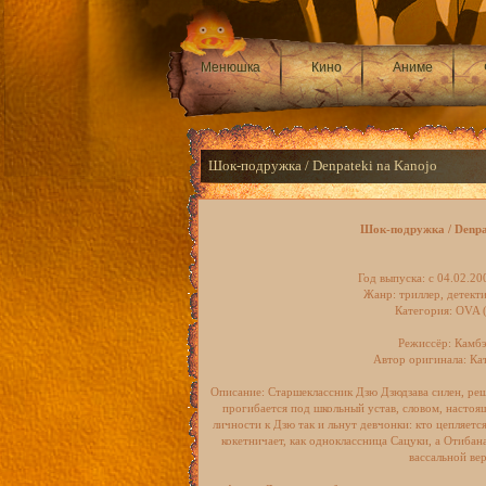
Менюшка
Кино
Аниме
Шок-подружка / Denpateki na Kanojo
Шок-подружка / Denpa
Год выпуска: c 04.02.20
Жанр: триллер, детекти
Категория: OVA (
Режиссёр: Камб
Автор оригинала: Ка
Описание: Старшеклассник Дзю Дзюдзава силен, реши
прогибается под школьный устав, словом, настоящ
личности к Дзю так и льнут девчонки: кто цепляетс
кокетничает, как одноклассница Сацуки, а Отибан
вассальной ве