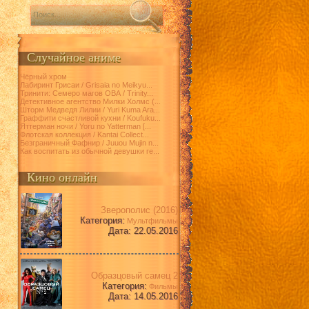
Случайное аниме
Чёрный хром
Лабиринт Грисаи / Grisaia no Meikyu...
Тринити: Семеро магов ОВА / Trinity...
Детективное агентство Милки Холмс (...
Шторм Медведя Лилии / Yuri Kuma Ara...
Граффити счастливой кухни / Koufuku...
Яттерман ночи / Yoru no Yatterman [...
Флотская коллекция / Kantai Collect...
Безграничный Фафнир / Juuou Mujin n...
Как воспитать из обычной девушки ге...
Кино онлайн
Зверополис (2016)
Категория:
Мультфильмы
Дата: 22.05.2016
Образцовый самец 2
Категория:
Фильмы
Дата: 14.05.2016