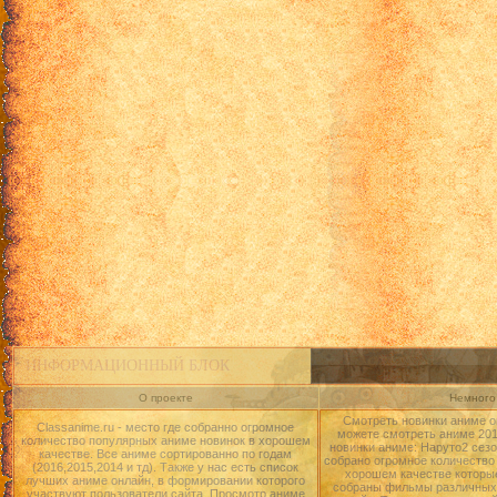
ИНФОРМАЦИОННЫЙ БЛОК
О проекте
Немного 
Смотреть новинки аниме о
Classanime.ru - место где собранно огромное
можете смотреть аниме 2015
количество популярных аниме новинок в хорошем
новинки аниме: Наруто2 сезо
качестве. Все аниме сортированно по годам
собрано огромное количество
(2016,2015,2014 и тд). Также у нас есть список
хорошем качестве которые
лучших аниме онлайн, в формировании которого
собраны фильмы различных 
участвуют пользователи сайта. Просмотр аниме