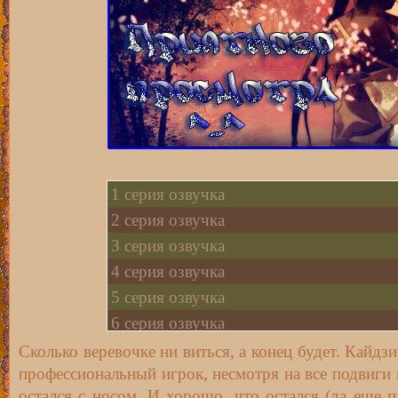
1 серия озвучка
2 серия озвучка
3 серия озвучка
4 серия озвучка
5 серия озвучка
6 серия озвучка
7 серия озвучка
Сколько веревочке ни виться, а конец будет. Кайдзи
профессиональный игрок, несмотря на все подвиги 
8 серия озвучка
остался с носом. И хорошо, что остался (да еще 