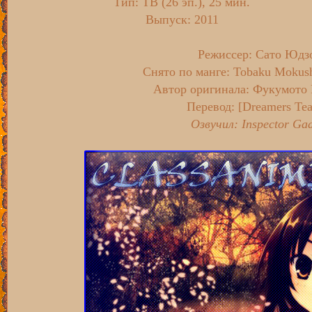
Тип
: ТВ (26 эп.), 25 мин.
Выпуск
: 2011
Режиссер:
Сато Юдз
Снято по манге:
Tobaku Mokush
Автор оригинала:
Фукумото
Перевод:
[Dreamers Te
Озвучил: Inspector Gad