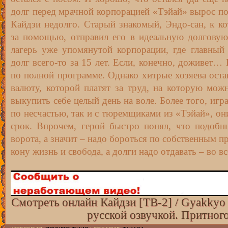
9 серия озвучка
долг перед мрачной корпорацией «Тэйай» вырос поч
10 серия озвучка
Кайдзи недолго. Старый знакомый, Эндо-сан, к к
11 серия озвучка
за помощью, отправил его в идеальную долгову
12 серия озвучка
лагерь уже упомянутой корпорации, где главный
13 серия озвучка
долг всего-то за 15 лет. Если, конечно, доживет…
по полной программе. Однако хитрые хозяева оста
14 серия озвучка
валюту, которой платят за труд, на которую можн
15 серия озвучка
выкупить себе целый день на воле. Более того, игр
16 серия озвучка
по несчастью, так и с тюремщиками из «Тэйай», он
17 серия озвучка
срок. Впрочем, герой быстро понял, что подоб
18 серия озвучка
ворота, а значит – надо бороться по собственным пр
19 серия озвучка
кону жизнь и свобода, а долги надо отдавать – во в
20 серия озвучка
21 серия озвучка
22 серия озвучка
Смотреть онлайн Кайдзи [ТВ-2] / Gyakkyo B
23 серия озвучка
русской озвучкой. Притног
24 серия озвучка