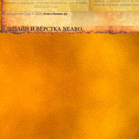
онлайн, Турецкое кино онлай
онлайн в хорошем качестве бесплатно. anime online
Индийское кино онлайн.|Ан
2015,2016 года.
Copyright MyCorp © 2026
КлассАниме.ру
ДИЗАЙН И ВЁРСТКА NEARO