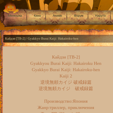
Менюшка
Кино
Аниме
Форум
Наруто
Кайдзи [ТВ-2] / Gyakkyo Burai Kaiji: Hakairoku-hen
Кайдзи [ТВ-2]
Gyakkyou Burai Kaiji: Hakairoku Hen
Gyakkyo Burai Kaiji: Hakairoku-hen
Kaiji 2
逆境無頼カイジ 破戒録篇
逆境無頼カイジ 破戒録篇
Производство
:Япония
Жанр:
триллер, приключения