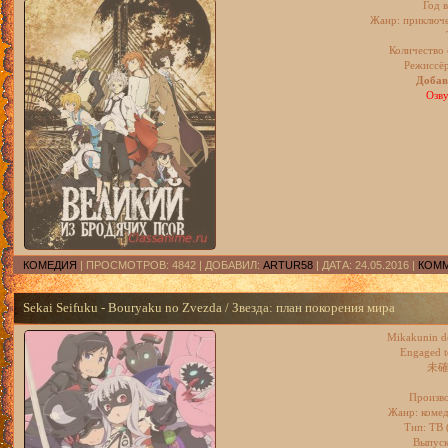
Год 
Жанр: приключе
Количество 
Режиссёр
Добав
Озв
КОМЕДИЯ
| ПРОСМОТРОВ: 4842 | ДОБАВИЛ:
ARTUR58
| ДАТА:
24.05.2016
|
КОММ
Sekai Seifuku - Bouryaku no Zvezda / Звезда: план покорения мира
Mikakunin d
Engaged t
未
Произв
Жанр: комед
Тип: ТВ (
Выпуск