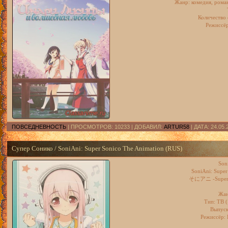
Жанр: комедия, роман
Количество 
Режиссёр
ПОВСЕДНЕВНОСТЬ
| ПРОСМОТРОВ: 10233 | ДОБАВИЛ:
ARTUR58
| ДАТА:
24.05.
Супер Сонико / SoniAni: Super Sonico The Animation (RUS)
Son
SoniAni: Super
そにアニ -Super S
Жан
Тип: ТВ (
Выпуск
Режиссёр: