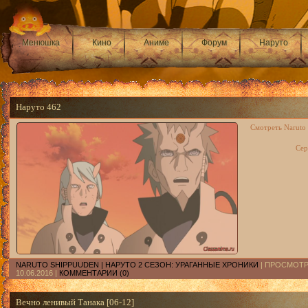
Менюшка
Кино
Аниме
Форум
Наруто
Наруто 462
Смотреть Naruto 
Сер
NARUTO SHIPPUUDEN | НАРУТО 2 СЕЗОН: УРАГАННЫЕ ХРОНИКИ
| ПРОСМОТРО
10.06.2016
|
КОММЕНТАРИИ (0)
Вечно ленивый Танака [06-12]