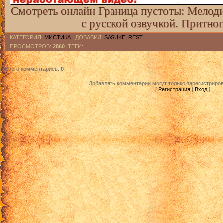
Смотреть онлайн Граница пустоты: Мелоди
с русской озвучкой. Притно
КАТЕГОРИЯ
:
МИСТИКА
|
ДОБАВИЛ
:
SASUKE_REST
ПРОСМОТРОВ
:
2860
|ТЕГИ: .
Всего комментариев
:
0
Добавлять комментарии могут только зарегистриро
[
Регистрация
|
Вход
]