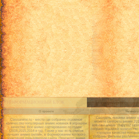
ИНФОРМАЦИОННЫЙ БЛОК
О проекте
Немного 
Смотреть новинки аниме о
Classanime.ru - место где собранно огромное
можете смотреть аниме 2015
количество популярных аниме новинок в хорошем
новинки аниме: Наруто2 сезо
качестве. Все аниме сортированно по годам
собрано огромное количество
(2016,2015,2014 и тд). Также у нас есть список
хорошем качестве которые
лучших аниме онлайн, в формировании которого
собраны фильмы различных 
участвуют пользователи сайта. Просмотр аниме