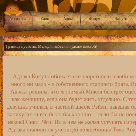
Менюшка
Кино
Аниме
Форум
Наруто
Граница пустоты: Мелодия забвения (фильм шестой)
Адзака Кокуто обожает все запретное и влюбилас
много ни мало - в собственного старшего брата. В
Адзака решила, что любимый Микия быстрее оцен
как женщину, если она будет жить отдельно. С те
девушка училась в частной школе Рэйэн, навещая бр
каникулах, и все было бы хорошо… если бы не поя
некоей Сики Рёги. Ни в чем не желая уступать сопе
Адзака становится ученицей волшебницы Токо Аод