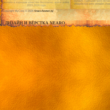
онлайн, Турецкое кино онлай
онлайн в хорошем качестве бесплатно. anime online
Индийское кино онлайн.|Ан
2015,2016 года.
Copyright MyCorp © 2026
КлассАниме.ру
ДИЗАЙН И ВЁРСТКА NEARO