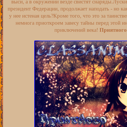
выси, а в окружении везде свистят снаряды.Луски
президент Федерации, продолжает наподать - но ка
у нее истеная цель?Кроме того, что это за таинств
немнога приоткроем завесу тайны перед этой и
приключений века!
Приятного