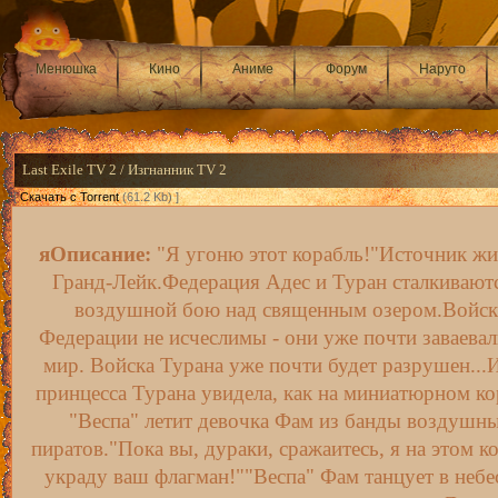
Менюшка
Кино
Аниме
Форум
Наруто
Last Exile TV 2 / Изгнанник TV 2
[
Скачать с Torrent
(61.2 Kb) ]
яОписание:
"Я угоню этот корабль!"Источник жи
Гранд-Лейк.Федерация Адес и Туран сталкивают
воздушной бою над священным озером.Войск
Федерации не исчеслимы - они уже почти заваевал
мир. Войска Турана уже почти будет разрушен...
принцесса Турана увидела, как на миниатюрном ко
"Веспа" летит девочка Фам из банды воздушн
пиратов."Пока вы, дураки, сражаитесь, я на этом к
украду ваш флагман!""Веспа" Фам танцует в небе