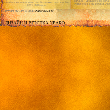
онлайн, Турецкое кино онлай
онлайн в хорошем качестве бесплатно. anime online
Индийское кино онлайн.|Ан
2015,2016 года.
Copyright MyCorp © 2026
КлассАниме.ру
ДИЗАЙН И ВЁРСТКА NEARO