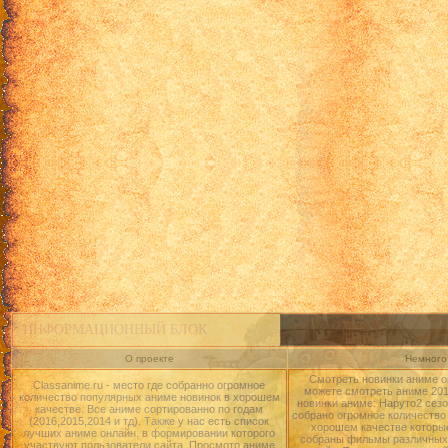
ИНФОРМАЦИОННЫЙ БЛОК
О проекте
Немного 
Смотреть новинки аниме о
Classanime.ru - место где собранно огромное
можете смотреть аниме 2015
количество популярных аниме новинок в хорошем
новинки аниме: Наруто2 сезо
качестве. Все аниме сортированно по годам
собрано огромное количество
(2016,2015,2014 и тд). Также у нас есть список
хорошем качестве которые
лучших аниме онлайн, в формировании которого
собраны фильмы различных 
участвуют пользователи сайта. Просмотр аниме