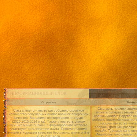
ИНФОРМАЦИОННЫЙ БЛОК
О проекте
Немног
Смотреть новинки аниме 
Classanime.ru - место где собранно огромное
можете смотреть аниме 20
количество популярных аниме новинок в хорошем
новинки аниме: Наруто2 се
качестве. Все аниме сортированно по годам
собрано огромное количест
(2016,2015,2014 и тд). Также у нас есть список
хорошем качестве котор
лучших аниме онлайн, в формировании которого
собраны фильмы различны
участвуют пользователи сайта. Просмотр аниме
онлайн, Турецкое кино онл
онлайн в хорошем качестве бесплатно. anime online
Индийское кино онлайн.|А
2015,2016 года.