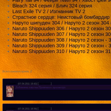
Fairy Tail 94 / Фейри Теил 94 / Хвост феи 9
Bleach 324 серия / Блич 324 серия
Last Exile TV 2 / Изгнанник TV 2
Страстное cердце: Неистовый бомбардир
Наруто шипуден 304 / Наруто 2 сезон 304
Naruto Shippuuden 306 / Наруто 2 сезон 3
Naruto Shippuuden 307 / Наруто 2 сезон 3
Naruto Shippuuden 308 / Наруто 2 сезон - 
Naruto Shippuuden 309 / Наруто 2 сезон - 
Naruto Shippuuden 310 / Наруто 2 сезон 3
Всего комментариев
:
2
2
Grom
[
Материал
]
(07.04.2011 19:43)
Добавлена озвучка.Приятного просмотра
1
Grom
[
Материал
]
(07.04.2011 18:56)