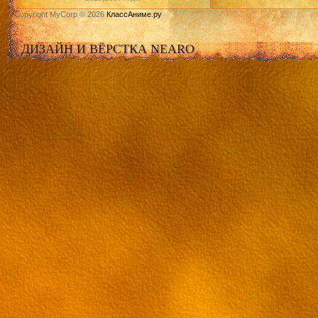
Copyright MyCorp © 2026
КлассАниме.ру
ДИЗАЙН И ВЁРСТКА NEARO