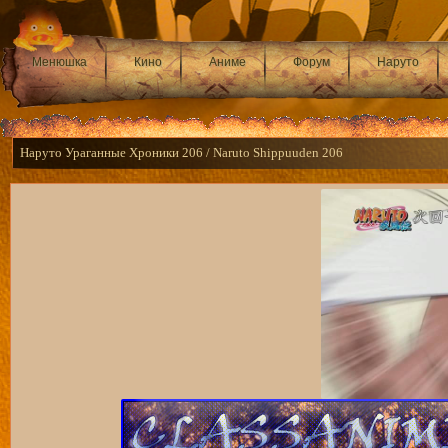
Менюшка
Кино
Аниме
Форум
Наруто
Наруто Ураганные Хроники 206 / Naruto Shippuuden 206