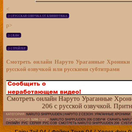
Смотреть серию с русской озвучкой [ru
<
Смотреть серию с русскими субтитрами
p>
Смотреть серию с русскими субтитрами
Смотреть онлайн Наруто Ураганные Хроники 2
русской озвучкой или русскими субтитрами
Смотреть онлайн Наруто Ураганные Хроник
206 с русской озвучкой. Прит
КАТЕГОРИЯ
:
NARUTO SHIPPUUDEN | НАРУТО 2 СЕЗОН: УРАГАННЫЕ ХРОНИКИ
ПРОСМОТРОВ
:
5286
|ТЕГИ:
NARUTO SHIPPUUDEN 206 ОЗВУЧК
,
СКАЧАТЬ NARU
ОНЛАЙН
,
РУС
,
СЕРИЯ
,
РУС ОЗВ
,
СМОТРЕТЬ NARUTO SHIPPUUDEN 206
,
СУБТ