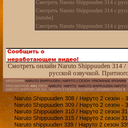
Смотреть Naruto Shippuuden 314 с русс
Смотреть Naruto Shippuuden 314 с рус
[rutube]
Смотреть Naruto Shippuuden 314 с рус
Смотреть Naruto Shippuuden 314 с русс
Смотреть Naruto Shippuuden 314 с рус
Смотреть Naruto Shippuuden 314 с рус
[pitertv]
Смотреть онлайн Naruto Shippuuden 314 / 
Смотреть Naruto Shippuuden 314 c рус
русской озвучкой. Притног
[kz трафик]
Смотреть Naruto Shippuuden 314 с рус
КАТЕГОРИЯ
:
NARUTO SHIPPUUDEN | НАРУТО 2 СЕЗОН: УРАГАННЫЕ ХРОНИКИ
ПРОСМОТРОВ
:
4901
|ТЕГИ:
NARUTO
,
НАРУТО
,
NARUTO SHIPPUUDEN НАРУТО 
[kiwi]
NARUTO SHIPPUUDEN 314 , НАРУТО 2 СЕЗОН 314 СЕРИЯ. |
КОММЕНТАРИИ
:
5
Смотреть Naruto Shippuuden 314 с рус
Naruto Shippuuden 308 / Наруто 2 сезон - 
[rutube]
Naruto Shippuuden 309 / Наруто 2 сезон - 
Naruto Shippuuden 310 / Наруто 2 сезон 3
Смотреть Naruto Shippuuden 314 с рус
Naruto Shippuuden 315 / Наруто 2 сезон 3
[VK]
Naruto shippuuden 339 / Наруто 2 сезон 33
Смотреть Naruto Shippuuden 314 с рус