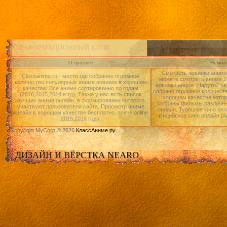
ИНФОРМАЦИОННЫЙ БЛОК
О проекте
Немног
Смотреть новинки аниме 
Classanime.ru - место где собранно огромное
можете смотреть аниме 20
количество популярных аниме новинок в хорошем
новинки аниме: Наруто2 се
качестве. Все аниме сортированно по годам
собрано огромное количест
(2016,2015,2014 и тд). Также у нас есть список
хорошем качестве котор
лучших аниме онлайн, в формировании которого
собраны фильмы различны
участвуют пользователи сайта. Просмотр аниме
онлайн, Турецкое кино онл
онлайн в хорошем качестве бесплатно. anime online
Индийское кино онлайн.|А
2015,2016 года.
Copyright MyCorp © 2026
КлассАниме.ру
ДИЗАЙН И ВЁРСТКА NEARO