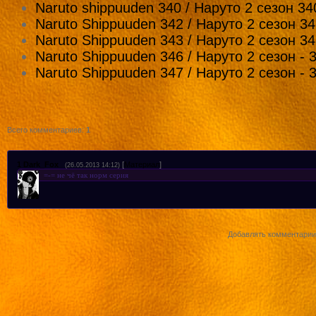
Naruto shippuuden 340 / Наруто 2 сезон 34
[Mail]
Naruto Shippuuden 342 / Наруто 2 сезон 3
Смотреть Naruto Shippuuden 314 с рус
Naruto Shippuuden 343 / Наруто 2 сезон 3
[Myvi]
Naruto Shippuuden 346 / Наруто 2 сезон - 
Naruto Shippuuden 347 / Наруто 2 сезон - 
Смотреть Naruto Shippuuden 314 с рус
[pitertv]
Всего комментариев
:
1
1
Dark_Fox
[
Материал
]
(26.05.2013 14:12)
=-= не чё так норм серия
Добавлять комментарии 