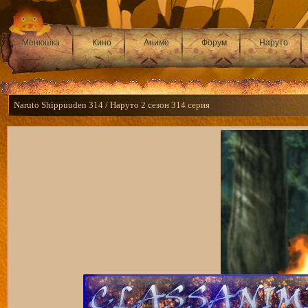
Менюшка
Кино
Аниме
Форум
Наруто
Naruto Shippuuden 314 / Наруто 2 сезон 314 серия