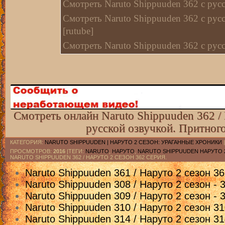
Смотреть Naruto Shippuuden 362 c русс
Смотреть Naruto Shippuuden 362 с рус
[rutube]
Смотреть Naruto Shippuuden 362 с рус
Смотреть Naruto Shippuuden 362 с рус
Смотреть Naruto Shippuuden 362 с русс
Смотреть Naruto Shippuuden 362 с рус
[Vimple]
Смотреть онлайн Naruto Shippuuden 362 / 
Смотреть Naruto Shippuuden 362 c рус
русской озвучкой. Притног
[kz трафик]
Смотреть Naruto Shippuuden 362 c рус
КАТЕГОРИЯ
:
NARUTO SHIPPUUDEN | НАРУТО 2 СЕЗОН: УРАГАННЫЕ ХРОНИКИ
ПРОСМОТРОВ
:
2016
|ТЕГИ:
NARUTO
,
НАРУТО
,
NARUTO SHIPPUUDEN НАРУТО 
[kset]
NARUTO SHIPPUUDEN 362 / НАРУТО 2 СЕЗОН 362 СЕРИЯ.
Смотреть Naruto Shippuuden 362 с рус
Naruto Shippuuden 361 / Наруто 2 сезон 3
[rutube]
Naruto Shippuuden 308 / Наруто 2 сезон - 
Naruto Shippuuden 309 / Наруто 2 сезон - 
Смотреть Naruto Shippuuden 362 с рус
Naruto Shippuuden 310 / Наруто 2 сезон 3
[Vimple]
Naruto Shippuuden 314 / Наруто 2 сезон 3
Смотреть Naruto Shippuuden 362 с рус