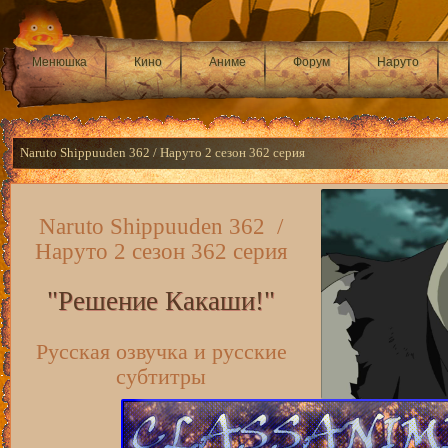
Менюшка
Кино
Аниме
Форум
Наруто
Naruto Shippuuden 362 / Наруто 2 сезон 362 серия
Naruto Shippuuden 362 /
Наруто 2 сезон 362 серия
"Решение Какаши!"
Русская озвучка и русские
субтитры