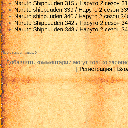
Naruto Shippuuden 315 / Наруто 2 сезон 3
[Myvi]
Naruto shippuuden 339 / Наруто 2 сезон 33
Смотреть Naruto Shippuuden 362 с рус
Naruto shippuuden 340 / Наруто 2 сезон 34
[VK]
Naruto Shippuuden 342 / Наруто 2 сезон 3
Naruto Shippuuden 343 / Наруто 2 сезон 3
Смотреть Naruto Shippuuden 362 с рус
[Mail]
Всего комментариев
:
0
Добавлять комментарии могут только зареги
[
Регистрация
|
Вхо