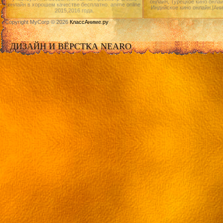
онлайн, Турецкое кино онлай
онлайн в хорошем качестве бесплатно. anime online
Индийское кино онлайн.|Ан
2015,2016 года.
Copyright MyCorp © 2026
КлассАниме.ру
ДИЗАЙН И ВЁРСТКА NEARO