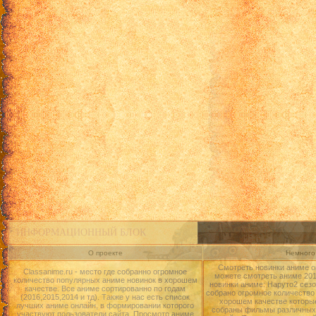
ИНФОРМАЦИОННЫЙ БЛОК
О проекте
Немного 
Смотреть новинки аниме о
Classanime.ru - место где собранно огромное
можете смотреть аниме 2015
количество популярных аниме новинок в хорошем
новинки аниме: Наруто2 сезо
качестве. Все аниме сортированно по годам
собрано огромное количество
(2016,2015,2014 и тд). Также у нас есть список
хорошем качестве которые
лучших аниме онлайн, в формировании которого
собраны фильмы различных 
участвуют пользователи сайта. Просмотр аниме