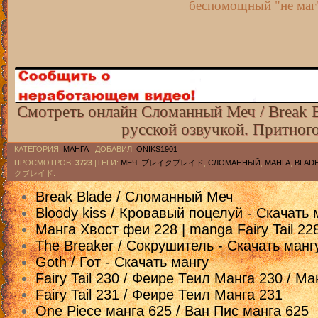
беспомощный "не маг
Смотреть онлайн Сломанный Меч / Br
русской озвучкой. Притног
КАТЕГОРИЯ
:
МАНГА
|
ДОБАВИЛ
:
ONIKS1901
ПРОСМОТРОВ
:
3723
|ТЕГИ:
МЕЧ
,
ブレイクブレイド
,
СЛОМАННЫЙ
,
МАНГА
,
BLAD
クブレイド.
Break Blade / Сломанный Меч
Bloody kiss / Кровавый поцелуй - Скачать 
Манга Хвост феи 228 | manga Fairy Tail 2
The Breaker / Сокрушитель - Скачать манг
Goth / Гот - Скачать мангу
Fairy Tail 230 / Феире Теил Манга 230 / М
Fairy Tail 231 / Феире Теил Манга 231
One Piece манга 625 / Ван Пис манга 625