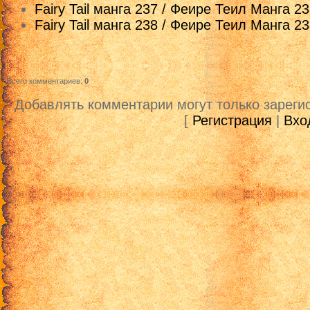
Fairy Tail манга 237 / Феире Теил Манга 2
Fairy Tail манга 238 / Феире Теил Манга 2
Всего комментариев
:
0
Добавлять комментарии могут только зареги
[
Регистрация
|
Вхо