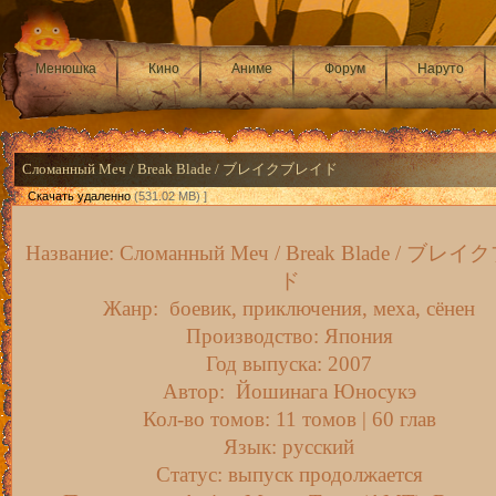
Менюшка
Кино
Аниме
Форум
Наруто
Сломанный Меч / Break Blade / ブレイクブレイド
[ ·
Скачать удаленно
(531.02 MB) ]
Название: Сломанный Меч / Break Blade / ブ
ド
Жанр: боевик, приключения, меха, сёнен
Производство: Япония
Год выпуска: 2007
Автор: Йошинага Юносукэ
Кол-во томов: 11 томов | 60 глав
Язык: русский
Статус: выпуск продолжается