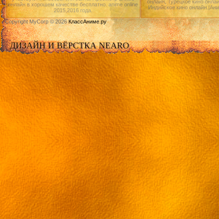
онлайн, Турецкое кино онлай
онлайн в хорошем качестве бесплатно. anime online
Индийское кино онлайн.|Ан
2015,2016 года.
Copyright MyCorp © 2026
КлассАниме.ру
ДИЗАЙН И ВЁРСТКА NEARO