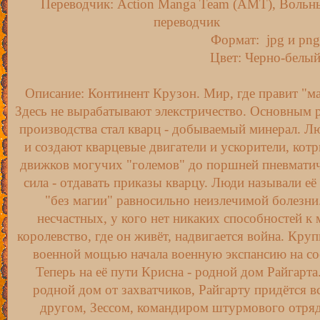
Переводчик: Action Manga Team (AMT), Вольн
переводчик
Формат: jpg и png
Цвет: Черно-белы
Описание: Континент Крузон. Мир, где правит "ма
Здесь не вырабатывают элекстричество. Основным р
производства стал кварц - добываемый минерал. 
и создают кварцевые двигатели и ускорители, кот
движков могучих "големов" до поршней пневматиче
сила - отдавать приказы кварцу. Люди называли её
"без магии" равносильно неизлечимой болезни.
несчастных, у кого нет никаких способностей к 
королевство, где он живёт, надвигается война. Кру
военной мощью начала военную экспансию на сос
Теперь на её пути Крисна - родной дом Райгарта
родной дом от захватчиков, Райгарту придётся 
другом, Зессом, командиром штурмового отряд