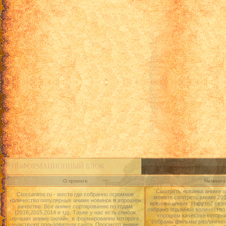
ИНФОРМАЦИОННЫЙ БЛОК
О проекте
Немного 
Смотреть новинки аниме о
Classanime.ru - место где собранно огромное
можете смотреть аниме 2015
количество популярных аниме новинок в хорошем
новинки аниме: Наруто2 сезо
качестве. Все аниме сортированно по годам
собрано огромное количество
(2016,2015,2014 и тд). Также у нас есть список
хорошем качестве которые
лучших аниме онлайн, в формировании которого
собраны фильмы различных 
участвуют пользователи сайта. Просмотр аниме