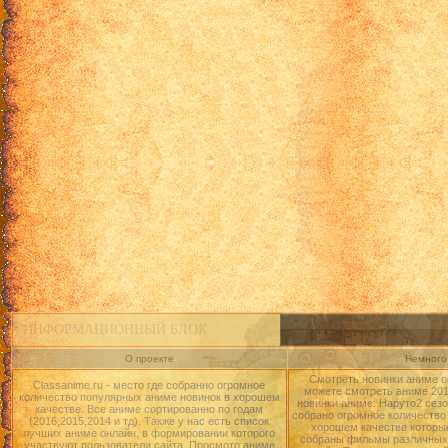
ИНФОРМАЦИОННЫЙ БЛОК
О проекте
Немного 
Смотреть новинки аниме о
Classanime.ru - место где собранно огромное
можете смотреть аниме 2015
количество популярных аниме новинок в хорошем
новинки аниме: Наруто2 сезо
качестве. Все аниме сортированно по годам
собрано огромное количество
(2016,2015,2014 и тд). Также у нас есть список
хорошем качестве которые
лучших аниме онлайн, в формировании которого
собраны фильмы различных 
участвуют пользователи сайта. Просмотр аниме