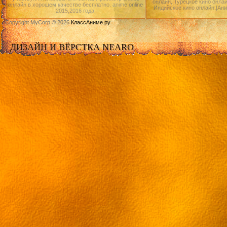
онлайн, Турецкое кино онлай
онлайн в хорошем качестве бесплатно. anime online
Индийское кино онлайн.|Ан
2015,2016 года.
Copyright MyCorp © 2026
КлассАниме.ру
ДИЗАЙН И ВЁРСТКА NEARO