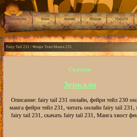
Менюшка
Кино
Аниме
Форум
Наруто
Fairy Tail 231 / Феире Теил Манга 231
Скачать
Зеркало
Описание: fairy tail 231 онлайн, фейри тейл 230 он
манга фейри тейл 231, читать онлайн fairy tail 231,
fairy tail 231, скачать fairy tail 231, Манга хвост ф