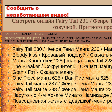
Смотреть онлайн Fairy Tail 231 / Феире
озвучкой. Притного пр
КАТЕГОРИЯ
:
МАНГА
|
ДОБАВИЛ
:
GROM
ПРОСМОТРОВ
:
3544
|ТЕГИ:
FAIRY TAIL 231 ОНЛАЙН
,
ФЕЙРИ ТЕЙЛ 230 ОНЛАЙН
TAIL 231
,
МАНГА FAIRY TAIL 231
,
СКАЧАТЬ FAIRY TAIL 231
,
МАНГА
.
Fairy Tail 230 / Феире Теил Манга 230 / М
Bloody kiss / Кровавый поцелуй - Скачать 
Манга Хвост феи 228 | manga Fairy Tail 2
The Breaker / Сокрушитель - Скачать манг
Goth / Гот - Скачать мангу
One Piece манга 625 / Ван Пис манга 625
Fairy Tail манга 237 / Феире Теил Манга 2
Fairy Tail манга 238 / Феире Теил Манга 2
Наруто - о 4-м Хокаге Минато Намикадзе 
Повседневная жизнь с девушкой-монстром
Gir