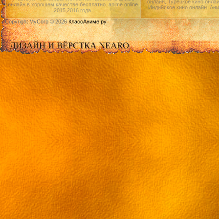
онлайн, Турецкое кино онлай
онлайн в хорошем качестве бесплатно. anime online
Индийское кино онлайн.|Ан
2015,2016 года.
Copyright MyCorp © 2026
КлассАниме.ру
ДИЗАЙН И ВЁРСТКА NEARO