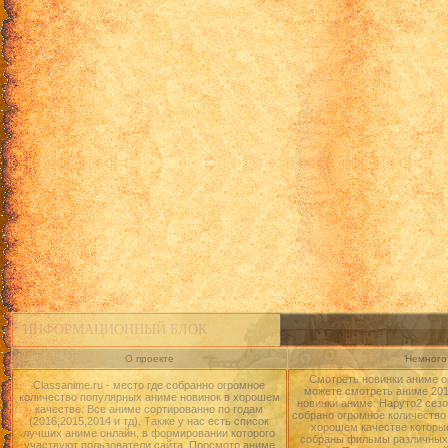
ИНФОРМАЦИОННЫЙ БЛОК
О проекте
Немного 
Смотреть новинки аниме о
Classanime.ru - место где собранно огромное
можете смотреть аниме 2015
количество популярных аниме новинок в хорошем
новинки аниме: Наруто2 сезо
качестве. Все аниме сортированно по годам
собрано огромное количество
(2016,2015,2014 и тд). Также у нас есть список
хорошем качестве которые
лучших аниме онлайн, в формировании которого
собраны фильмы различных 
участвуют пользователи сайта. Просмотр аниме