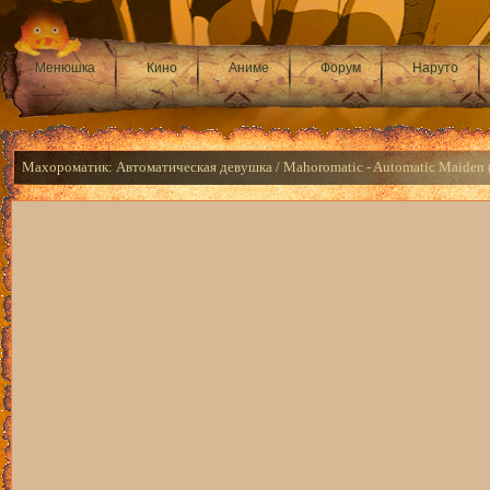
Менюшка
Кино
Аниме
Форум
Наруто
Махороматик: Автоматическая девушка / Mahoromatic - Automatic Maiden 