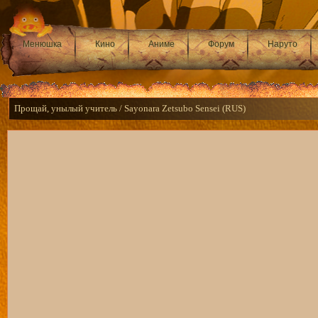
Менюшка
Кино
Аниме
Форум
Наруто
Прощай, унылый учитель / Sayonara Zetsubo Sensei (RUS)