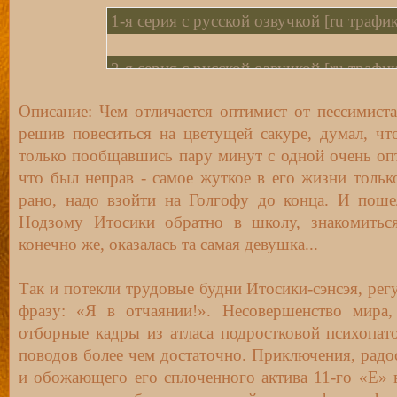
1-я серия с русской озвучкой [ru трафик
2-я серия с русской озвучкой [ru трафик
Описание: Чем отличается оптимист от пессимист
3-я серия с русской озвучкой [ru трафик
решив повеситься на цветущей сакуре, думал, ч
только пообщавшись пару минут с одной очень оп
4-я серия с русской озвучкой [ru трафик
что был неправ - самое жуткое в его жизни только
рано, надо взойти на Голгофу до конца. И поше
5-я серия с русской озвучкой [ru трафик
Нодзому Итосики обратно в школу, знакомитьс
конечно же, оказалась та самая девушка...
6-я серия с русской озвучкой [ru трафик
Так и потекли трудовые будни Итосики-сэнсэя, р
7-я серия с русской озвучкой [ru трафик
фразу: «Я в отчаянии!». Несовершенство мира,
отборные кадры из атласа подростковой психопат
поводов более чем достаточно. Приключения, радо
8-я серия с русской озвучкой [ru трафик
и обожающего его сплоченного актива 11-го «Е» 