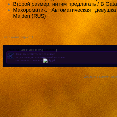
Второй размер, интим предлагать / B Gata
Махороматик: Автоматическая девушка 
Maiden (RUS)
Всего комментариев
:
1
1
NEARO
[
Материал
]
(28.05.2011 18:32)
Если вы несмотрели это аниме
то рекомендую посмотреть обязательно
аниме очень смешное
Добавлять комментарии 