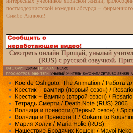
интересных учебников японской жизни, философии
9-я серия с русской озвучкой [ru трафик
постмодернистской комедии абсурда – фирменного
Симбо Акиюки!
10-я серия с русской озвучкой [ru траф
11-я серия с русской озвучкой [ru траф
12-я серия с русской озвучкой [ru траф
Смотреть онлайн Прощай, унылый учитель 
(RUS) с русской озвучкой. При
КАТЕГОРИЯ
:
ДРАМА
|
ДОБАВИЛ
:
NEARO
ПРОСМОТРОВ
:
4699
|ТЕГИ:
УНЫЛЫЙ УЧИТЕЛЬ
,
SAYONARA ZETSUBO SENSEI
,
А
Koe de Oshigoto! The Animation / Работа д
Крестик + вампир (первый сезон) / Rosari
Крестик + Вампир (второй сезон) / Rosari
Тетрадь Смерти / Death Note (RUS) 2006
Волчица и пряности (Первый сезон) / Spic
Волчица и Пряности II / Ookami to Koushin
Мария Холик / Maria Holic (RUS)
Нашествие Бродячих Кошек! / Mayoi Neko 