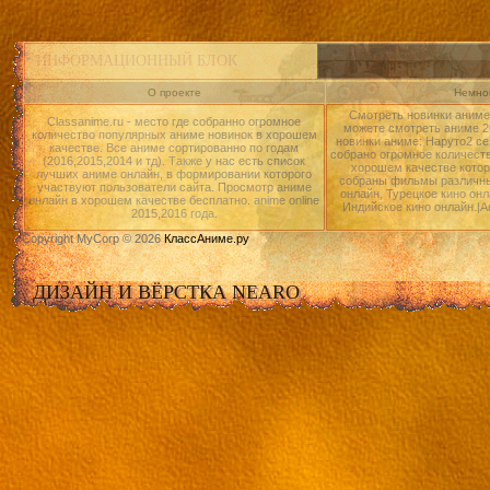
ИНФОРМАЦИОННЫЙ БЛОК
О проекте
Немног
Смотреть новинки аниме 
Classanime.ru - место где собранно огромное
можете смотреть аниме 20
количество популярных аниме новинок в хорошем
новинки аниме: Наруто2 се
качестве. Все аниме сортированно по годам
собрано огромное количест
(2016,2015,2014 и тд). Также у нас есть список
хорошем качестве котор
лучших аниме онлайн, в формировании которого
собраны фильмы различны
участвуют пользователи сайта. Просмотр аниме
онлайн, Турецкое кино онл
онлайн в хорошем качестве бесплатно. anime online
Индийское кино онлайн.|А
2015,2016 года.
Copyright MyCorp © 2026
КлассАниме.ру
ДИЗАЙН И ВЁРСТКА NEARO