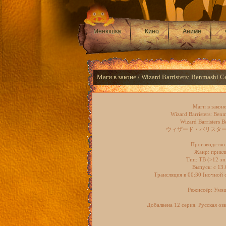
Менюшка
Кино
Аниме
Маги в законе / Wizard Barristers: Benmashi C
Маги в закон
Wizard Barristers: Benm
Wizard Barristers B
ウィザード・バリスタ
Производство
Жанр: прикл
Тип: ТВ (>12 эп.
Выпуск: c 13
Трансляция в 00:30 [ночной
Режиссёр: Умэ
Добалвена 12 серия. Русская оз