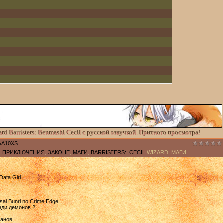
rd Barristers: Benmashi Cecil с русской озвучкой. Притного просмотра!
GA10XS
,
ПРИКЛЮЧЕНИЯ
,
ЗАКОНЕ
,
МАГИ
,
BARRISTERS:
,
CECIL
WIZARD, МАГИ.
ata Girl
ai Bunri no Crime Edge
реди демонов 2
итанов