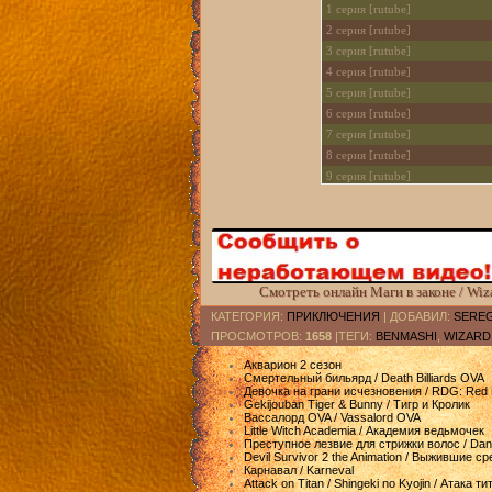
1 cерия [rutube]
2 cерия [rutube]
3 cерия [rutube]
4 cерия [rutube]
5 cерия [rutube]
6 cерия [rutube]
7 cерия [rutube]
8 cерия [rutube]
9 cерия [rutube]
10 cерия [rutube]
11 cерия [rutube]
12 cерия [rutube]
Смотреть онлайн Маги в законе / Wiza
КАТЕГОРИЯ
:
ПРИКЛЮЧЕНИЯ
|
ДОБАВИЛ
:
SERE
ПРОСМОТРОВ
:
1658
|ТЕГИ:
BENMASHI
,
WIZARD
Акварион 2 сезон
Смертельный бильярд / Death Billiards OVA
Девочка на грани исчезновения / RDG: Red D
Gekijouban Tiger & Bunny / Тигр и Кролик
Вассалорд OVA / Vassalord OVA
Little Witch Academia / Академия ведьмочек
Преступное лезвие для стрижки волос / Dans
Devil Survivor 2 the Animation / Выжившие с
Карнавал / Karneval
Attack on Titan / Shingeki no Kyojin / Атака т