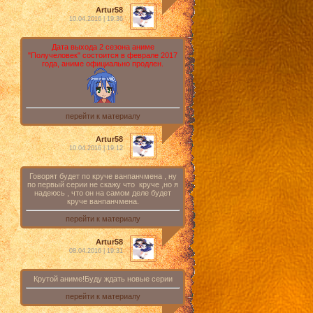
Artur58
10.04.2016 | 19:36
Дата выхода 2 сезона аниме
"Получеловек" состоится в феврале 2017
года, аниме официально продлен.
перейти к материалу
Artur58
10.04.2016 | 19:12
Говорят будет по круче ванпанчмена , ну
по первый серии не скажу что круче ,но я
надеюсь , что он на самом деле будет
круче ванпанчмена.
перейти к материалу
Artur58
08.04.2016 | 19:31
Крутой аниме!Буду ждать новые серии
перейти к материалу