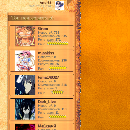
Artur58
08.04.2016 | 15:09
Топ пользователей
Grom
Новостей:
763
Комментариев:
335
Репутация:
171
Ранг:
misskiss
Новостей:
0
Комментариев:
236
Репутация:
25
Ранг:
tema140327
Новостей:
0
Комментариев:
218
Репутация:
9
Ранг:
Dark_Live
Новостей:
0
Комментариев:
113
Репутация:
11
Ранг:
МаСсюнЯ