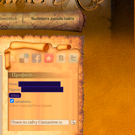
Beelzebub
Выберите дизайн сайта
37
Профиль
Логин:
Пароль:
запомнить
Забыл пароль
|
Регистрация