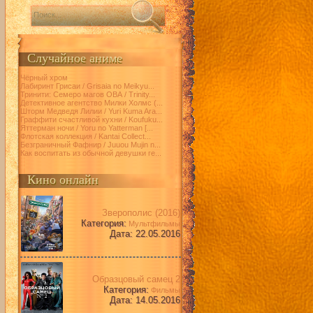
Случайное аниме
Чёрный хром
Лабиринт Грисаи / Grisaia no Meikyu...
Тринити: Семеро магов ОВА / Trinity...
Детективное агентство Милки Холмс (...
Шторм Медведя Лилии / Yuri Kuma Ara...
Граффити счастливой кухни / Koufuku...
Яттерман ночи / Yoru no Yatterman [...
Флотская коллекция / Kantai Collect...
Безграничный Фафнир / Juuou Mujin n...
Как воспитать из обычной девушки ге...
Кино онлайн
Зверополис (2016)
Категория:
Мультфильмы
Дата: 22.05.2016
Образцовый самец 2
Категория:
Фильмы
Дата: 14.05.2016