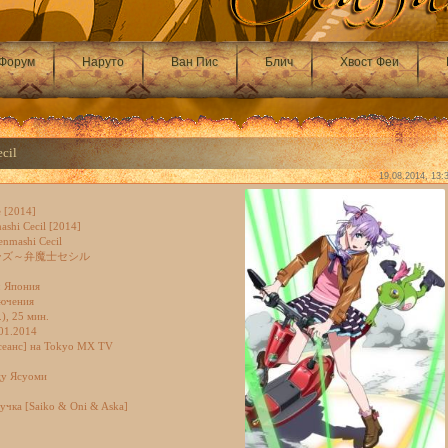
Форум
Наруто
Ван Пис
Блич
Хвост Феи
ecil
19.08.2014, 13:
е [2014]
ashi Cecil [2014]
enmashi Cecil
ーズ～弁魔士セシル
: Япония
ючения
), 25 мин.
.01.2014
 сеанс] на Tokyo MX TV
цу Ясуоми
вучка [Saiko & Oni & Aska]