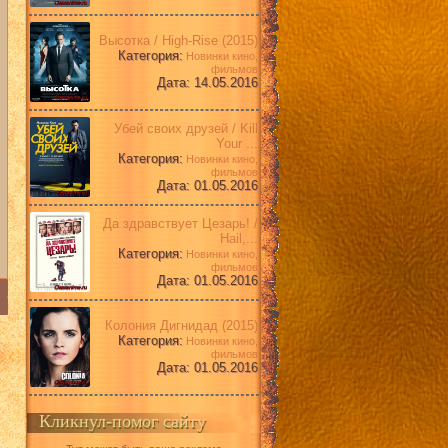
Высотка / High-Rise (2015)
Категория:
Новинки кино,
фильмов
Дата: 14.05.2016
Убей своих друзей / Kill
Your ...
Категория:
Новинки кино,
фильмов
Дата: 01.05.2016
Да здравствует Цезарь! /
Hail,...
Категория:
Новинки кино,
фильмов
Дата: 01.05.2016
Колония Дигнидад (2015)
Категория:
Новинки кино,
фильмов
Дата: 01.05.2016
Кликнул-помог сайту