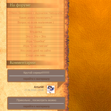
На форуме
Обмен баннерами с журналом Hatsuyume
Какие аниме посмотреть?
Вопрос ко всем мальчикам )
Топ Аниме
Флудилка
Это + Это = Это
Игра "Ошибка"
Игра "Счастливчик"
Кто скоко дней на сайте
Спорт или пиво
Комментарии
Крутой сериал!!!!!!!!!!
перейти к материалу
Artur58
17.04.2016 | 20:36
Прикольно , посмотреть можно
перейти к материалу