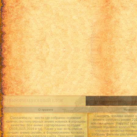
ИНФОРМАЦИОННЫЙ БЛОК
О проекте
Немного 
Смотреть новинки аниме о
Classanime.ru - место где собранно огромное
можете смотреть аниме 2015
количество популярных аниме новинок в хорошем
новинки аниме: Наруто2 сезо
качестве. Все аниме сортированно по годам
собрано огромное количество
(2016,2015,2014 и тд). Также у нас есть список
хорошем качестве которые
лучших аниме онлайн, в формировании которого
собраны фильмы различных 
участвуют пользователи сайта. Просмотр аниме