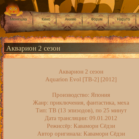
Менюшка
Кино
Аниме
Форум
Наруто
Акварион 2 сезон
Акварион 2 сезон
Aquarion Evol [ТВ-2] [2012]
Производство: Япония
Жанр: приключения, фантастика, меха
Тип: ТВ (13 эпизодов), по 25 минут
Дата трансляции: 09.01.2012
Режиссёр: Кавамори Сёдзи
Автор оригинала: Кавамори Сёдзи