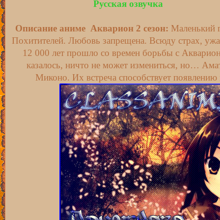
Русская озвучка
Описание аниме Акварион 2 сезон:
Маленький г
Похитителей. Любовь запрещена. Всюду страх, ужа
12 000 лет прошло со времен борьбы с Акварион
казалось, ничто не может измениться, но… Амат
Миконо. Их встреча способствует появлению 