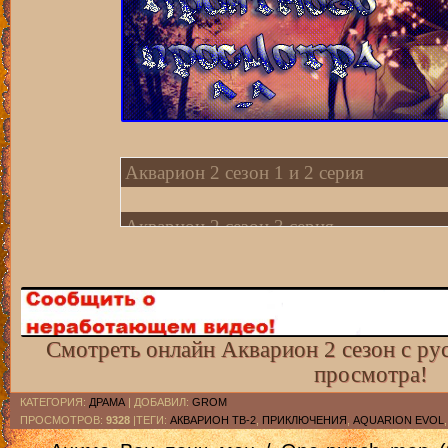
Акварион 2 сезон 1 и 2 серия
Акварион 2 сезон 3 серия
Акварион 2 сезон 4 серия
Акварион 2 сезон 5 серия
Смотреть онлайн Акварион 2 сезон с ру
просмотра!
Акварион 2 сезон 6 серия
КАТЕГОРИЯ
:
ДРАМА
|
ДОБАВИЛ
:
GROM
ПРОСМОТРОВ
:
9328
|ТЕГИ:
АКВАРИОН ТВ-2
,
ПРИКЛЮЧЕНИЯ
,
AQUARION EVOL
Акварион 2 сезон 7 серия