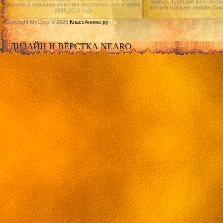
онлайн, Турецкое кино онлай
онлайн в хорошем качестве бесплатно. anime online
Индийское кино онлайн.|Ан
2015,2016 года.
Copyright MyCorp © 2026
КлассАниме.ру
ДИЗАЙН И ВЁРСТКА NEARO