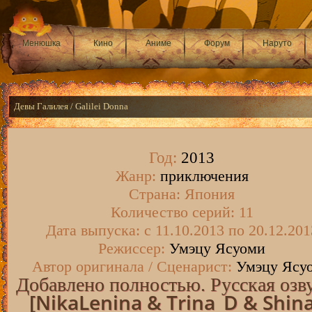
Менюшка
Кино
Аниме
Форум
Наруто
Девы Галилея / Galilei Donna
Год:
2013
Жанр:
приключения
Страна:
Япония
Количество серий:
11
Дата выпуска:
c 11.10.2013 по 20.12.201
Режиссер:
Умэцу Ясуоми
Автор оригинала / Сценарист:
Умэцу Ясу
Добавлено полностью. Русская озв
[NikaLenina & Trina_D & Shin