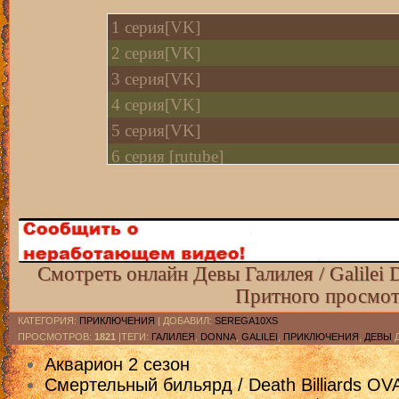
1 серия[VK]
2 серия[VK]
3 серия[VK]
4 серия[VK]
5 серия[VK]
6 cерия [rutube]
7 cерия [rutube]
8 серия[VK]
9 cерия [rutube]
10 cерия [rutube]
Смотреть онлайн Девы Галилея / Galilei 
11 cерия [rutube]
Притного просмот
КАТЕГОРИЯ
:
ПРИКЛЮЧЕНИЯ
|
ДОБАВИЛ
:
SEREGA10XS
ПРОСМОТРОВ
:
1821
|ТЕГИ:
ГАЛИЛЕЯ
,
DONNA
,
GALILEI
,
ПРИКЛЮЧЕНИЯ
,
ДЕВЫ
Д
Акварион 2 сезон
Смертельный бильярд / Death Billiards OV