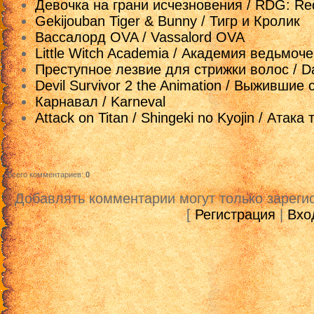
Девочка на грани исчезновения / RDG: Red
Gekijouban Tiger & Bunny / Тигр и Кролик
Вассалорд OVA / Vassalord OVA
Little Witch Academia / Академия ведьмоче
Преступное лезвие для стрижки волос / Da
Devil Survivor 2 the Animation / Выжившие
Карнавал / Karneval
Attack on Titan / Shingeki no Kyojin / Атака
Всего комментариев
:
0
Добавлять комментарии могут только зареги
[
Регистрация
|
Вхо