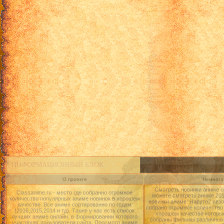
ИНФОРМАЦИОННЫЙ БЛОК
О проекте
Немного 
Смотреть новинки аниме о
Classanime.ru - место где собранно огромное
можете смотреть аниме 2015
количество популярных аниме новинок в хорошем
новинки аниме: Наруто2 сезо
качестве. Все аниме сортированно по годам
собрано огромное количество
(2016,2015,2014 и тд). Также у нас есть список
хорошем качестве которые
лучших аниме онлайн, в формировании которого
собраны фильмы различных 
участвуют пользователи сайта. Просмотр аниме