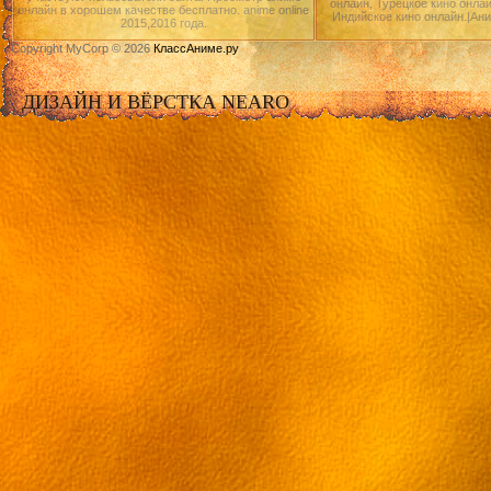
онлайн, Турецкое кино онлай
онлайн в хорошем качестве бесплатно. anime online
Индийское кино онлайн.|Ан
2015,2016 года.
Copyright MyCorp © 2026
КлассАниме.ру
ДИЗАЙН И ВЁРСТКА NEARO