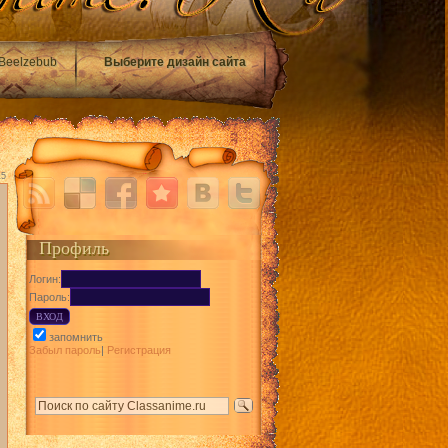
Beelzebub
Выберите дизайн сайта
15
Профиль
Логин:
Пароль:
запомнить
Забыл пароль
|
Регистрация