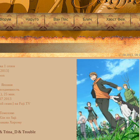
Форум
Наруто
Ван Пис
Блич
Хвост Феи
17.09.2013, 09:
ка 1 сезон
[2013]
oon
: Япония
вседневность
), 25 мин.
.07.2013
ой сеанс] на Fuji TV
 Томохико
Gin no Saji
ракава Хирому
& Trina_D & Trouble