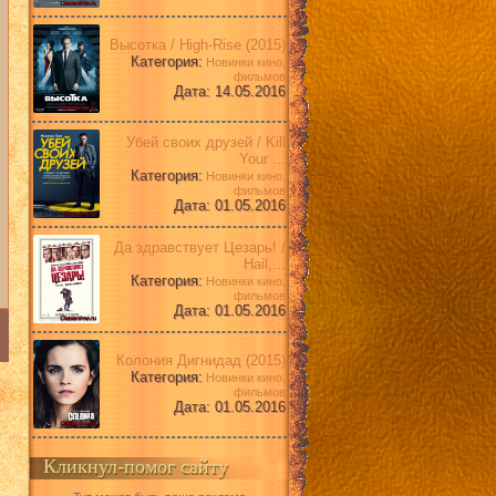
Высотка / High-Rise (2015)
Категория:
Новинки кино,
фильмов
Дата: 14.05.2016
Убей своих друзей / Kill
Your ...
Категория:
Новинки кино,
фильмов
Дата: 01.05.2016
Да здравствует Цезарь! /
Hail,...
Категория:
Новинки кино,
фильмов
Дата: 01.05.2016
Колония Дигнидад (2015)
Категория:
Новинки кино,
фильмов
Дата: 01.05.2016
Кликнул-помог сайту