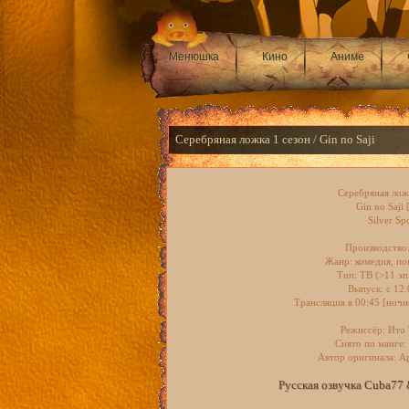
Менюшка
Кино
Аниме
Серебряная ложка 1 сезон / Gin no Saji
Серебряная лож
Gin no Saji 
Silver Sp
Производство
Жанр: комедия, по
Тип: ТВ (>11 эп.
Выпуск: c 12
Трансляция в 00:45 [ночн
Режиссёр: Ито
Снято по манге: 
Автор оригинала: А
Русская озвучка Cuba77 