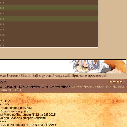
рия
рия
рия
рия
рия
рия
рия
рия
рия
ерия
а 1 сезон / Gin no Saji с русской озвучкой. Притного просмотра!
ROM
JI
,
СЕЗОН
,
ПОВСЕДНЕВНОСТЬ
,
СЕРЕБРЯНАЯ
СЕРЕБРЯНАЯ ЛОЖКА, GIN NO SAJI,
ОЖКА ОНЛАЙН.
ve ТВ-2
e ТВ-2
а: план покорения мира
а Электронной улице
ai Maou no Testament [1-12 из 12] 2015
 Second Season смотреть онлайн
ерия
zzle: Kikaijikake no Yousei-tachi OVA 1