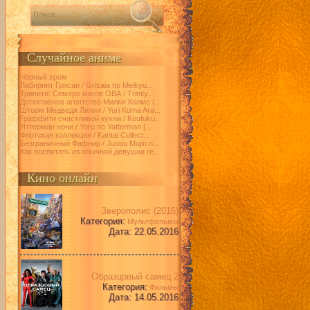
Случайное аниме
Чёрный хром
Лабиринт Грисаи / Grisaia no Meikyu...
Тринити: Семеро магов ОВА / Trinity...
Детективное агентство Милки Холмс (...
Шторм Медведя Лилии / Yuri Kuma Ara...
Граффити счастливой кухни / Koufuku...
Яттерман ночи / Yoru no Yatterman [...
Флотская коллекция / Kantai Collect...
Безграничный Фафнир / Juuou Mujin n...
Как воспитать из обычной девушки ге...
Кино онлайн
Зверополис (2016)
Категория:
Мультфильмы
Дата: 22.05.2016
Образцовый самец 2
Категория:
Фильмы
Дата: 14.05.2016