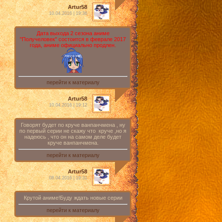
Artur58
10.04.2016 | 19:36
Дата выхода 2 сезона аниме
"Получеловек" состоится в феврале 2017
года, аниме официально продлен.
перейти к материалу
Artur58
10.04.2016 | 19:12
Говорят будет по круче ванпанчмена , ну
по первый серии не скажу что круче ,но я
надеюсь , что он на самом деле будет
круче ванпанчмена.
перейти к материалу
Artur58
08.04.2016 | 19:31
Крутой аниме!Буду ждать новые серии
перейти к материалу