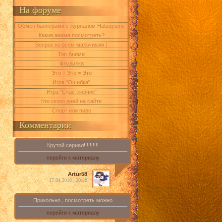
На форуме
Обмен баннерами с журналом Hatsuyume
Какие аниме посмотреть?
Вопрос ко всем мальчикам )
Топ Аниме
Флудилка
Это + Это = Это
Игра "Ошибка"
Игра "Счастливчик"
Кто скоко дней на сайте
Спорт или пиво
Комментарии
Крутой сериал!!!!!!!!!!
перейти к материалу
Artur58
17.04.2016 | 20:36
Прикольно , посмотреть можно
перейти к материалу