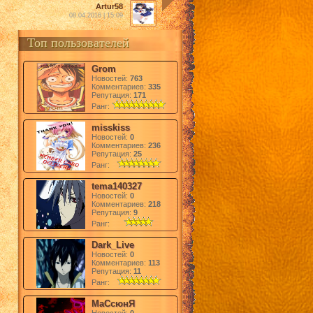
Artur58
08.04.2016 | 15:09
Топ пользователей
Grom
Новостей:
763
Комментариев:
335
Репутация:
171
Ранг:
misskiss
Новостей:
0
Комментариев:
236
Репутация:
25
Ранг:
tema140327
Новостей:
0
Комментариев:
218
Репутация:
9
Ранг:
Dark_Live
Новостей:
0
Комментариев:
113
Репутация:
11
Ранг:
МаСсюнЯ