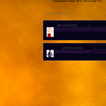
Серебряная ложка ТВ-2 / Gin no Saji TV-2
Всего комментариев
:
2
2
Djorc
[
Материал
]
(08.04.2014 18:02)
Первый сезон був очень интересний!! а шо 
1
Мастарна
[
Материал
]
(27.03.2014 15:31)
По каким дням выходят серии?