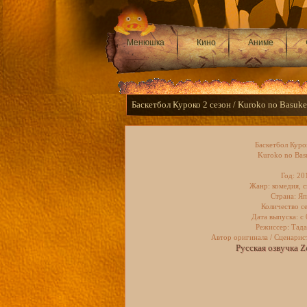
Менюшка
Кино
Аниме
Баскетбол Куроко 2 сезон / Kuroko no Basuk
Баскетбол Куро
Kuroko no Bas
Год: 20
Жанр: комедия, с
Страна: Я
Количество с
Дата выпуска: c
Режиссер: Тад
Автор оригинала / Сценарис
Русская озвучка Ze