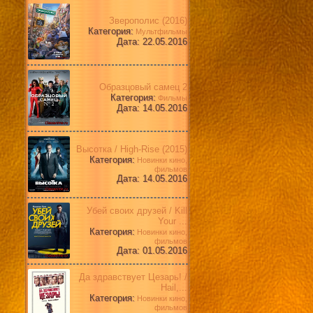
Зверополис (2016)
Категория:
Мультфильмы
Дата: 22.05.2016
Образцовый самец 2
Категория:
Фильмы
Дата: 14.05.2016
Высотка / High-Rise (2015)
Категория:
Новинки кино,
фильмов
Дата: 14.05.2016
Убей своих друзей / Kill
Your ...
Категория:
Новинки кино,
фильмов
Дата: 01.05.2016
Да здравствует Цезарь! /
Hail,...
Категория:
Новинки кино,
фильмов