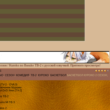
езон / Kuroko no Basuke ТВ-2 с русской озвучкой. Притного просмотра!
S
NO
,
СЕЗОН
,
КОМЕДИЯ
,
ТВ-2
,
КУРОКО
,
БАСКЕТБОЛ
БАСКЕТБОЛ КУРОКО 2 СЕЗОН,
(TV-2 - OVA 3)
иключения Муроми
ol DxD New [TV-2]
ve ТВ-2
seru Mi ТВ-3
atos 2