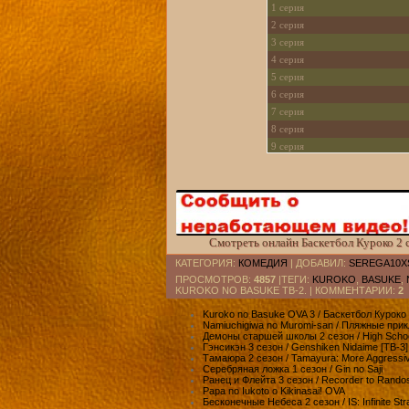
1 серия
2 серия
3 серия
4 серия
5 серия
6 серия
7 серия
8 серия
9 серия
10 серия
11 серия
12 серия
13 серия
14 серия
Смотреть онлайн Баскетбол Куроко 2 с
15 cерия [rutube]
КАТЕГОРИЯ
:
КОМЕДИЯ
|
ДОБАВИЛ
:
SEREGA10X
16 cерия [rutube]
ПРОСМОТРОВ
:
4857
|ТЕГИ:
KUROKO
,
BASUKE
,
17 cерия [rutube]
KUROKO NO BASUKE ТВ-2. |
КОММЕНТАРИИ
:
2
18 cерия [rutube]
Kuroko no Basuke OVA 3 / Баскетбол Куроко 
19 cерия [rutube]
Namiuchigiwa no Muromi-san / Пляжные пр
Демоны старшей школы 2 сезон / High Scho
20 cерия [rutube]
Гэнсикэн 3 сезон / Genshiken Nidaime [ТВ-3]
21 cерия [rutube]
Тамаюра 2 сезон / Tamayura: More Aggressi
Серебряная ложка 1 сезон / Gin no Saji
22 cерия [rutube]
Ранец и Флейта 3 сезон / Recorder to Rando
23 cерия [rutube]
Papa no Iukoto o Kikinasai! OVA
Бесконечные Небеса 2 сезон / IS: Infinite Str
24 cерия [rutube]