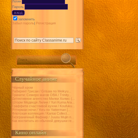
Логин:
Пароль:
запомнить
Забыл пароль
|
Регистрация
Случайное аниме
Чёрный хром
Лабиринт Грисаи / Grisaia no Meikyu...
Тринити: Семеро магов ОВА / Trinity...
Детективное агентство Милки Холмс (...
Шторм Медведя Лилии / Yuri Kuma Ara...
Граффити счастливой кухни / Koufuku...
Яттерман ночи / Yoru no Yatterman [...
Флотская коллекция / Kantai Collect...
Безграничный Фафнир / Juuou Mujin n...
Как воспитать из обычной девушки ге...
Кино онлайн