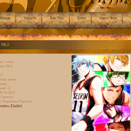
Форум
Наруто
Ван Пис
Блич
Хвост Феи
e ТВ-2
23.03.2014, 19:
ко 2 сезон
uke ТВ-2
13
порт, школа
пония
ерий: 12
 06.10.2013
а Сюнсукэ
т: Фудзимаки Тадатоси
ndos, Eladiel