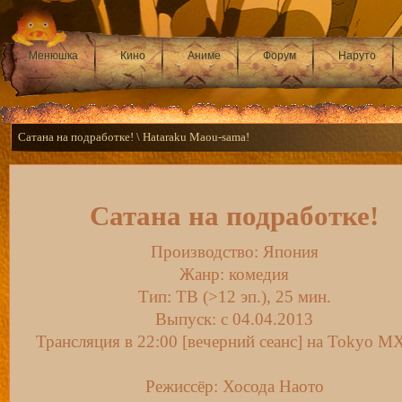
Менюшка
Кино
Аниме
Форум
Наруто
Сатана на подработке! \ Hataraku Maou-sama!
Сатана на подработке!
Производство: Япония
Жанр: комедия
Тип: ТВ (>12 эп.), 25 мин.
Выпуск: c 04.04.2013
Трансляция в 22:00 [вечерний сеанс] на Tokyo M
Режиссёр: Хосода Наото