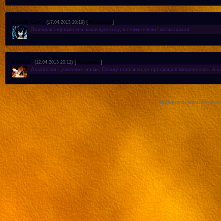
2
Dark_Live
[
Материал
]
(17.04.2013 20:19)
Доширак,ощущаю его зловещую силу,восхитительно! ахаахахахха
1
Gir13
[
Материал
]
(12.04.2013 20:12)
Ахахахаха...,классное аниме. Сатану понизили до продавца в макдонольсе. А е
Добавлять комментарии 