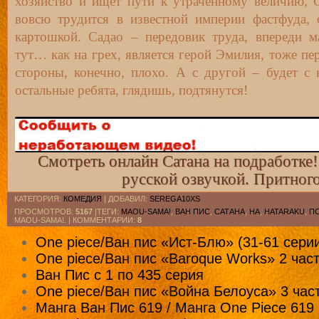
хозяйство и ищет пути к утраченному величию, 
вовсю трудится в известной империи фастфуда,
картошкой. Садао – передовик труда, впереди м
тут… как на грех, является герой Эмилия, тоже п
стороны, конечно, плохо. А с другой – будет с
остальные ребята, глядишь, подтянутся!
Смотреть онлайн Сатана на подработке!
русской озвучкой. Притног
КАТЕГОРИЯ
:
КОМЕДИЯ
|
ДОБАВИЛ
:
SEREGA10XS
ПРОСМОТРОВ
:
5167
|ТЕГИ:
MAOU-SAMA!
,
ВАН ПИС
,
САТАНА
,
НА
,
HATARAKU
,
ПО
MAOU-SAMA!. |
КОММЕНТАРИИ
:
8
One piece/Ван пис «Ист-Блю» (31-61 сери
One piece/Ван пис «Baroque Works» 2 част
Ван Пис с 1 по 435 серия
One piece/Ван пис «Война Белоуса» 3 част
Манга Ван Пис 619 / Манга One Piece 619