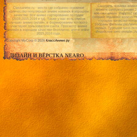
Смотреть новинки аниме 
Classanime.ru - место где собранно огромное
можете смотреть аниме 20
количество популярных аниме новинок в хорошем
новинки аниме: Наруто2 се
качестве. Все аниме сортированно по годам
собрано огромное количест
(2016,2015,2014 и тд). Также у нас есть список
хорошем качестве котор
лучших аниме онлайн, в формировании которого
собраны фильмы различны
участвуют пользователи сайта. Просмотр аниме
онлайн, Турецкое кино онл
онлайн в хорошем качестве бесплатно. anime online
Индийское кино онлайн.|А
2015,2016 года.
Copyright MyCorp © 2026
КлассАниме.ру
ДИЗАЙН И ВЁРСТКА NEARO