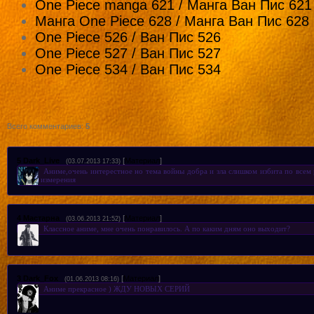
One Piece manga 621 / Манга Ван Пис 621
Манга One Piece 628 / Манга Ван Пис 628
One Piece 526 / Ван Пис 526
One Piece 527 / Ван Пис 527
One Piece 534 / Ван Пис 534
Всего комментариев
:
5
5
Dark_Live
[
Материал
]
(03.07.2013 17:33)
Аниме,очень интерестное но тема войны добра и зла слишком избита по всем 
измерения
4
Мастарна
[
Материал
]
(03.06.2013 21:52)
Классное аниме, мне очень понравилось. А по каким дням оно выходит?
3
Dark_Fox
[
Материал
]
(01.06.2013 08:16)
Аниме прекрасное ) ЖДУ НОВЫХ СЕРИЙ