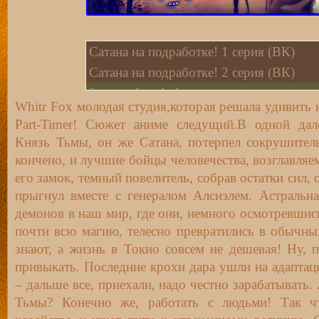
Сатана на подработке! 1 серия (ВК)
Сатана на подработке! 2 серия (ВК)
3 cерия [rutube]
Whitr Fox молодая студия,которая решала удивить н
4 cерия [rutube]
Part-Timer! Сюжет аниме следущий.В одной дале
5 cерия [rutube]
Князь Тьмы, он же Сатана, потерпел сокрушител
6 cерия [rutube]
кончено, и лучшие бойцы человечества, возглавляе
7 cерия [rutube]
его замок, темный повелитель, собрав остатки сил, 
прыгнул вместе с генералом Алсиэлем. Астральн
8 cерия [rutube]
демонов в наш мир, где они, немного осмотревшись
9 cерия [rutube]
почти всю магию, телесно превратились в обычны
10 cерия [rutube]
знают, а жизнь в Токио совсем не дешевая! Ну, 
11 cерия [rutube]
привыкать. Последние крохи дара ушли на адапта
12 cерия [rutube]
– дальше все, приехали, надо честно зарабатывать
13 cерия [rutube]
Тьмы? Конечно же, работать с людьми! Так ч