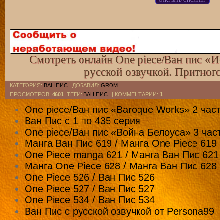
Смотреть онлайн One piece/Ван пис «И
русской озвучкой. Притног
КАТЕГОРИЯ
:
ВАН ПИС
|
ДОБАВИЛ
:
GROM
ПРОСМОТРОВ
:
4601
|ТЕГИ:
ВАН ПИС
. |
КОММЕНТАРИИ
:
1
One piece/Ван пис «Baroque Works» 2 част
Ван Пис с 1 по 435 серия
One piece/Ван пис «Война Белоуса» 3 част
Манга Ван Пис 619 / Манга One Piece 619
One Piece manga 621 / Манга Ван Пис 621
Манга One Piece 628 / Манга Ван Пис 628
One Piece 526 / Ван Пис 526
One Piece 527 / Ван Пис 527
One Piece 534 / Ван Пис 534
Ван Пис с русской озвучкой от Persona99