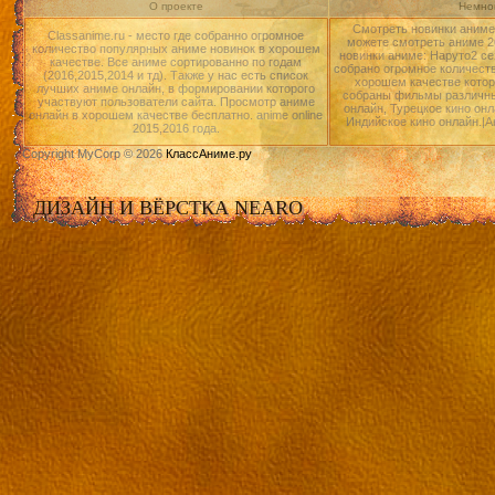
О проекте
Немног
Смотреть новинки аниме 
Classanime.ru - место где собранно огромное
можете смотреть аниме 20
количество популярных аниме новинок в хорошем
новинки аниме: Наруто2 се
качестве. Все аниме сортированно по годам
собрано огромное количест
(2016,2015,2014 и тд). Также у нас есть список
хорошем качестве котор
лучших аниме онлайн, в формировании которого
собраны фильмы различны
участвуют пользователи сайта. Просмотр аниме
онлайн, Турецкое кино онл
онлайн в хорошем качестве бесплатно. anime online
Индийское кино онлайн.|А
2015,2016 года.
Copyright MyCorp © 2026
КлассАниме.ру
ДИЗАЙН И ВЁРСТКА NEARO