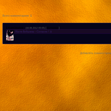
Всего комментариев
:
1
1
Kam1kadze
[
Материал
]
(16.06.2012 05:05)
Настя Бобылева - Согласен ! ))
Добавлять комментарии 