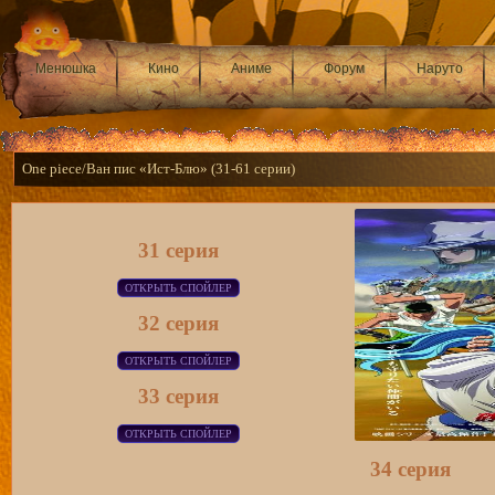
Менюшка
Кино
Аниме
Форум
Наруто
One piece/Ван пис «Ист-Блю» (31-61 серии)
31 серия
32 серия
33 серия
34 серия