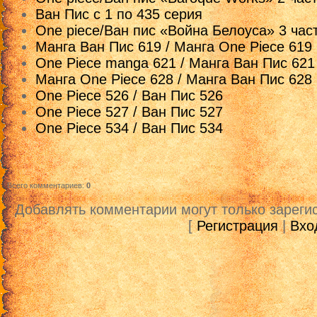
Ван Пис с 1 по 435 серия
One piece/Ван пис «Война Белоуса» 3 част
Манга Ван Пис 619 / Манга One Piece 619
One Piece manga 621 / Манга Ван Пис 621
Манга One Piece 628 / Манга Ван Пис 628
One Piece 526 / Ван Пис 526
One Piece 527 / Ван Пис 527
One Piece 534 / Ван Пис 534
Всего комментариев
:
0
Добавлять комментарии могут только зареги
[
Регистрация
|
Вхо