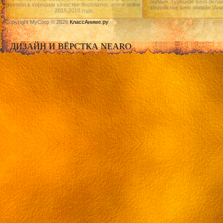
онлайн, Турецкое кино онлай
онлайн в хорошем качестве бесплатно. anime online
Индийское кино онлайн.|Ан
2015,2016 года.
Copyright MyCorp © 2026
КлассАниме.ру
ДИЗАЙН И ВЁРСТКА NEARO