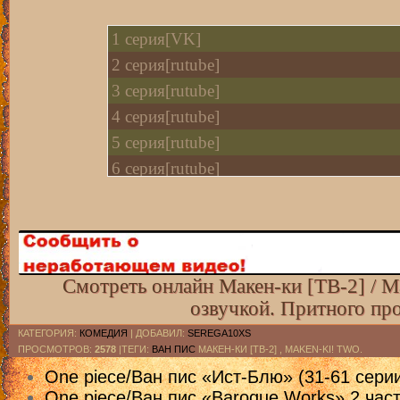
1 серия[VK]
2 cерия[rutube]
3 cерия[rutube]
4 cерия[rutube]
5 cерия[rutube]
6 cерия[rutube]
7 cерия[rutube]
8 cерия[rutube]
9 cерия[rutube]
10 cерия[rutube]
Смотреть онлайн Макен-ки [ТВ-2] / M
озвучкой. Притного пр
КАТЕГОРИЯ
:
КОМЕДИЯ
|
ДОБАВИЛ
:
SEREGA10XS
ПРОСМОТРОВ
:
2578
|ТЕГИ:
ВАН ПИС
МАКЕН-КИ [ТВ-2] , MAKEN-KI! TWO.
One piece/Ван пис «Ист-Блю» (31-61 сери
One piece/Ван пис «Baroque Works» 2 част