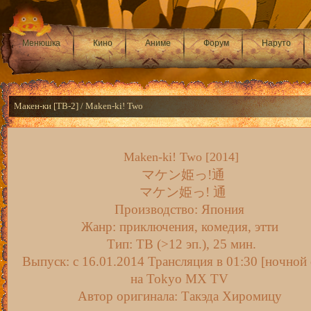
Менюшка
Кино
Аниме
Форум
Наруто
Макен-ки [ТВ-2] / Maken-ki! Two
Maken-ki! Two [2014]
マケン姫っ!通
マケン姫っ! 通
Производство: Япония
Жанр: приключения, комедия, этти
Тип: ТВ (>12 эп.), 25 мин.
Выпуск: c 16.01.2014 Трансляция в 01:30 [ночной 
на Tokyo MX TV
Автор оригинала: Такэда Хиромицу