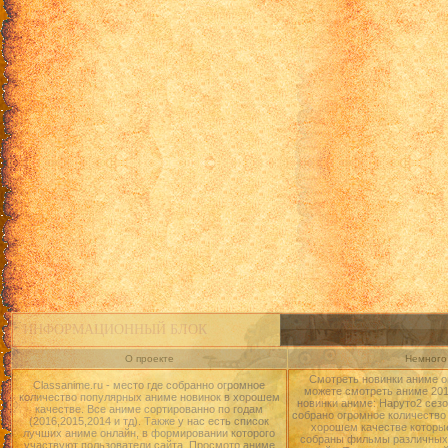
ИНФОРМАЦИОННЫЙ БЛОК
О проекте
Немного 
Смотреть новинки аниме о
Classanime.ru - место где собранно огромное
можете смотреть аниме 2015
количество популярных аниме новинок в хорошем
новинки аниме: Наруто2 сезо
качестве. Все аниме сортированно по годам
собрано огромное количество
(2016,2015,2014 и тд). Также у нас есть список
хорошем качестве которые
лучших аниме онлайн, в формировании которого
собраны фильмы различных 
участвуют пользователи сайта. Просмотр аниме