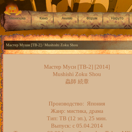
Менюшка
Кино
Аниме
Форум
Наруто
Мастер Муши [ТВ-2] / Mushishi Zoku Shou
Мастер Муси [ТВ-2] [2014]
Mushishi Zoku Shou
蟲師 続章
Производство: Япония
Жанр: мистика, драма
Тип: ТВ (12 эп.), 25 мин.
Выпуск: c 05.04.2014