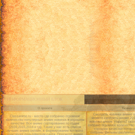
ИНФОРМАЦИОННЫЙ БЛОК
О проекте
Немного 
Смотреть новинки аниме о
Classanime.ru - место где собранно огромное
можете смотреть аниме 2015
количество популярных аниме новинок в хорошем
новинки аниме: Наруто2 сезо
качестве. Все аниме сортированно по годам
собрано огромное количество
(2016,2015,2014 и тд). Также у нас есть список
хорошем качестве которые
лучших аниме онлайн, в формировании которого
собраны фильмы различных 
участвуют пользователи сайта. Просмотр аниме