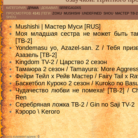
КАТЕГОРИЯ
:
ДРАМА
|
ДОБАВИЛ
:
SEREGA10XS
ПРОСМОТРОВ
:
4141
|ТЕГИ:
ZOKU
,
MUSHISHI
,
UNDEFINED
,
SHOU
,
МАСТЕР
,
ТВ-2
SHOU.
Mushishi | Мастер Муси [RUS]
Моя младшая сестра не может быть так
[ТВ-2]
Yondemasu yo, Azazel-san. Z / Тебя призв
Азазель [ТВ-2]
Kingdom TV-2 / Царство 2 сезон
Тамаюра 2 сезон / Tamayura: More Aggress
Фейри Тейл x Рейв Мастер / Fairy Tail x R
Баскетбол Куроко 2 сезон / Kuroko no Bas
Чудачество любви не помеха! [ТВ-2] / Ch
Ren
Серебряная ложка ТВ-2 / Gin no Saji TV-2
Кэроро \ Keroro
Всего комментариев
:
0