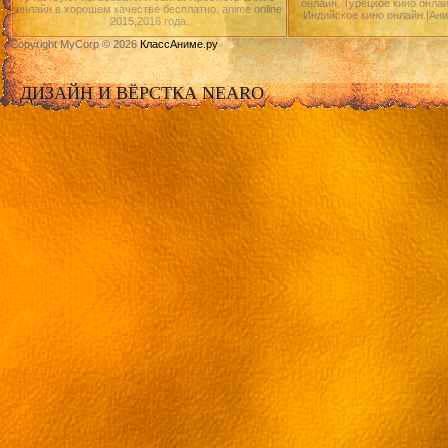
онлайн, Турецкое кино онлай
онлайн в хорошем качестве бесплатно. anime online
Индийское кино онлайн.|Ан
2015,2016 года.
Copyright MyCorp © 2026
КлассАниме.ру
ДИЗАЙН И ВЁРСТКА NEARO