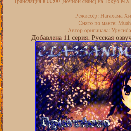
Трансляция в 00:00 [ночной сеанс] на Tokyo M
Режиссёр: Нагахама Х
Снято по манге: Mush
Автор оригинала: Урусиб
Добавлена 11 серия. Русская озву