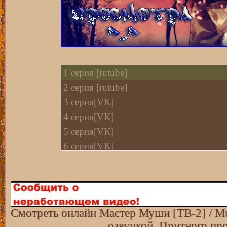
1 cерия [rutube]
2 cерия [rutube]
3 серия[VK]
4 серия[VK]
5 серия[VK]
6 серия[VK]
7 серия[VK]
8 cерия [rutube]
9 cерия [rutube]
10 cерия [rutube]
Смотреть онлайн Мастер Муши [ТВ-2] / Mu
11-12 cерия [rutube]
озвучкой. Притного пр