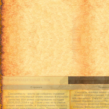
ИНФОРМАЦИОННЫЙ БЛОК
О проекте
Немного 
Смотреть новинки аниме о
Classanime.ru - место где собранно огромное
можете смотреть аниме 2015
количество популярных аниме новинок в хорошем
новинки аниме: Наруто2 сезо
качестве. Все аниме сортированно по годам
собрано огромное количество
(2016,2015,2014 и тд). Также у нас есть список
хорошем качестве которые
лучших аниме онлайн, в формировании которого
собраны фильмы различных 
участвуют пользователи сайта. Просмотр аниме