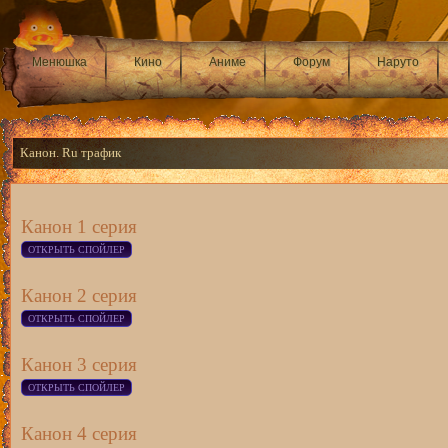
Менюшка
Кино
Аниме
Форум
Наруто
Канон. Ru трафик
Канон 1 серия
Канон 2 серия
Канон 3 серия
Канон 4 серия