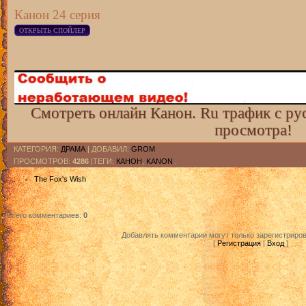
Канон 24 серия
Смотреть онлайн Канон. Ru трафик с ру
просмотра!
КАТЕГОРИЯ
:
ДРАМА
|
ДОБАВИЛ
:
GROM
ПРОСМОТРОВ
:
4286
|ТЕГИ:
КАНОН
,
KANON
.
The Fox's Wish
Всего комментариев
:
0
Добавлять комментарии могут только зарегистриро
[
Регистрация
|
Вход
]