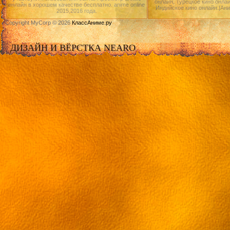
онлайн, Турецкое кино онлай
онлайн в хорошем качестве бесплатно. anime online
Индийское кино онлайн.|Ан
2015,2016 года.
Copyright MyCorp © 2026
КлассАниме.ру
ДИЗАЙН И ВЁРСТКА NEARO