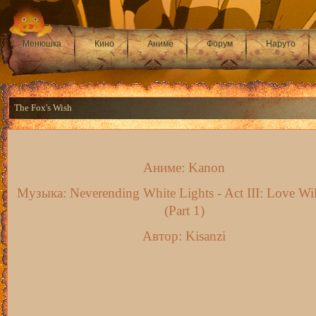
Менюшка
Кино
Аниме
Форум
Наруто
The Fox's Wish
Аниме: Kanon
Музыка: Neverending White Lights - Act III: Love Wi
(Part 1)
Автор: Kisanzi