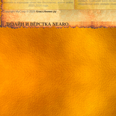
онлайн, Турецкое кино онлай
онлайн в хорошем качестве бесплатно. anime online
Индийское кино онлайн.|Ан
2015,2016 года.
Copyright MyCorp © 2026
КлассАниме.ру
ДИЗАЙН И ВЁРСТКА NEARO