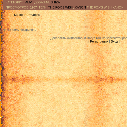
КАТЕГОРИЯ
:
AMV
|
ДОБАВИЛ
:
SHIZA
ПРОСМОТРОВ
:
1907
|ТЕГИ:
THE FOX'S WISH
,
KANON
THE FOX'S WISH,KANON.
Канон. Ru трафик
Всего комментариев
:
0
Добавлять комментарии могут только зарегистриро
[
Регистрация
|
Вход
]