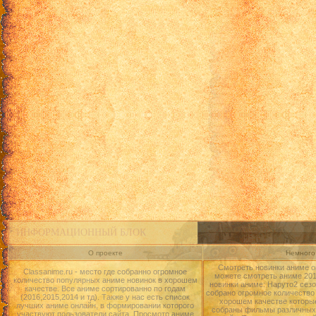
ИНФОРМАЦИОННЫЙ БЛОК
О проекте
Немного 
Смотреть новинки аниме о
Classanime.ru - место где собранно огромное
можете смотреть аниме 2015
количество популярных аниме новинок в хорошем
новинки аниме: Наруто2 сезо
качестве. Все аниме сортированно по годам
собрано огромное количество
(2016,2015,2014 и тд). Также у нас есть список
хорошем качестве которые
лучших аниме онлайн, в формировании которого
собраны фильмы различных 
участвуют пользователи сайта. Просмотр аниме