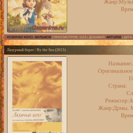
Жанр:Муль
Врем
НОВИНКИ КИНО, ФИЛЬМОВ
| ПРОСМОТРОВ: 1515 | ДОБАВИЛ:
ARTUR58
| ДАТА
Лазурный берег / By the Sea (2015)
Название:
Оригинальное 
Г
Страна:
Сл
Режиссер:
Жанр:Дрмы, 
Врем