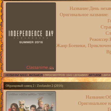
Название:День неза
Оригинальное название: 
Г
Стр
Сл
Режиссер:
Жанр:Боевики, Приключенч
В
НОВИНКИ КИНО, ФИЛЬМОВ
| ПРОСМОТРОВ: 1541 | ДОБАВИЛ:
ARTUR58
| ДАТА
Образцовый самец 2 / Zoolander 2 (2016)
Название:Об
Оригинальное н
Г