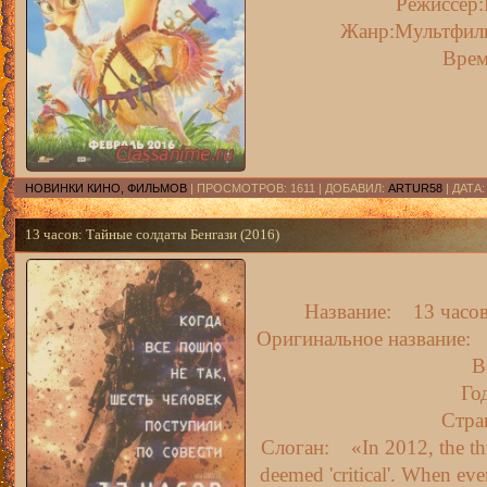
Режиссер:
Жанр:Мультфиль
Врем
НОВИНКИ КИНО, ФИЛЬМОВ
| ПРОСМОТРОВ: 1611 | ДОБАВИЛ:
ARTUR58
| ДАТА
13 часов: Тайные солдаты Бенгази (2016)
Название: 13 часов
Оригинальное название: 1
B
Го
Стр
Слоган: «In 2012, the thr
deemed 'critical'. When ev