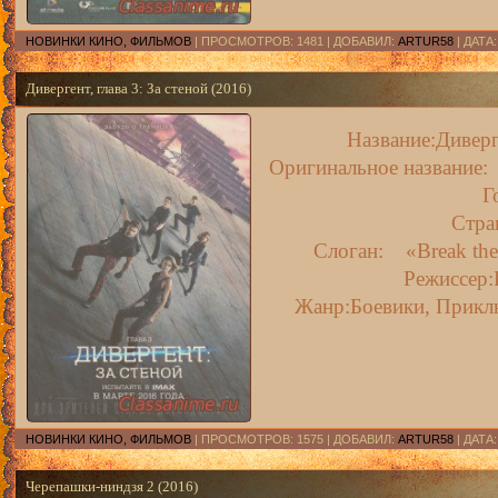
НОВИНКИ КИНО, ФИЛЬМОВ
| ПРОСМОТРОВ: 1481 | ДОБАВИЛ:
ARTUR58
| ДАТА
Дивергент, глава 3: За стеной (2016)
Название:Диверге
Оригинальное название: T
Г
Стр
Слоган: «Break the 
Режиссер:
Жанр:Боевики, Приклю
НОВИНКИ КИНО, ФИЛЬМОВ
| ПРОСМОТРОВ: 1575 | ДОБАВИЛ:
ARTUR58
| ДАТА
Черепашки-ниндзя 2 (2016)