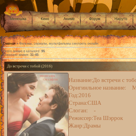
Менюшка
Кино
Аниме
Форум
Наруто
Главная
» Фильмы, сериалы, мультфильмы смотреть онлайн
Всего аниме в каталоге
:
95
Показано аниме
:
31-45
До встречи с тобой (2016)
Название:До встречи с тоб
Оригинльное название: M
Год:2016
Страна:США
Слоган: -
Режиссер:Теа Шэррок
Жанр:Драмы