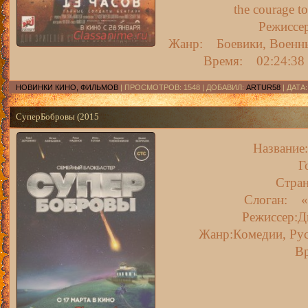
the courage t
Режиссе
Жанр: Боевики, Военны
Время: 02:24:38
НОВИНКИ КИНО, ФИЛЬМОВ
| ПРОСМОТРОВ: 1548 | ДОБАВИЛ:
ARTUR58
| ДАТА
СуперБобровы (2015
Название
Г
Стра
Слоган: «
Режиссер:Д
Жанр:Комедии, Рус
В