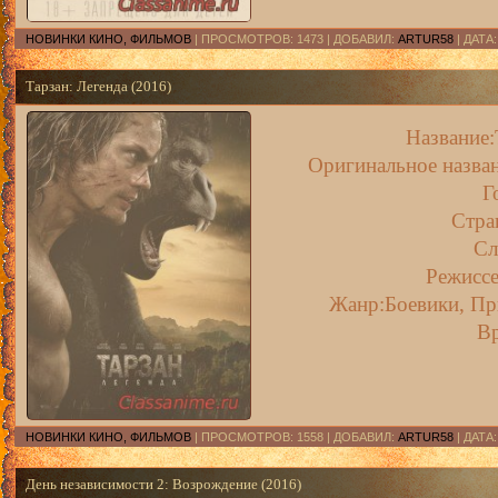
НОВИНКИ КИНО, ФИЛЬМОВ
| ПРОСМОТРОВ: 1473 | ДОБАВИЛ:
ARTUR58
| ДАТА
Тарзан: Легенда (2016)
Название:
Оригинальное назван
Г
Стр
Сл
Режиссе
Жанр:Боевики, Пр
В
НОВИНКИ КИНО, ФИЛЬМОВ
| ПРОСМОТРОВ: 1558 | ДОБАВИЛ:
ARTUR58
| ДАТА
День независимости 2: Возрождение (2016)