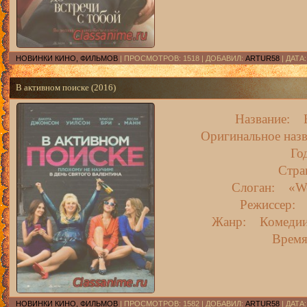
НОВИНКИ КИНО, ФИЛЬМОВ
| ПРОСМОТРОВ: 1518 | ДОБАВИЛ:
ARTUR58
| ДАТА
В активном поиске (2016)
Название: В
Оригинальное назв
Го
Стр
Слоган: «Wel
Режиссер: 
Жанр: Комедии
Время
НОВИНКИ КИНО, ФИЛЬМОВ
| ПРОСМОТРОВ: 1582 | ДОБАВИЛ:
ARTUR58
| ДАТА