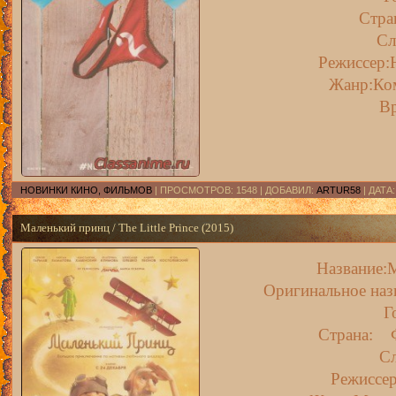
Стр
Сл
Режиссер:
Жанр:Ко
В
НОВИНКИ КИНО, ФИЛЬМОВ
| ПРОСМОТРОВ: 1548 | ДОБАВИЛ:
ARTUR58
| ДАТА
Маленький принц / The Little Prince (2015)
Название:
Оригинальное назв
Г
Страна: Ф
С
Режиссе