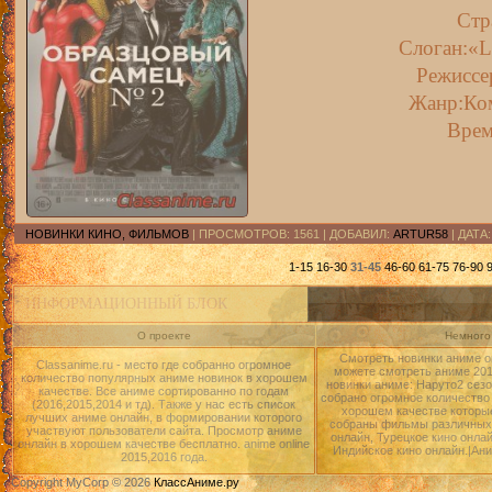
Ст
Слоган:«L
Режиссе
Жанр:Ко
Врем
НОВИНКИ КИНО, ФИЛЬМОВ
| ПРОСМОТРОВ: 1561 | ДОБАВИЛ:
ARTUR58
| ДАТА
1-15
16-30
31-45
46-60
61-75
76-90
ИНФОРМАЦИОННЫЙ БЛОК
О проекте
Немного 
Смотреть новинки аниме о
Classanime.ru - место где собранно огромное
можете смотреть аниме 2015
количество популярных аниме новинок в хорошем
новинки аниме: Наруто2 сезо
качестве. Все аниме сортированно по годам
собрано огромное количество
(2016,2015,2014 и тд). Также у нас есть список
хорошем качестве которые
лучших аниме онлайн, в формировании которого
собраны фильмы различных 
участвуют пользователи сайта. Просмотр аниме
онлайн, Турецкое кино онлай
онлайн в хорошем качестве бесплатно. anime online
Индийское кино онлайн.|Ан
2015,2016 года.
Copyright MyCorp © 2026
КлассАниме.ру