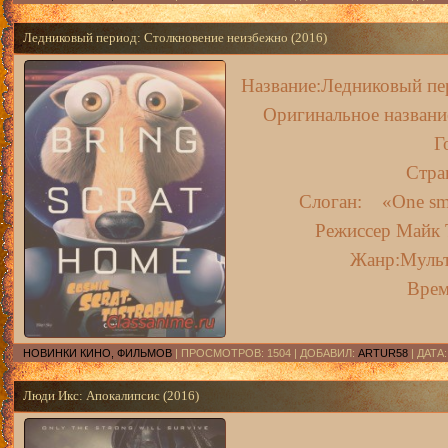
Ледниковый период: Столкновение неизбежно (2016)
Название:Ледниковый пе
Оригинальное название
Г
Стр
Слоган: «One smal
Режиссер Майк Т
Жанр:Муль
Врем
НОВИНКИ КИНО, ФИЛЬМОВ
| ПРОСМОТРОВ: 1504 | ДОБАВИЛ:
ARTUR58
| ДАТА
Люди Икс: Апокалипсис (2016)