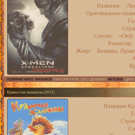
Название: Люд
Оригинальное назв
Го
Стр
Слоган: «Only th
Режиссер:
Жанр: Боевики, Приклю
В
НОВИНКИ КИНО, ФИЛЬМОВ
| ПРОСМОТРОВ: 1551 | ДОБАВИЛ:
ARTUR58
| ДАТА
Крякнутые каникулы (2015)
Название:Кр
Г
Стра
Сл