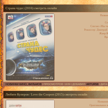
Страна чудес (2016) смотреть онлайн
Назван
Ст
Слоган:«Мы та
Режиссер:
Дмитрий 
Жанр:К
Вр
НОВИНКИ КИНО, ФИЛЬМОВ
| ПРОСМОТРОВ: 1639 | ДОБАВИЛ:
ARTUR58
| ДАТА
Любите Куперов / Love the Coopers (2015) смотреть онлайн
Название
Оригинальное н