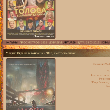
ФИЛЬМЫ
| ПРОСМОТРОВ: 1832 | ДОБАВИЛ:
ARTUR58
| ДАТА:
13.03.2016
|
КОММЕ
Мафия: Игра на выживание (2016) смотреть онлайн
Название:Маф
Ст
Слоган:«Город з
Режиссер
Жанр:Боевики, 
Вре