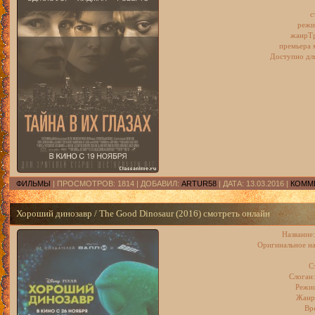
с
режи
жанрТр
премьера 
Доступно для
ФИЛЬМЫ
| ПРОСМОТРОВ: 1814 | ДОБАВИЛ:
ARTUR58
| ДАТА:
13.03.2016
|
КОММЕ
Хороший динозавр / The Good Dinosaur (2016) смотреть онлайн
Название
Оригинальное на
С
Слоган:
Режис
Жанр
Вр