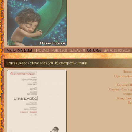
МУЛЬТФИЛЬМЫ
| ПРОСМОТРОВ: 1900 | ДОБАВИЛ:
ARTUR58
| ДАТА:
13.03.2016
Стив Джобс / Steve Jobs (2016) смотреть онлайн
Назван
Оригинально
Страна:СШ
Слоган:«Can a g
Режис
Жанр:Биог
Вр