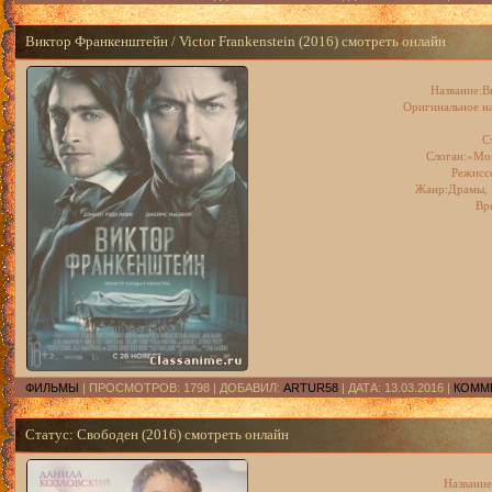
Виктор Франкенштейн / Victor Frankenstein (2016) смотреть онлайн
Название:В
Оригинальное наз
С
Слоган:«Мо
Режисс
Жанр:Драмы, 
Вр
ФИЛЬМЫ
| ПРОСМОТРОВ: 1798 | ДОБАВИЛ:
ARTUR58
| ДАТА:
13.03.2016
|
КОММЕ
Статус: Свободен (2016) смотреть онлайн
Название