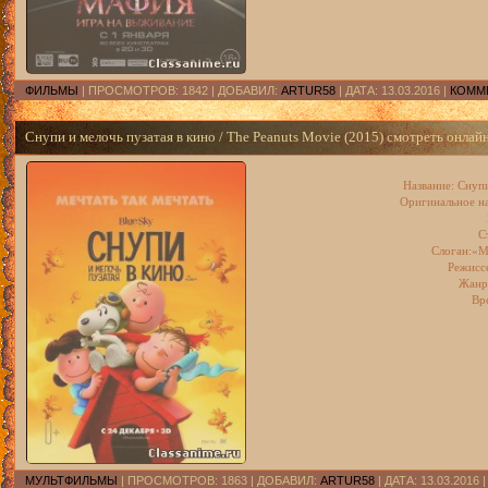
ФИЛЬМЫ
| ПРОСМОТРОВ: 1842 | ДОБАВИЛ:
ARTUR58
| ДАТА:
13.03.2016
|
КОММЕ
Снупи и мелочь пузатая в кино / The Peanuts Movie (2015) смотреть онлай
Название:
Снупи
Оригинальное на
С
Слоган:«М
Режисс
Жанр
Вр
МУЛЬТФИЛЬМЫ
| ПРОСМОТРОВ: 1863 | ДОБАВИЛ:
ARTUR58
| ДАТА:
13.03.2016