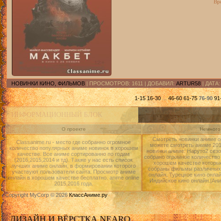
Вр
НОВИНКИ КИНО, ФИЛЬМОВ
| ПРОСМОТРОВ: 1611 | ДОБАВИЛ:
ARTUR58
| ДАТА
1-15
16-30
...
46-60
61-75
76-90
91
ИНФОРМАЦИОННЫЙ БЛОК
О проекте
Немного 
Смотреть новинки аниме о
Classanime.ru - место где собранно огромное
можете смотреть аниме 2015
количество популярных аниме новинок в хорошем
новинки аниме: Наруто2 сезо
качестве. Все аниме сортированно по годам
собрано огромное количество
(2016,2015,2014 и тд). Также у нас есть список
хорошем качестве которые
лучших аниме онлайн, в формировании которого
собраны фильмы различных 
участвуют пользователи сайта. Просмотр аниме
онлайн, Турецкое кино онлай
онлайн в хорошем качестве бесплатно. anime online
Индийское кино онлайн.|Ан
2015,2016 года.
Copyright MyCorp © 2026
КлассАниме.ру
ДИЗАЙН И ВЁРСТКА NEARO