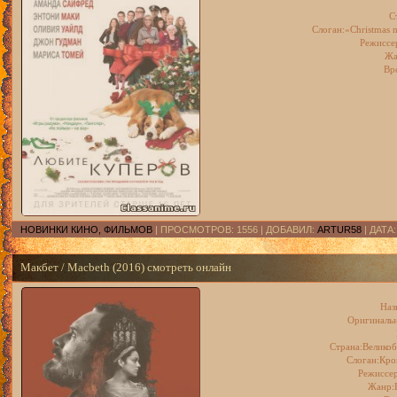
С
Слоган:«Christmas m
Режиссе
Жа
Вр
НОВИНКИ КИНО, ФИЛЬМОВ
| ПРОСМОТРОВ: 1556 | ДОБАВИЛ:
ARTUR58
| ДАТА
Макбет / Macbeth (2016) смотреть онлайн
Наз
Оригинальн
Страна:Велико
Слоган:Кро
Режиссер
Жанр: