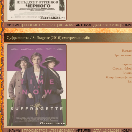
ФИЛЬМЫ
| ПРОСМОТРОВ: 1796 | ДОБАВИЛ:
ARTUR58
| ДАТА:
13.03.2016
|
КОММЕ
Суфражистка / Suffragette (2016) смотреть онлайн
Назван
Оригинальное
Страна
Слоган:«Mothe
Режис
Жанр:Биографичес
Вр
ФИЛЬМЫ
| ПРОСМОТРОВ: 1786 | ДОБАВИЛ:
ARTUR58
| ДАТА:
13.03.2016
|
КОММЕ