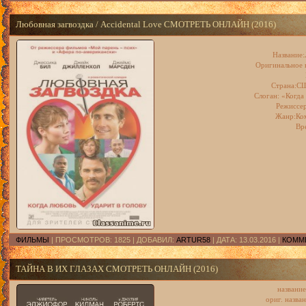
Любовная загвоздка / Accidental Love СМОТРЕТЬ ОНЛАЙН (2016)
Название:
Оригинальное н
Страна:СШ
Слоган:
«Когда
Режиссер
Жанр:Ко
Вр
ФИЛЬМЫ
| ПРОСМОТРОВ: 1825 | ДОБАВИЛ:
ARTUR58
| ДАТА:
13.03.2016
|
КОММЕ
ТАЙНА В ИХ ГЛАЗАХ СМОТРЕТЬ ОНЛАЙН (2016)
название
ориг. назван