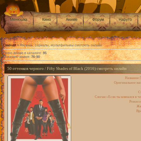
Менюшка
Кино
Аниме
Форум
Наруто
Главная
» Фильмы, сериалы, мультфильмы смотреть онлайн
Всего аниме в каталоге
:
95
Показано аниме
:
76-90
50 оттенков черного / Fifty Shades of Black (2016) смотреть онлайн
Название:
Оригинальное назв
С
Слоган:«Если ты вляпался в ч
Режисс
Жа
Вр