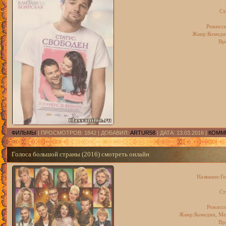
Ст
Режиссе
Жанр:Комедии
Вр
ФИЛЬМЫ
| ПРОСМОТРОВ: 1842 | ДОБАВИЛ:
ARTUR58
| ДАТА:
13.03.2016
|
КОММЕ
Голоса большой страны (2016) смотреть онлайн
Название:Г
Ст
Режисс
Жанр:Комедии, Ме
Вр