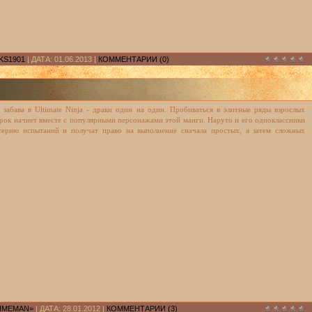
KS1901
| ДАТА:
01.06.2013
|
КОММЕНТАРИИ (0)
 забава в Ultimate Ninja - драки один на один. Пробиваться в элитные ряды взрослых
рок начнет вместе с популярными персонажами этой манги. Наруто и его одноклассники
серию испытаний и получат право на выполнение сначала простых, а затем сложных
IMEMAN=
| ДАТА:
28.01.2012
|
КОММЕНТАРИИ (3)