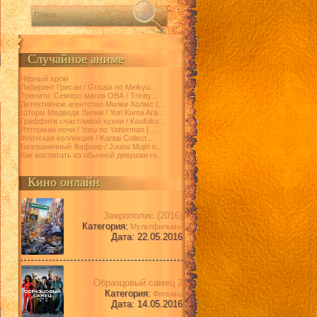
Случайное аниме
Чёрный хром
Лабиринт Грисаи / Grisaia no Meikyu...
Тринити: Семеро магов ОВА / Trinity...
Детективное агентство Милки Холмс (...
Шторм Медведя Лилии / Yuri Kuma Ara...
Граффити счастливой кухни / Koufuku...
Яттерман ночи / Yoru no Yatterman [...
Флотская коллекция / Kantai Collect...
Безграничный Фафнир / Juuou Mujin n...
Как воспитать из обычной девушки ге...
Кино онлайн
Зверополис (2016)
Категория:
Мультфильмы
Дата: 22.05.2016
Образцовый самец 2
Категория:
Фильмы
Дата: 14.05.2016