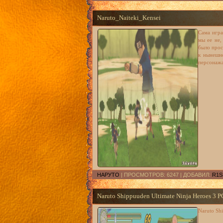
Naruto_Naiteki_Kensei
Сама игра
мы ее не,
было прос
к нынешн
персонажа
НАРУТО
| ПРОСМОТРОВ: 6247 | ДОБАВИЛ:
R1S
Naruto Shippuuden Ultimate Ninja Heroes 3 P
Naruto Sh