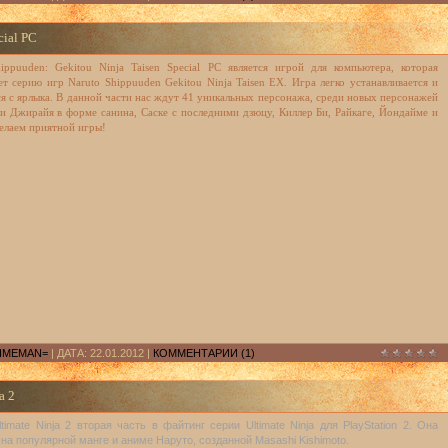
cial PC
ippuuden: Gekitou Ninja Taisen Special PC является игрой для компьютера, которая
т серию игр Naruto Shippuuden Gekitou Ninja Taisen EX. Игра легко устанавливается и
ся с ярлыка. В данной части нас ждут 41 уникальных персонажа, среди новых персонажей
и Джирайя в форме санина, Саске с последними дзюцу, Киллер Би, Райкаге, Йондайме и
елаем приятной игры!
IMEMAN=
| ДАТА:
22.01.2012
|
КОММЕНТАРИИ (1)
a 2
ltimate Ninja 2 вторая часть в файтинг серии Ultimate Ninja для PlayStation 2. Она
на популярной манге и аниме Наруто, созданной Masashi Kishimoto.