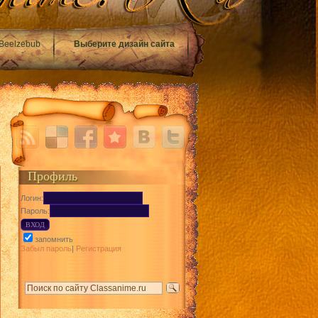
Beelzebub
Выберите дизайн сайта
Профиль
Логин:
Пароль:
запомнить
Забыл пароль
|
Регистрация