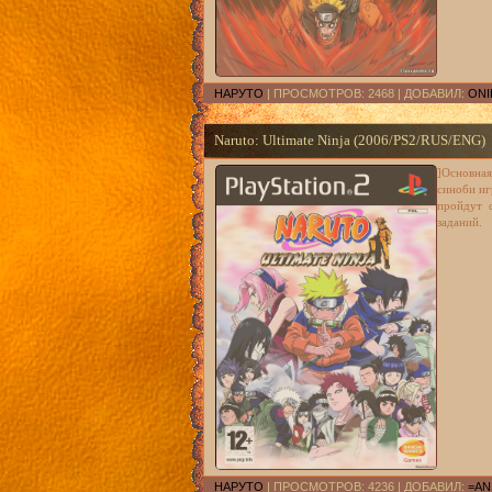
НАРУТО
| ПРОСМОТРОВ: 2468 | ДОБАВИЛ:
ONI
Naruto: Ultimate Ninja (2006/PS2/RUS/ENG)
]Основная
синоби иг
пройдут 
заданий.
НАРУТО
| ПРОСМОТРОВ: 4236 | ДОБАВИЛ:
=AN