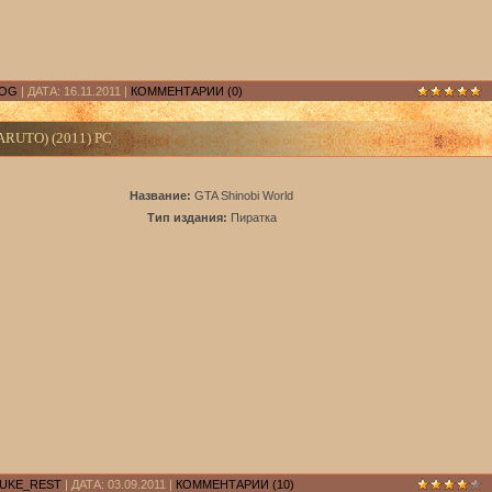
OG
| ДАТА:
16.11.2011
|
КОММЕНТАРИИ (0)
RUTO) (2011) PC
Название:
GTA Shinobi World
Тип издания:
Пиратка
UKE_REST
| ДАТА:
03.09.2011
|
КОММЕНТАРИИ (10)