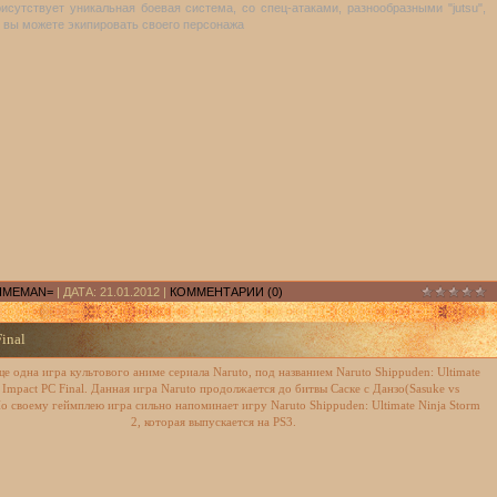
рисутствует уникальная боевая система, со спец-атаками, разнообразными "jutsu",
 вы можете экипировать своего персонажа
IMEMAN=
| ДАТА:
21.01.2012
|
КОММЕНТАРИИ (0)
inal
е одна игра культового аниме сериала Naruto, под названием Naruto Shippuden: Ultimate
 Impact PC Final. Данная игра Naruto продолжается до битвы Саске с Данзо(Sasuke vs
о своему геймплею игра сильно напоминает игру Naruto Shippuden: Ultimate Ninja Storm
2, которая выпускается на PS3.