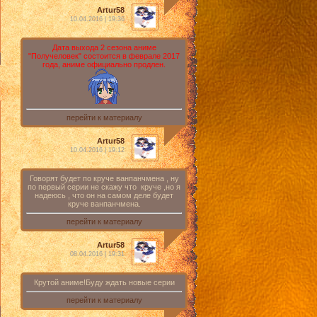
Artur58
10.04.2016 | 19:36
Дата выхода 2 сезона аниме
"Получеловек" состоится в феврале 2017
года, аниме официально продлен.
перейти к материалу
Artur58
10.04.2016 | 19:12
Говорят будет по круче ванпанчмена , ну
по первый серии не скажу что круче ,но я
надеюсь , что он на самом деле будет
круче ванпанчмена.
перейти к материалу
Artur58
08.04.2016 | 19:31
Крутой аниме!Буду ждать новые серии
перейти к материалу