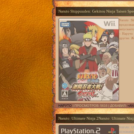
Naruto Shippuuden: Gekitou Ninja Taisen Spe
Naruto Sh
продолжае
запускает
– Наруто 
другие. Ж
НАРУТО
| ПРОСМОТРОВ: 5616 | ДОБАВИЛ:
=AN
Naruto: Ultimate Ninja 2Naruto: Ultimate Ninj
Naruto: U
основана 