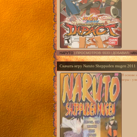
НАРУТО
| ПРОСМОТРОВ: 5533 | ДОБАВИЛ:
=AN
Скачать игру Naruto Sheppuden mugen 2011
В основе 
игры - ули