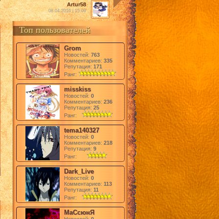
Artur58
08.04.2016 | 15:09
Топ пользователей
Grom
Новостей:
763
Комментариев:
335
Репутация:
171
Ранг:
misskiss
Новостей:
0
Комментариев:
236
Репутация:
25
Ранг:
tema140327
Новостей:
0
Комментариев:
218
Репутация:
9
Ранг:
Dark_Live
Новостей:
0
Комментариев:
113
Репутация:
11
Ранг:
МаСсюнЯ