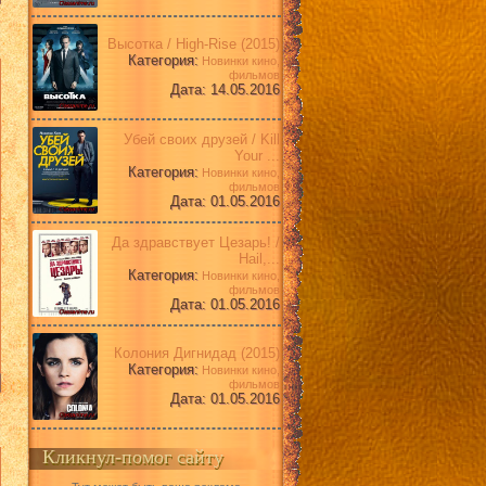
Высотка / High-Rise (2015)
Категория:
Новинки кино,
фильмов
Дата: 14.05.2016
Убей своих друзей / Kill
Your ...
Категория:
Новинки кино,
фильмов
Дата: 01.05.2016
Да здравствует Цезарь! /
Hail,...
Категория:
Новинки кино,
фильмов
Дата: 01.05.2016
Колония Дигнидад (2015)
Категория:
Новинки кино,
фильмов
Дата: 01.05.2016
Кликнул-помог сайту