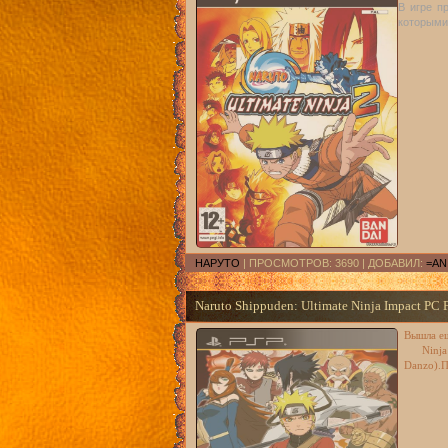
В игре п
которыми
НАРУТО
| ПРОСМОТРОВ: 3690 | ДОБАВИЛ:
=AN
Naruto Shippuden: Ultimate Ninja Impact PC F
Вышла ещ
Ninja
Danzo).П