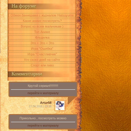
На форуме
Обмен баннерами с журналом Hatsuyume
Какие аниме посмотреть?
Вопрос ко всем мальчикам )
Топ Аниме
Флудилка
Это + Это = Это
Игра "Ошибка"
Игра "Счастливчик"
Кто скоко дней на сайте
Спорт или пиво
Комментарии
Крутой сериал!!!!!!!!!!
перейти к материалу
Artur58
17.04.2016 | 20:36
Прикольно , посмотреть можно
перейти к материалу