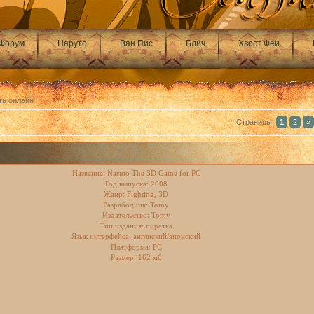
Форум
Наруто
Ван Пис
Блич
Хвост Феи
ть онлайн
Страницы
:
1
2
»
Название: Naruto The 3D Game for PC
Год выпуска: 2008
Жанр: Fighting, 3D
Разрабодчик: Tomy
Издательство: Tomy
Тип издания: пиратка
Язык интерфейса: англиский/японский
Платформа: PC
Размер: 162 мб