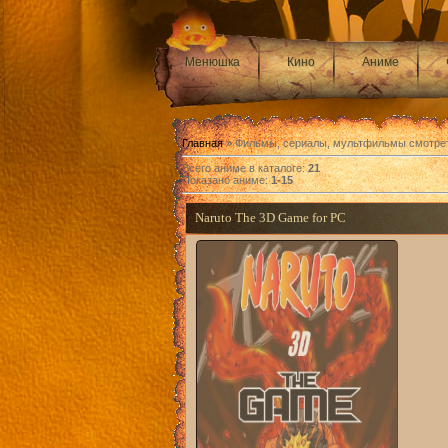
Менюшка
Кино
Аниме
Главная
» Фильмы, сериалы, мультфильмы смотре
Всего аниме в каталоге
:
21
Показано аниме
:
1-15
Naruto The 3D Game for PC