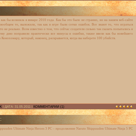
 как бы возникла в январе 2010 года. Как бы это было не странно, но на нашем веб-сайте
 вообщем то, выложили, так как в игре были сотки ошибок. Все знают то, что играться
то не реально. Всем известно о том, что сейчас создатели сильно так сказать попытались и
ему дню поправили практически все минусы и ошибки, также ввели как бы новейшего
 Конохомару, который, наконец, раскрывается, когда вы наберете 100 убийств.
K
| ДАТА:
31.05.2011
|
КОММЕНТАРИИ (1)
C
ippuuden Ultimate Ninja Heroes 3 PC – продолжение Naruto Shippuuden Ultimate Ninja 5 PC