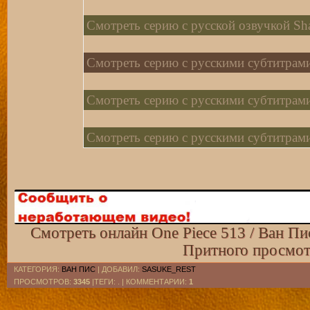
Смотреть серию с русской озвучкой Shac
Смотреть серию с русскими субтитрами
Смотреть серию с русскими субтитрами
Смотреть серию с русскими субтитрами
Смотреть онлайн One Рiece 513 / Ван Пи
Притного просмот
КАТЕГОРИЯ
:
ВАН ПИС
|
ДОБАВИЛ
:
SASUKE_REST
ПРОСМОТРОВ
:
3345
|ТЕГИ: . |
КОММЕНТАРИИ
:
1