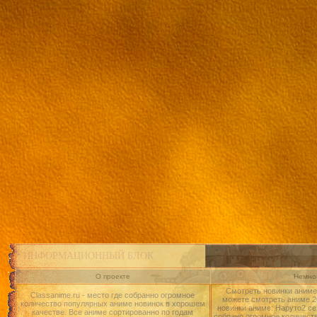
ИНФОРМАЦИОННЫЙ БЛОК
О проекте
Немног
Смотреть новинки аниме 
Classanime.ru - место где собранно огромное
можете смотреть аниме 20
количество популярных аниме новинок в хорошем
новинки аниме: Наруто2 се
качестве. Все аниме сортированно по годам
собрано огромное количест