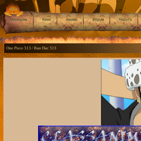
Менюшка
Кино
Аниме
Форум
Наруто
One Рiece 513 / Ван Пис 513