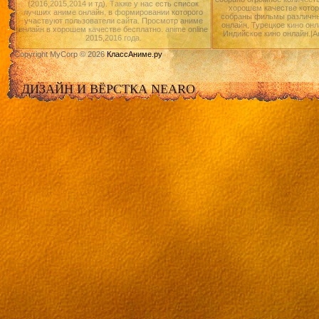
(2016,2015,2014 и тд). Также у нас есть список
хорошем качестве котор
лучших аниме онлайн, в формировании которого
собраны фильмы различны
участвуют пользователи сайта. Просмотр аниме
онлайн, Турецкое кино онл
онлайн в хорошем качестве бесплатно. anime online
Индийское кино онлайн.|А
2015,2016 года.
Copyright MyCorp © 2026
КлассАниме.ру
ДИЗАЙН И ВЁРСТКА NEARO