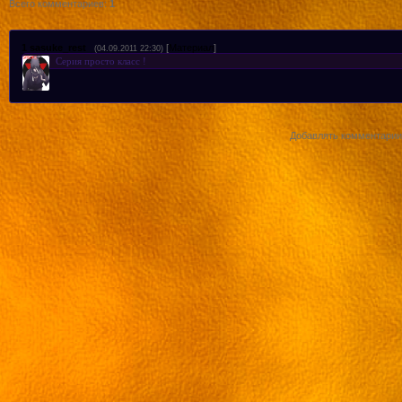
Всего комментариев
:
1
1
sasuke_rest
[
Материал
]
(04.09.2011 22:30)
Серия просто класс !
Добавлять комментарии 