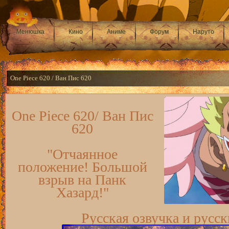
Менюшка
Кино
Аниме
Форум
Наруто
One Piece 620 / Ван Пис 620
One Piece 620/ Ван Пис
620
"Отчаянное
положение! Большой
взрыв на Панк
Хазард!"
Русская озвучка и русс