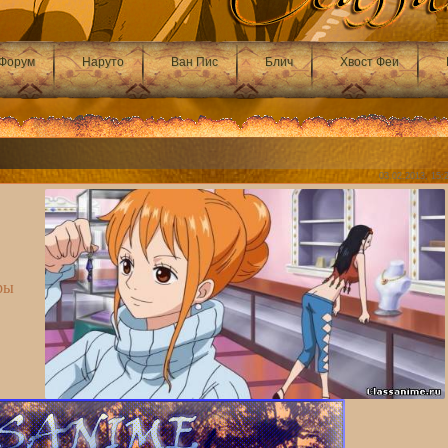
Форум
Наруто
Ван Пис
Блич
Хвост Феи
03.02.2013, 15:
ры