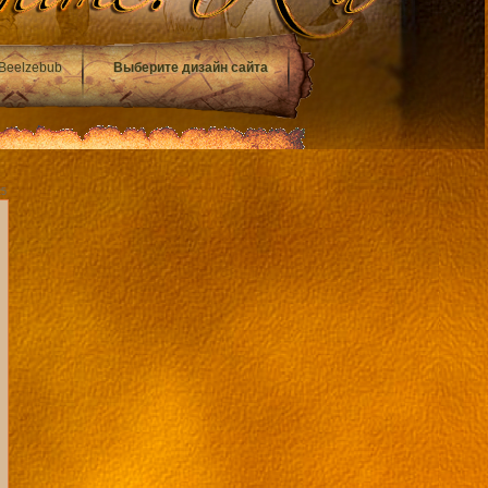
Beelzebub
Выберите дизайн сайта
25