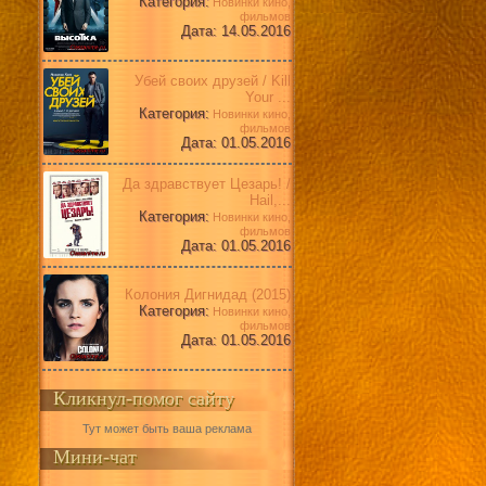
Категория:
Новинки кино,
фильмов
Дата: 14.05.2016
Убей своих друзей / Kill
Your ...
Категория:
Новинки кино,
фильмов
Дата: 01.05.2016
Да здравствует Цезарь! /
Hail,...
Категория:
Новинки кино,
фильмов
Дата: 01.05.2016
Колония Дигнидад (2015)
Категория:
Новинки кино,
фильмов
Дата: 01.05.2016
Кликнул-помог сайту
Тут может быть ваша реклама
Мини-чат