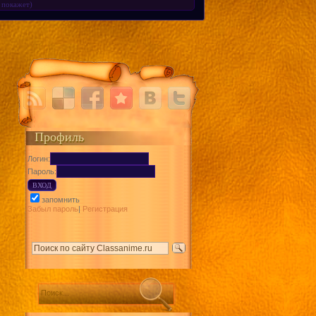
 покажет)
Профиль
Логин:
Пароль:
запомнить
Забыл пароль
|
Регистрация