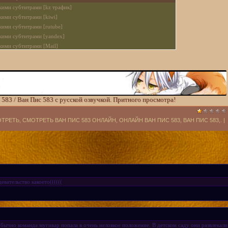
скими субтитрами [kz трафик]
кими субтитрами [kiwi]
кими субтитрами [rutube]
скими субтитрами [yandex]
кими субтитрами [Mail]
 583 / Ван Пис 583 с русской озвучкой. Притного просмотра!
ОТРЕТЬ, СМОТРЕТЬ ВАН ПИС 583 ОНЛАЙН, ОНЛАЙН ВАН ПИС 583, ВАН ПИС 583,. |
девательство какоето((((((
обычно команда мугивар попала в очень неловкое положение. В детском саду они развлекали 