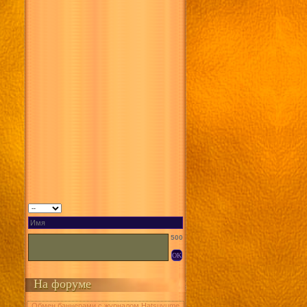
500
На форуме
Обмен баннерами с журналом Hatsuyume