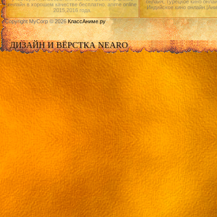
онлайн, Турецкое кино онлай
онлайн в хорошем качестве бесплатно. anime online
Индийское кино онлайн.|Ан
2015,2016 года.
Copyright MyCorp © 2026
КлассАниме.ру
ДИЗАЙН И ВЁРСТКА NEARO