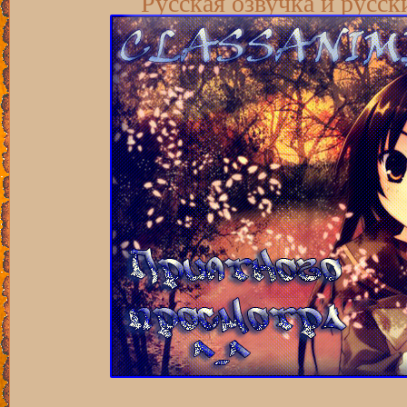
Русская озвучка и русск