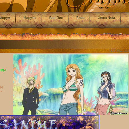
Форум
Наруто
Ван Пис
Блич
Хвост Феи
01.07.2012, 13:
нда
ры
в...