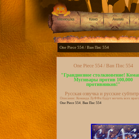
Менюшка
Кино
Аниме
One Piece 554 / Ван Пис 554
One Piece 554 / Ван Пис 554
"Грандиозное столкновение! Кома
Мугивары против 100,000
противников!"
Русская озвучка и русские субтит
Описание: Команда ЛуФФи будут мочить всех враго
One Piece 554
,
Ван Пис 554