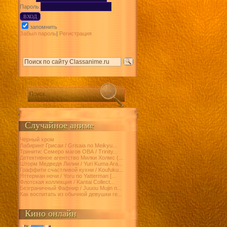
Пароль:
запомнить
Забыл пароль
|
Регистрация
Случайное аниме
Чёрный хром
Лабиринт Грисаи / Grisaia no Meikyu...
Тринити: Семеро магов ОВА / Trinity...
Детективное агентство Милки Холмс (...
Шторм Медведя Лилии / Yuri Kuma Ara...
Граффити счастливой кухни / Koufuku...
Яттерман ночи / Yoru no Yatterman [...
Флотская коллекция / Kantai Collect...
Безграничный Фафнир / Juuou Mujin n...
Как воспитать из обычной девушки ге...
Кино онлайн