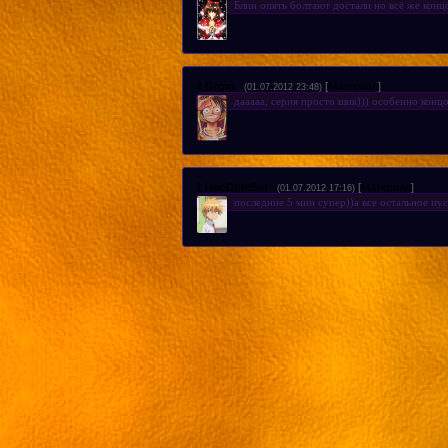
Блин опять болтают достали но всё же конц
2
Grom
[
Материал
]
(01.07.2012 23:48)
дааааа, серия просто шик))) особенно конц
1
HeoDbIkBat
[
Материал
]
(01.07.2012 17:16)
последние 5 мин супер))а все остальное пу