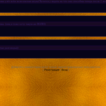
овка улёт всёж воля класная штука!Хочется у видеть на что они способны теперь посли 2 ле
овка. (ппц я тоже хочу такую же ВОЛЮ)
стые разговоры))
Добавлять комментарии могут только зарегистрированные пользователи.
[
Регистрация
|
Вход
]