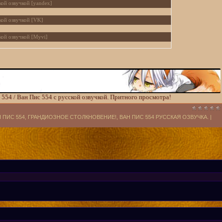
кой озвучкой [yandex]
кой озвучкой [VK]
кой озвучкой [Myvi]
скими субтитрами [kz трафик]
кими субтитрами [Mail]
скими субтитрами [VK]
 554 / Ван Пис 554 с русской озвучкой. Притного просмотра!
скими субтитрами [yandex]
АН ПИС 554, ГРАНДИОЗНОЕ СТОЛКНОВЕНИЕ!, ВАН ПИС 554 РУССКАЯ ОЗВУЧКА. |