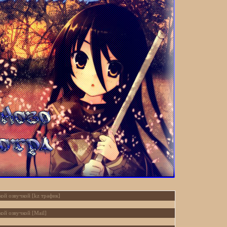
кой озвучкой [kz трафик]
кой озвучкой [Mail]