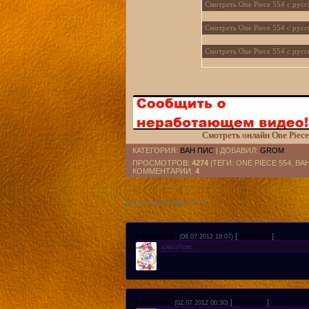
Смотреть One Piece 554 с русс
Смотреть One Piece 554 с русс
Смотреть One Piece 554 с русс
Смотреть One Piece 554 с рус
Смотреть One Piece 554 с русс
Смотреть One Piece 554 с рус
Смотреть онлайн One Piece
Смотреть One Piece 554 с рус
КАТЕГОРИЯ
:
ВАН ПИС
|
ДОБАВИЛ
:
GROM
ПРОСМОТРОВ
:
4274
|ТЕГИ: ONE PIECE 554, В
КОММЕНТАРИИ
:
4
Всего комментариев
:
4
4
misskiss
[
Материал
]
(08.07.2012 19:07)
класс!спс
3
sautina
[
Материал
]
(02.07.2012 00:30)