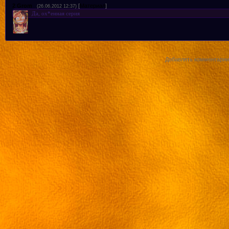
2
Grom
[
Материал
]
(26.06.2012 12:37)
Да, ох*енная серия
Добавлять комментарии 