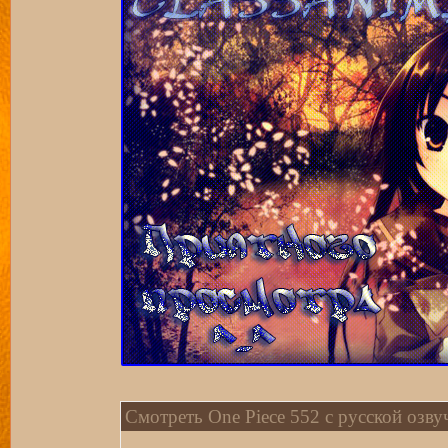
Смотреть One Piece 552 с русской озву