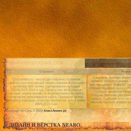
ИНФОРМАЦИОННЫЙ БЛОК
О проекте
Немног
Смотреть новинки аниме 
Classanime.ru - место где собранно огромное
можете смотреть аниме 20
количество популярных аниме новинок в хорошем
новинки аниме: Наруто2 се
качестве. Все аниме сортированно по годам
собрано огромное количест
(2016,2015,2014 и тд). Также у нас есть список
хорошем качестве котор
лучших аниме онлайн, в формировании которого
собраны фильмы различны
участвуют пользователи сайта. Просмотр аниме
онлайн, Турецкое кино онл
онлайн в хорошем качестве бесплатно. anime online
Индийское кино онлайн.|А
2015,2016 года.
Copyright MyCorp © 2026
КлассАниме.ру
ДИЗАЙН И ВЁРСТКА NEARO