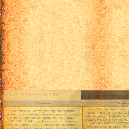
ИНФОРМАЦИОННЫЙ БЛОК
О проекте
Немного 
Смотреть новинки аниме о
Classanime.ru - место где собранно огромное
можете смотреть аниме 2015
количество популярных аниме новинок в хорошем
новинки аниме: Наруто2 сезо
качестве. Все аниме сортированно по годам
собрано огромное количество
(2016,2015,2014 и тд). Также у нас есть список
хорошем качестве которые
лучших аниме онлайн, в формировании которого
собраны фильмы различных 
участвуют пользователи сайта. Просмотр аниме