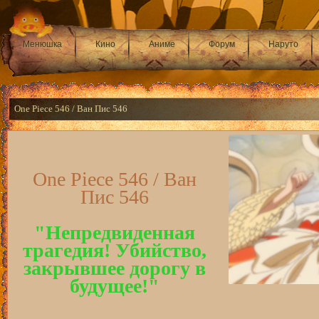
Менюшка
Кино
Аниме
Форум
Наруто
One Piece 546 / Ван Пис 546
One Piece 546 / Ван
Пис 546
"Непредвиденная
трагедия! Убийство,
закрывшее дорогу в
будущее!"