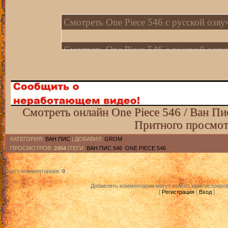
Смотреть One Piece 546 с русской озву
Смотреть One Piece 546 с русской озвуч
Смотреть One Piece 546 с русской озву
Смотреть One Piece 546 с русской озву
Смотреть онлайн One Piece 546 / Ван Пи
Притного просмот
Смотреть One Piece 546 с русскими суб
КАТЕГОРИЯ
:
ВАН ПИС
|
ДОБАВИЛ
:
GROM
ПРОСМОТРОВ
:
2454
|ТЕГИ:
ВАН ПИС 546
,
ONE PIECE 546
.
Смотреть One Piece 546 с русскими суб
Всего комментариев
:
0
Смотреть One Piece 546 с русскими суб
Добавлять комментарии могут только зарегистриро
[
Регистрация
|
Вход
]
Смотреть One Piece 546 с русскими су