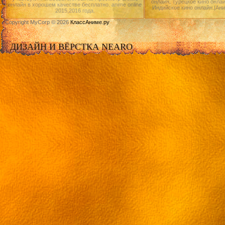
онлайн, Турецкое кино онлай
онлайн в хорошем качестве бесплатно. anime online
Индийское кино онлайн.|Ан
2015,2016 года.
Copyright MyCorp © 2026
КлассАниме.ру
ДИЗАЙН И ВЁРСТКА NEARO