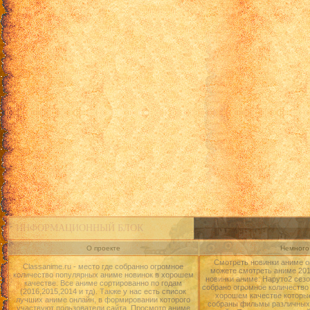
ИНФОРМАЦИОННЫЙ БЛОК
О проекте
Немного 
Смотреть новинки аниме о
Classanime.ru - место где собранно огромное
можете смотреть аниме 2015
количество популярных аниме новинок в хорошем
новинки аниме: Наруто2 сезо
качестве. Все аниме сортированно по годам
собрано огромное количество
(2016,2015,2014 и тд). Также у нас есть список
хорошем качестве которые
лучших аниме онлайн, в формировании которого
собраны фильмы различных 
участвуют пользователи сайта. Просмотр аниме