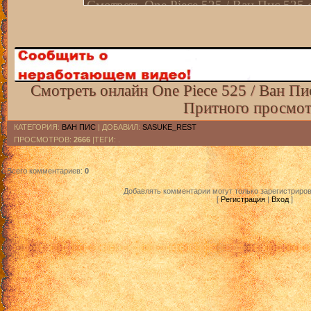
Смотреть One Рiece 525 / Ван Пис 525 
[kz трафик]
Смотреть One Рiece 525 / Ван Пис 525 
[ru трафик]
Смотреть One Рiece 525 / Ван Пис 525 
Смотреть онлайн One Piece 525 / Ван Пи
[kz трафик]
Притного просмот
КАТЕГОРИЯ
:
ВАН ПИС
|
ДОБАВИЛ
:
SASUKE_REST
ПРОСМОТРОВ
:
2666
|ТЕГИ: .
Всего комментариев
:
0
Добавлять комментарии могут только зарегистриро
[
Регистрация
|
Вход
]