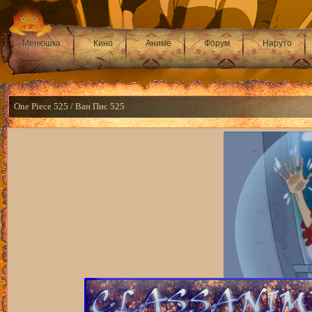
Менюшка
Кино
Аниме
Форум
Наруто
One Piece 525 / Ван Пис 525