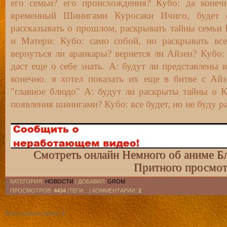
его семьи? его происхождения? Кубо: да конечн
временный Шинигами Куросаки Ичиго, будет о
рассказывать о прошлом, раскрывать тайны семьи 
и Матери: Кубо: само собой, но раскрывать все
вернуться ли аранкары? вернется ли Айзен? Кубо: 
даст еще о себе знать. А: будут ли представлены 
конечно. я хотел показать их еще в битве с Ай
"главное блюдо" А: будут ли раскрыты тайны о 
появления шинигами? Кубо: все будет, но не буду р
Смотреть онлайн Немного об аниме Бл
Притного просмот
КАТЕГОРИЯ
:
НОВОСТИ
|
ДОБАВИЛ
:
GROM
ПРОСМОТРОВ
:
4434
|ТЕГИ: . |
КОММЕНТАРИИ
:
2
Всего комментариев
:
2