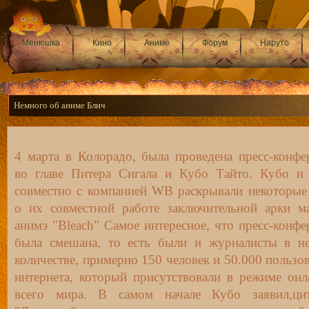
Менюшка
Кино
Аниме
Форум
Наруто
Немного об аниме Блич
4 марта в Колорадо, была проведена пресс-конфе
во главе Питера Сигала и Кубо Тайто. Кубо и
совместно с компанией WB раскрывали некоторые
о их совместной работе заключительной арки м
анимэ "Bleach" Самое интересное, что пресс-конфе
была смешана, то есть были и журналисты в н
количестве, примерно 150 человек и 50.000 пользо
интернета, который присутствовали в режиме онл
всего мира. В самом начале Кубо заявил,ци