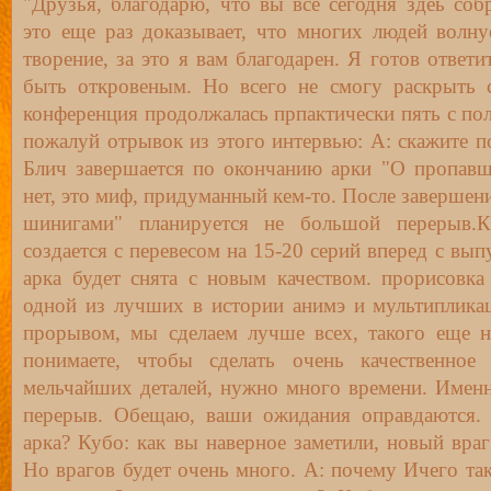
"Друзья, благодарю, что вы все сегодня здеь собр
это еще раз доказывает, что многих людей волну
творение, за это я вам благодарен. Я готов ответ
быть откровеным. Но всего не смогу раскрыть с
конференция продолжалась прпактически пять с пол
пожалуй отрывок из этого интервью: А: скажите по
Блич завершается по окончанию арки "О пропав
нет, это миф, придуманный кем-то. После заверше
шинигами" планируется не большой перерыв.К
создается с перевесом на 15-20 серий вперед с вып
арка будет снята с новым качеством. прорисовка
одной из лучших в истории анимэ и мультипликац
прорывом, мы сделаем лучше всех, такого еще н
понимаете, чтобы сделать очень качественное
мельчайших деталей, нужно много времени. Имен
перерыв. Обещаю, ваши ожидания оправдаются. 
арка? Кубо: как вы наверное заметили, новый вра
Но врагов будет очень много. А: почему Ичего та