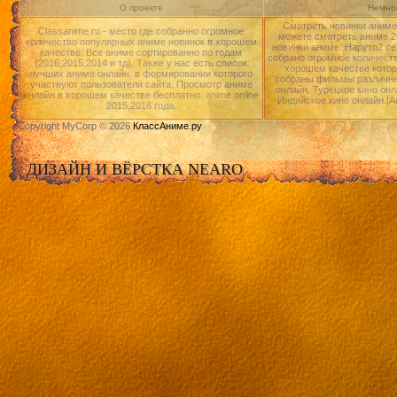
О проекте
Немног
Смотреть новинки аниме 
Classanime.ru - место где собранно огромное
можете смотреть аниме 20
количество популярных аниме новинок в хорошем
новинки аниме: Наруто2 се
качестве. Все аниме сортированно по годам
собрано огромное количест
(2016,2015,2014 и тд). Также у нас есть список
хорошем качестве котор
лучших аниме онлайн, в формировании которого
собраны фильмы различны
участвуют пользователи сайта. Просмотр аниме
онлайн, Турецкое кино онл
онлайн в хорошем качестве бесплатно. anime online
Индийское кино онлайн.|А
2015,2016 года.
Copyright MyCorp © 2026
КлассАниме.ру
ДИЗАЙН И ВЁРСТКА NEARO