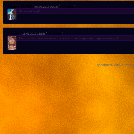
2
Dante_310395
[
Материал
]
(08.07.2012 00:03)
На целый год!!!
1
Grom
[
Материал
]
(18.03.2012 13:55)
Такчто Блич незаканчивается, а всего лишь временно прерывается)))
Добавлять комментарии 