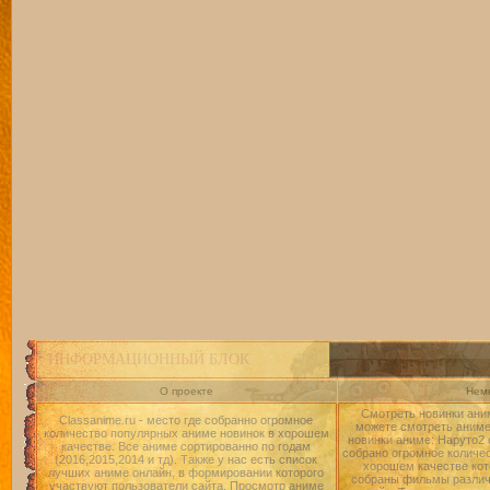
ИНФОРМАЦИОННЫЙ БЛОК
О проекте
Немн
Смотреть новинки аним
Classanime.ru - место где собранно огромное
можете смотреть аниме 
количество популярных аниме новинок в хорошем
новинки аниме: Наруто2 
качестве. Все аниме сортированно по годам
собрано огромное количе
(2016,2015,2014 и тд). Также у нас есть список
хорошем качестве кот
лучших аниме онлайн, в формировании которого
собраны фильмы различ
участвуют пользователи сайта. Просмотр аниме