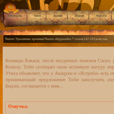
Менюшка
Кино
Аниме
Форум
Наруто
Naruto Ураганные хроники/Naruto shippuuden 7 сезон(142-181)озвучка
Команда Какаси, после неудачных поисков Саскэ, 
Коноху. Тоби сообщает свою истинную натуру пер
Утиха объявляет, что у Акацуки и «Ястреба» есть о
принимающий предложение Тоби заполучить сил
Бидзю, соглашается с ним...
Озвучка: