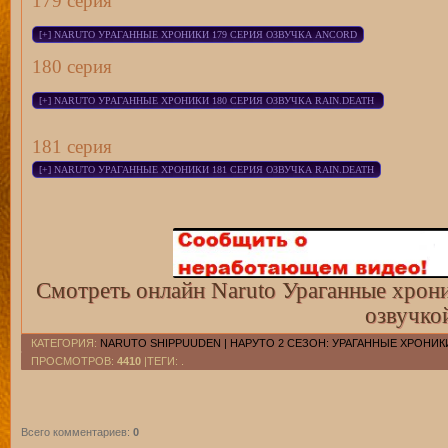
179 серия
180 серия
181 серия
Смотреть онлайн Naruto Ураганные хрони
озвучко
КАТЕГОРИЯ
:
NARUTO SHIPPUUDEN | НАРУТО 2 СЕЗОН: УРАГАННЫЕ ХРОНИК
ПРОСМОТРОВ
:
4410
|ТЕГИ: .
Всего комментариев
:
0