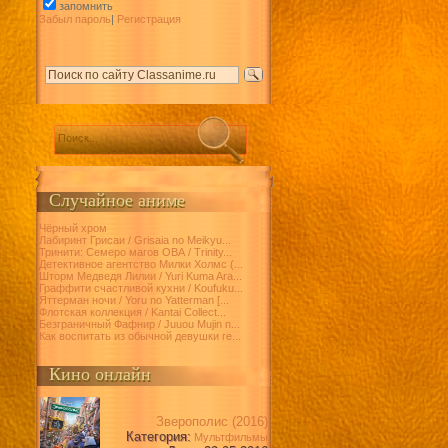
запомнить
Забыл пароль
|
Регистрация
Случайное аниме
Чёрный хром
Лабиринт Грисаи / Grisaia no Meikyu...
Тринити: Семеро магов ОВА / Trinity...
Детективное агентство Милки Холмс (...
Шторм Медведя Лилии / Yuri Kuma Ara...
Граффити счастливой кухни / Koufuku...
Яттерман ночи / Yoru no Yatterman [...
Флотская коллекция / Kantai Collect...
Безграничный Фафнир / Juuou Mujin n...
Как воспитать из обычной девушки ге...
Кино онлайн
Зверополис (2016)
Категория:
Мультфильмы