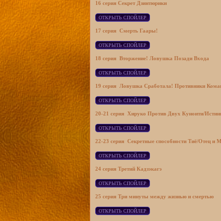
16 серия
Секрет Дзинтюрики
17 серия
Смерть Гаары!
18 серия
Вторжение! Ловушка Позади Входа
19 серия
Ловушка Сработала! Противники Кома
20-21 серия
Хируко Против Двух Куноити/
Истин
22-23 серия
Секретные способности Тиё/
Отец и 
24 серия
Третий Кадзэкагэ
25 серия
Три минуты между жизнью и смертью