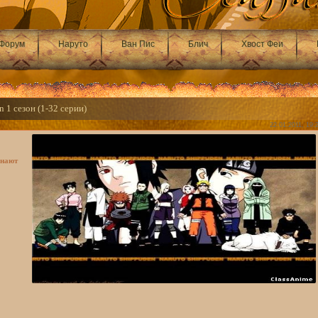
Форум
Наруто
Ван Пис
Блич
Хвост Феи
 1 сезон (1-32 серии)
22.01.2011, 19:
инают