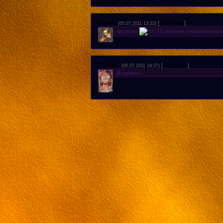
1
Sem
[
Материал
]
(05.07.2011 13:22)
круто но
32 серия не открывается ск
2
Grom
[
Материал
]
(05.07.2011 19:27)
Исправил