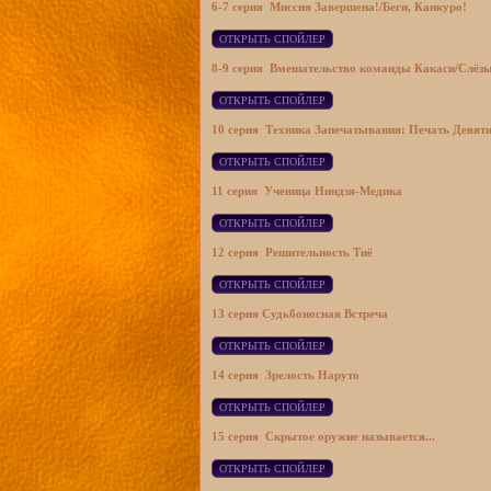
6-7 серия
Миссия Завершена!/
Беги, Канкуро!
8-9 серия
Вмешательство команды Какаси/
Слёзы
10 серия
Техника Запечатывания: Печать Девят
11 серия
Ученица Ниндзя-Медика
12 серия
Решительность Тиё
13 серия
Судьбоносная Встреча
14 серия
Зрелость Наруто
15 серия
Скрытое оружие называется...