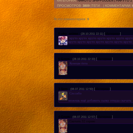
КАТЕГОРИЯ
:
NARUTO SHIPPUUDEN | НАРУТО 2
ПРОСМОТРОВ
:
3809
|ТЕГИ: . |
КОММЕНТАРИИ
:
Всего комментариев
:
6
5
uko_anime
[
Материал
]
(28.10.2011 22:11)
круто круто круто круто круто круто крут
круто круто круто круто круто круто круто 
6
Grom
[
Материал
]
(28.10.2011 22:33)
Конешн ёпта
3
Sem
[
Материал
]
(06.07.2011 12:50)
Спссибо
можешь ещё добавить сылку откуда скачать
4
Grom
[
Материал
]
(06.07.2011 12:57)
Скачать 32 серию