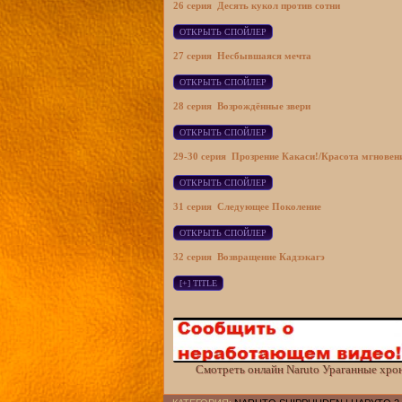
26 серия
Десять кукол против сотни
27 серия
Несбывшаяся мечта
28 серия
Возрождённые звери
29-30 серия
Прозрение Какаси!/
Красота мгновен
31 серия
Следующее Поколение
32 серия
Возвращение Кадзэкагэ
Смотреть онлайн Naruto Ураганные хрони