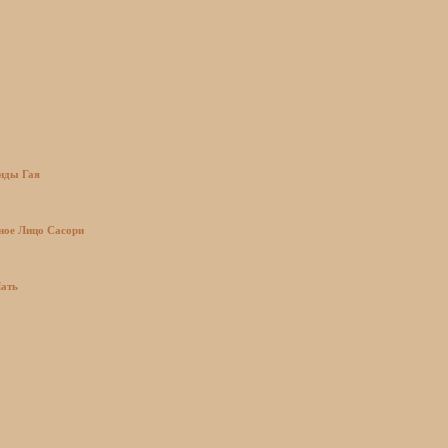
нды Гая
ное Лицо Сасори
Мать