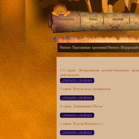
Менюшка
Кино
Аниме
Naruto Ураганные хроники/Naruto Shippuuden
1-2 серия
Возвращение домой/
«Акацуки» нач
действовать
3 серия
Результаты тренировки
4 серия
Дзинтюрики Песка
5 серия
В роли Кадзэкагэ...!