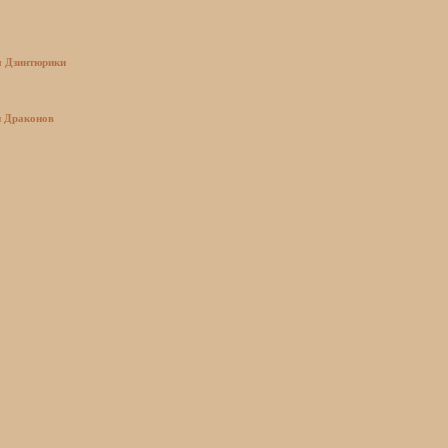
 Дзинтюрики
и Драконов