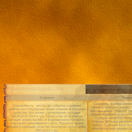
ИНФОРМАЦИОННЫЙ БЛОК
О проекте
Немног
Смотреть новинки аниме 
Classanime.ru - место где собранно огромное
можете смотреть аниме 20
количество популярных аниме новинок в хорошем
новинки аниме: Наруто2 се
качестве. Все аниме сортированно по годам
собрано огромное количест
(2016,2015,2014 и тд). Также у нас есть список
хорошем качестве котор
лучших аниме онлайн, в формировании которого
собраны фильмы различны
участвуют пользователи сайта. Просмотр аниме
онлайн, Турецкое кино онл
онлайн в хорошем качестве бесплатно. anime online
Индийское кино онлайн.|А
2015,2016 года.