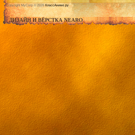
Copyright MyCorp © 2026
КлассАниме.ру
ДИЗАЙН И ВЁРСТКА NEARO