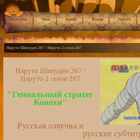
Менюшка
Кино
Аниме
Форум
Наруто
Наруто Шипуден 267 / Наруто 2 сезон 267
Наруто Шипуден 267 /
Наруто 2 сезон 267
"Гениальный стратег
Конохи"
Русская озвучка и
русские субти