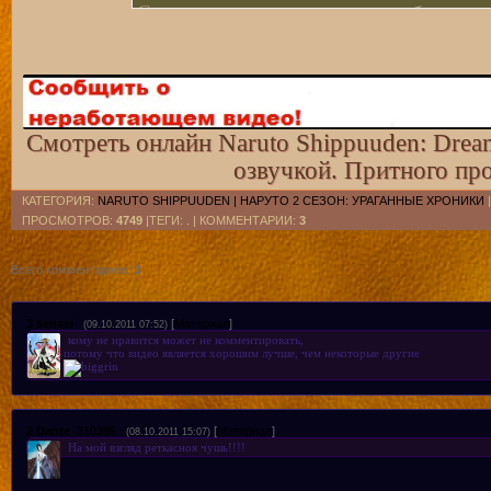
Смотреть серию с русскими субтитрами
Смотреть серию с русскими субтитрами
Смотреть онлайн Naruto Shippuuden: Dream
озвучкой. Притного пр
КАТЕГОРИЯ
:
NARUTO SHIPPUUDEN | НАРУТО 2 СЕЗОН: УРАГАННЫЕ ХРОНИКИ
ПРОСМОТРОВ
:
4749
|ТЕГИ: . |
КОММЕНТАРИИ
:
3
Всего комментариев
:
3
3
sensei
[
Материал
]
(09.10.2011 07:52)
кому не нравится может не комментировать,
потому что видео является хорошим лучше, чем некоторые другие
2
Dante_310395
[
Материал
]
(08.10.2011 15:07)
На мой взгляд реткасноя чушь!!!!