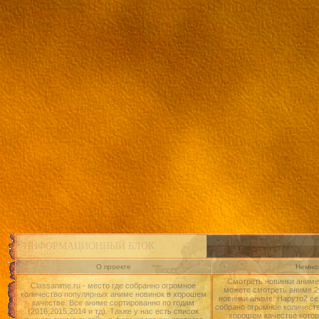
ИНФОРМАЦИОННЫЙ БЛОК
О проекте
Немног
Смотреть новинки аниме 
Classanime.ru - место где собранно огромное
можете смотреть аниме 20
количество популярных аниме новинок в хорошем
новинки аниме: Наруто2 се
качестве. Все аниме сортированно по годам
собрано огромное количест
(2016,2015,2014 и тд). Также у нас есть список
хорошем качестве котор