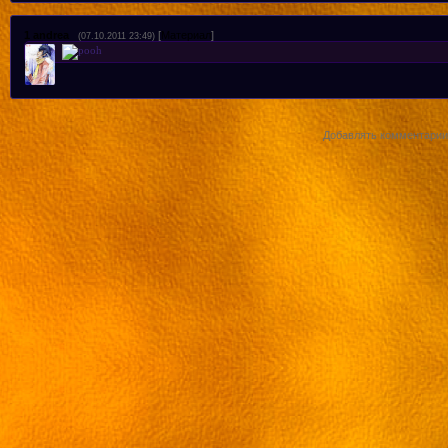
1
andrea
[
Материал
]
(07.10.2011 23:49)
Добавлять комментарии 