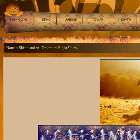
Менюшка
Кино
Аниме
Форум
Наруто
Naruto Shippuuden: Dreamers Fight Часть 1