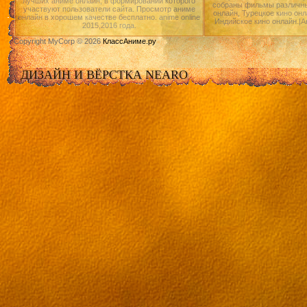
лучших аниме онлайн, в формировании которого
собраны фильмы различны
участвуют пользователи сайта. Просмотр аниме
онлайн, Турецкое кино онл
онлайн в хорошем качестве бесплатно. anime online
Индийское кино онлайн.|А
2015,2016 года.
Copyright MyCorp © 2026
КлассАниме.ру
ДИЗАЙН И ВЁРСТКА NEARO