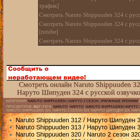
трафик]
Смотреть Naruto Shippuuden 324 с русс
Смотреть Naruto Shippuuden 324 с рус
[rutube]
Смотреть Naruto Shippuuden 324 с рус
Смотреть Naruto Shippuuden 324 с русс
Смотреть Naruto Shippuuden 324 с рус
Смотреть Naruto Shippuuden 324 c рус
[kz трафик]
Смотреть онлайн Naruto Shippuuden 324
Смотреть Naruto Shippuuden 324 с рус
Наруто Шипуден 324 с русской озвучко
[kiwi]
Смотреть Naruto Shippuuden 324 с рус
КАТЕГОРИЯ
:
NARUTO SHIPPUUDEN | НАРУТО 2 СЕЗОН: УРАГАННЫЕ ХРОНИКИ
ПРОСМОТРОВ
:
4827
|ТЕГИ:
NARUTO
,
НАРУТО
,
NARUTO SHIPPUUDEN НАРУТО 
[rutube]
NARUTO SHIPPUUDEN 324, НАРУТО 2 СЕЗОН 324, НАРУТО ШИПУДЕН 324, НАРУ
Смотреть Naruto Shippuuden 324 с рус
Naruto Shippuuden 312 / Наруто Шипуден 3
[Mail]
Naruto Shippuuden 313 / Наруто Шипуден 3
Naruto Shippuuden 320 / Naruto 2 сезон 3
Смотреть Naruto Shippuuden 324 с рус