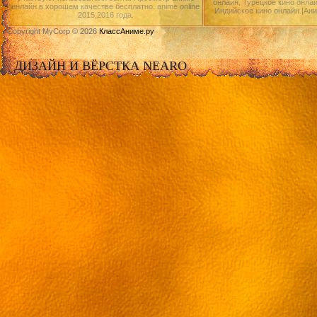
онлайн, Турецкое кино онлай
онлайн в хорошем качестве бесплатно. anime online
Индийское кино онлайн.|Ан
2015,2016 года.
Copyright MyCorp © 2026
КлассАниме.ру
ДИЗАЙН И ВЁРСТКА NEARO