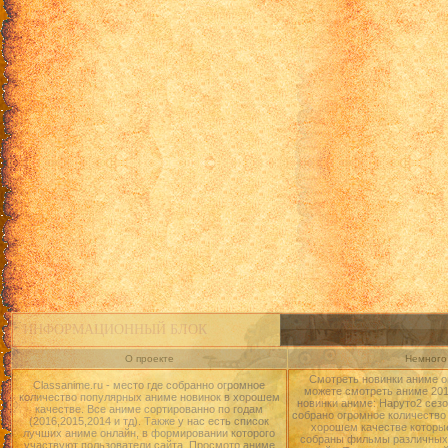
ИНФОРМАЦИОННЫЙ БЛОК
О проекте
Немного 
Смотреть новинки аниме о
Classanime.ru - место где собранно огромное
можете смотреть аниме 2015
количество популярных аниме новинок в хорошем
новинки аниме: Наруто2 сезо
качестве. Все аниме сортированно по годам
собрано огромное количество
(2016,2015,2014 и тд). Также у нас есть список
хорошем качестве которые
лучших аниме онлайн, в формировании которого
собраны фильмы различных 
участвуют пользователи сайта. Просмотр аниме