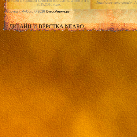
онлайн в хорошем качестве бесплатно. anime online
Индийское кино онлайн.|А
2015,2016 года.
Copyright MyCorp © 2026
КлассАниме.ру
ДИЗАЙН И ВЁРСТКА NEARO