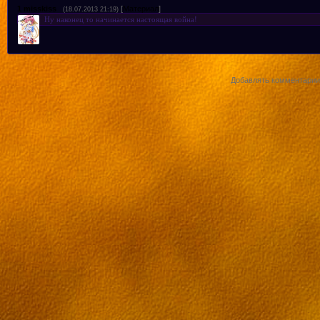
1
misskiss
[
Материал
]
(18.07.2013 21:19)
Ну наконец то начинается настоящая война!
Добавлять комментарии 