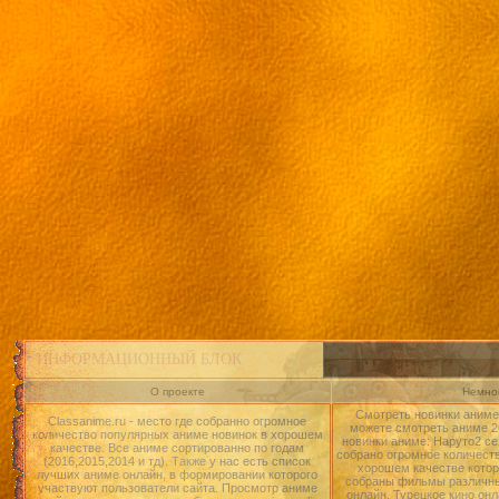
ИНФОРМАЦИОННЫЙ БЛОК
О проекте
Немног
Смотреть новинки аниме 
Classanime.ru - место где собранно огромное
можете смотреть аниме 20
количество популярных аниме новинок в хорошем
новинки аниме: Наруто2 се
качестве. Все аниме сортированно по годам
собрано огромное количест
(2016,2015,2014 и тд). Также у нас есть список
хорошем качестве котор
лучших аниме онлайн, в формировании которого
собраны фильмы различны
участвуют пользователи сайта. Просмотр аниме
онлайн, Турецкое кино онл