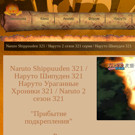
Менюшка
Кино
Аниме
Форум
Наруто
Naruto Shippuuden 321 / Наруто 2 сезон 321 серия / Наруто Шипуден 321
Naruto Shippuuden 321 /
Наруто Шипуден 321
Наруто Ураганные
Хроники 321 / Naruto 2
сезон 321
"Прибытие
подкрепления"