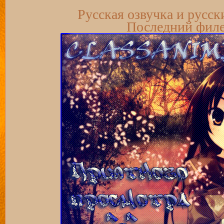
Русская озвучка и русск
Последний филе