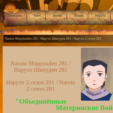
Менюшка
Кино
Аниме
Форум
Наруто
Naruto Shippuuden 281 / Наруто Шипуден 281 / Наруто 2 сезон 281
Naruto Shippuuden 281 /
Наруто Шипуден 281
Наруто 2 сезон 281 / Naruto
2 сезон 281
"Объединённые
Материнские Вой