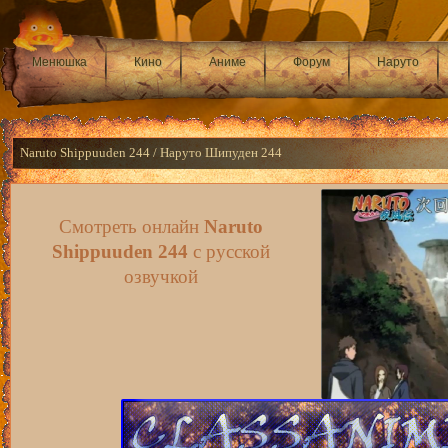
Менюшка
Кино
Аниме
Форум
Наруто
Naruto Shippuuden 244 / Наруто Шипуден 244
Смотреть онлайн
Naruto
Shippuuden 244
с русской
озвучкой