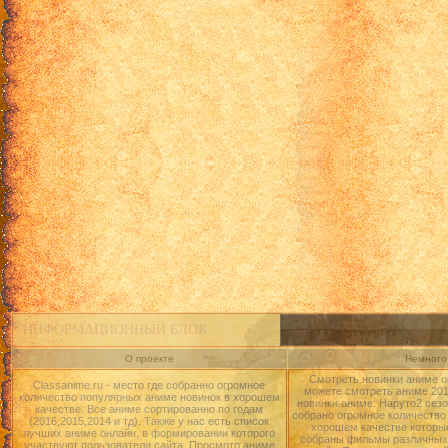
ИНФОРМАЦИОННЫЙ БЛОК
О проекте
Немного 
Смотреть новинки аниме о
Classanime.ru - место где собранно огромное
можете смотреть аниме 2015
количество популярных аниме новинок в хорошем
новинки аниме: Наруто2 сезо
качестве. Все аниме сортированно по годам
собрано огромное количество
(2016,2015,2014 и тд). Также у нас есть список
хорошем качестве которые
лучших аниме онлайн, в формировании которого
собраны фильмы различных 
участвуют пользователи сайта. Просмотр аниме