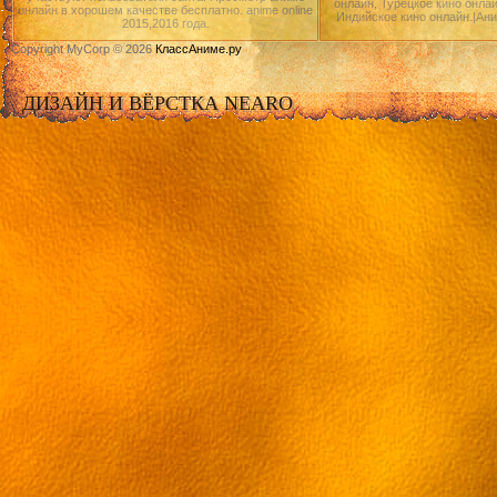
онлайн, Турецкое кино онлай
онлайн в хорошем качестве бесплатно. anime online
Индийское кино онлайн.|Ан
2015,2016 года.
Copyright MyCorp © 2026
КлассАниме.ру
ДИЗАЙН И ВЁРСТКА NEARO