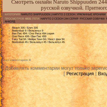
Смотреть онлайн Naruto Shippuuden 244
русской озвучкой. Притног
КАТЕГОРИЯ
:
NARUTO SHIPPUUDEN | НАРУТО 2 СЕЗОН: УРАГАННЫЕ ХРОНИКИ
ПРОСМОТРОВ
:
6531
|ТЕГИ:
НАРУТО 2 СЕЗОН 244 СЕРИЯ
,
РУССКАЯ ОЗВУЧКА
,
АНКОРД
.
Bleach 306 / Блич 306
Beelzebub 9 / Вельзепуз 9
Ван Пис 494 / One Piece 494 серия
One Piece 499 / Ван Пис 499
Fairy Tail 94 / Фейри Теил 94 / Хвост феи 94
Beelzebub 45 / Вельзевул 45 / Вельзепуз 45
Всего комментариев
:
0
Добавлять комментарии могут только зареги
[
Регистрация
|
Вхо