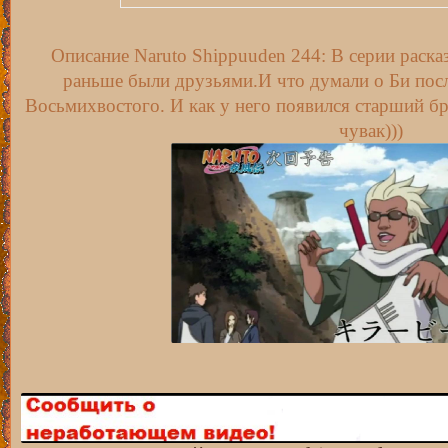
Смотреть Naruto Shippuuden 244 с рус
Описание Naruto Shippuuden 244: В серии раска
временной [ru трафик]
раньше были друзьями.И что думали о Би после
Восьмихвостого. И как у него появился старший б
Смотреть Naruto Shippuuden 244 с рус
чувак)))
[kz трафик]
Смотреть Naruto Shippuuden 244 с рус
трафик]