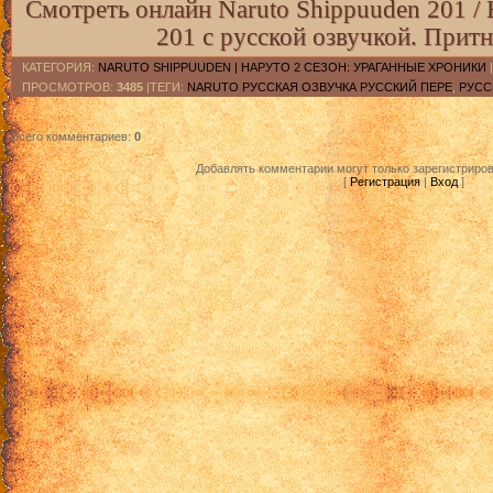
Смотреть онлайн Naruto Shippuuden 201 /
201 с русской озвучкой. Прит
КАТЕГОРИЯ
:
NARUTO SHIPPUUDEN | НАРУТО 2 СЕЗОН: УРАГАННЫЕ ХРОНИКИ
ПРОСМОТРОВ
:
3485
|ТЕГИ:
NARUTO РУССКАЯ ОЗВУЧКА РУССКИЙ ПЕРЕ
,
РУСС
Всего комментариев
:
0
Добавлять комментарии могут только зарегистриро
[
Регистрация
|
Вход
]