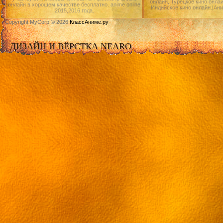
онлайн, Турецкое кино онлай
онлайн в хорошем качестве бесплатно. anime online
Индийское кино онлайн.|Ан
2015,2016 года.
Copyright MyCorp © 2026
КлассАниме.ру
ДИЗАЙН И ВЁРСТКА NEARO