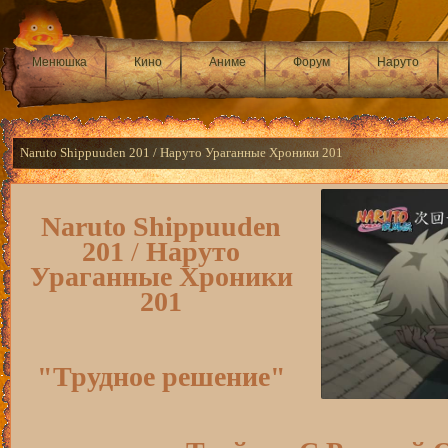
Менюшка
Кино
Аниме
Форум
Наруто
Naruto Shippuuden 201 / Наруто Ураганные Хроники 201
Naruto Shippuuden
201
/
Наруто
Ураганные Хроники
201
"Трудное решение"