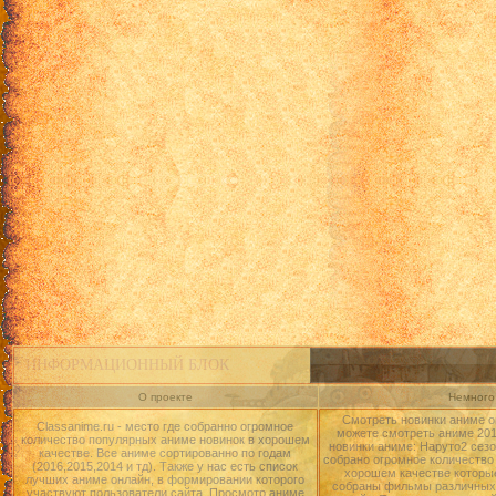
ИНФОРМАЦИОННЫЙ БЛОК
О проекте
Немного 
Смотреть новинки аниме о
Classanime.ru - место где собранно огромное
можете смотреть аниме 2015
количество популярных аниме новинок в хорошем
новинки аниме: Наруто2 сезо
качестве. Все аниме сортированно по годам
собрано огромное количество
(2016,2015,2014 и тд). Также у нас есть список
хорошем качестве которые
лучших аниме онлайн, в формировании которого
собраны фильмы различных 
участвуют пользователи сайта. Просмотр аниме