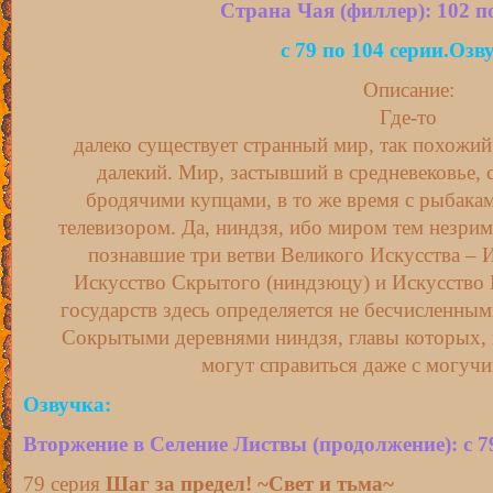
Страна Чая (филлер): 102 п
с 79 по 104 серии.
Озву
Описание:
Где-то
далеко существует странный мир, так похожий
далекий. Мир, застывший в средневековье,
бродячими купцами, в то же время с рыбакам
телевизором. Да, ниндзя, ибо миром тем незри
познавшие три ветви Великого Искусства – И
Искусство Скрытого (ниндзюцу) и Искусство
государств здесь определяется не бесчисленны
Сокрытыми деревнями ниндзя, главы которых, н
могут справиться даже с могуч
Озвучка:
Вторжение в Селение Листвы
(продолжение)
: с 
79 серия
Шаг за предел! ~Свет и тьма~