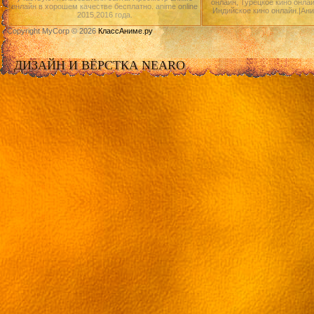
онлайн, Турецкое кино онлай
онлайн в хорошем качестве бесплатно. anime online
Индийское кино онлайн.|Ан
2015,2016 года.
Copyright MyCorp © 2026
КлассАниме.ру
ДИЗАЙН И ВЁРСТКА NEARO