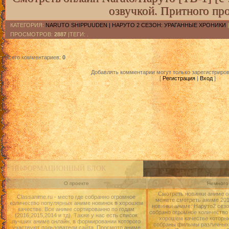
озвучкой. Притного пр
КАТЕГОРИЯ
:
NARUTO SHIPPUUDEN | НАРУТО 2 СЕЗОН: УРАГАННЫЕ ХРОНИКИ
ПРОСМОТРОВ
:
2887
|ТЕГИ: .
Всего комментариев
:
0
Добавлять комментарии могут только зарегистриро
[
Регистрация
|
Вход
]
ИНФОРМАЦИОННЫЙ БЛОК
О проекте
Немного 
Смотреть новинки аниме о
Classanime.ru - место где собранно огромное
можете смотреть аниме 2015
количество популярных аниме новинок в хорошем
новинки аниме: Наруто2 сезо
качестве. Все аниме сортированно по годам
собрано огромное количество
(2016,2015,2014 и тд). Также у нас есть список
хорошем качестве которые
лучших аниме онлайн, в формировании которого
собраны фильмы различных 
участвуют пользователи сайта. Просмотр аниме