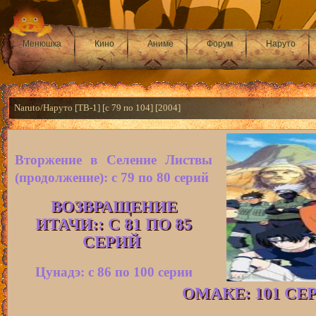
Менюшка
Кино
Аниме
Форум
Наруто
Naruto/Наруто [ТВ-1] [с 79 по 104] [2004]
Вторжение в Селение Листвы
(продолжение)
: с 79 по 80 серий
ВОЗВРАЩЕНИЕ
ИТАЧИ:
: С 81 ПО 85
СЕРИЙ
Цунадэ: с 86 по 100 серии
ОМАКЕ: 101 СЕ