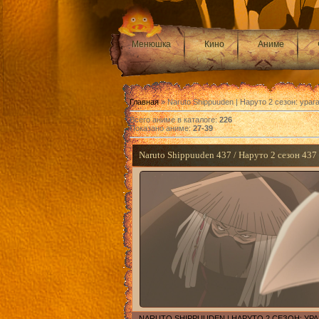
Менюшка
Кино
Аниме
Главная
»
Naruto Shippuuden | Наруто 2 сезон: ура
Всего аниме в каталоге
:
226
Показано аниме
:
27-39
Naruto Shippuuden 437 / Наруто 2 сезон 437
NARUTO SHIPPUUDEN | НАРУТО 2 СЕЗОН: У