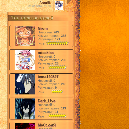
Artur58
08.04.2016 | 15:09
Топ пользователей
Grom
Новостей:
763
Комментариев:
335
Репутация:
171
Ранг:
misskiss
Новостей:
0
Комментариев:
236
Репутация:
25
Ранг:
tema140327
Новостей:
0
Комментариев:
218
Репутация:
9
Ранг:
Dark_Live
Новостей:
0
Комментариев:
113
Репутация:
11
Ранг:
МаСсюнЯ