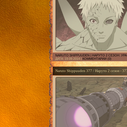
NARUTO SHIPPUUDEN | НАРУТО 2 СЕЗОН: У
ДАТА:
19.09.2014
|
КОММЕНТАРИИ (0)
Naruto Shippuuden 377 / Наруто 2 сезон - 37