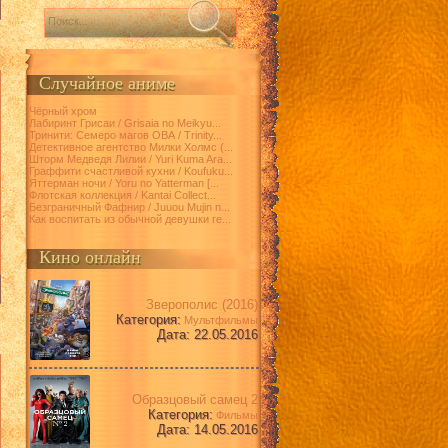
Случайное аниме
Чёрный хром
Лабиринт Грисаи / Grisaia no Meikyu...
Тринити: Семеро магов ОВА / Trinity...
Детективное агентство Милки Холмс (...
Шторм Медведя Лилии / Yuri Kuma Ara...
Граффити счастливой кухни / Koufuku...
Яттерман ночи / Yoru no Yatterman [...
Флотская коллекция / Kantai Collect...
Безграничный Фафнир / Juuou Mujin n...
Как воспитать из обычной девушки ге...
Кино онлайн
Зверополис (2016)
Категория:
Мультфильмы
Дата: 22.05.2016
Образцовый самец 2
Категория:
Фильмы
Дата: 14.05.2016