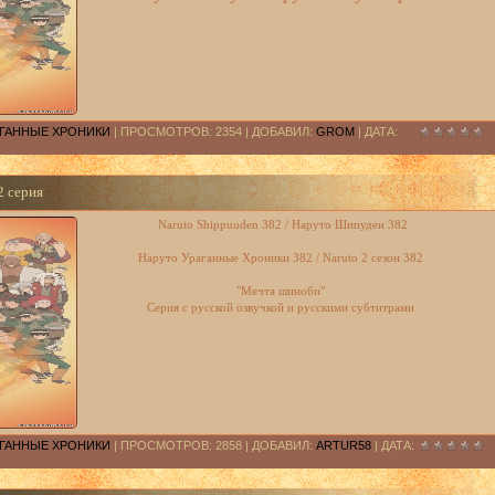
РАГАННЫЕ ХРОНИКИ
| ПРОСМОТРОВ: 2354 | ДОБАВИЛ:
GROM
| ДАТА:
2 серия
Naruto Shippuuden 382 / Наруто Шипуден 382
Наруто Ураганные Хроники 382 / Naruto 2 сезон 382
"Мечта шиноби"
Серия с русской озвучкой и русскими субтитрами
РАГАННЫЕ ХРОНИКИ
| ПРОСМОТРОВ: 2858 | ДОБАВИЛ:
ARTUR58
| ДАТА: