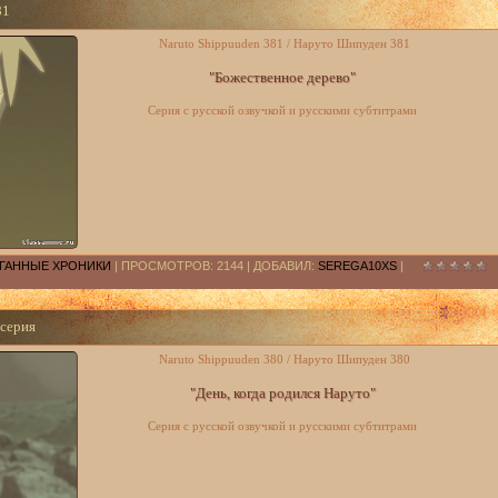
81
Naruto Shippuuden 381 / Наруто Шипуден 381
"Божественное дерево"
Серия с русской озвучкой и русскими субтитрами
РАГАННЫЕ ХРОНИКИ
| ПРОСМОТРОВ: 2144 | ДОБАВИЛ:
SEREGA10XS
|
 серия
Naruto Shippuuden 380 / Наруто Шипуден 380
"День, когда родился Наруто"
Серия с русской озвучкой и русскими субтитрами