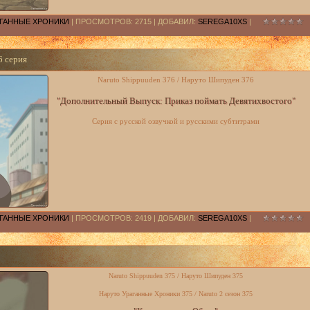
РАГАННЫЕ ХРОНИКИ
| ПРОСМОТРОВ: 2715 | ДОБАВИЛ:
SEREGA10XS
|
6 серия
Naruto Shippuuden 376 / Наруто Шипуден 376
"Дополнительный Выпуск: Приказ поймать Девятихвостого"
Серия с русской озвучкой и русскими субтитрами
РАГАННЫЕ ХРОНИКИ
| ПРОСМОТРОВ: 2419 | ДОБАВИЛ:
SEREGA10XS
|
Naruto Shippuuden 375 / Наруто Шипуден 375
Наруто Ураганные Хроники 375 / Naruto 2 сезон 375