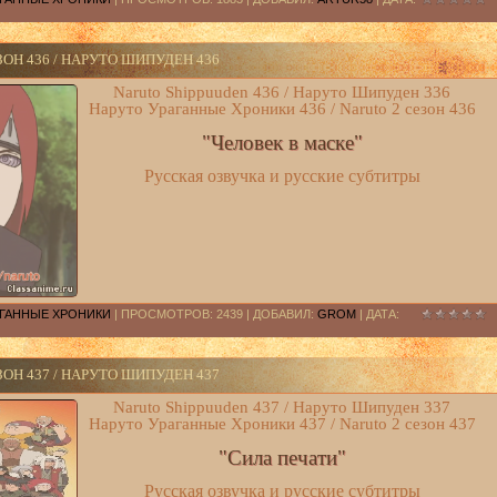
ЗОН 436 / НАРУТО ШИПУДЕН 436
Naruto Shippuuden 436 / Наруто Шипуден 336
Наруто Ураганные Хроники 436 / Naruto 2 сезон 436
"Человек в маске"
Русская озвучка и русские субтитры
РАГАННЫЕ ХРОНИКИ
| ПРОСМОТРОВ: 2439 | ДОБАВИЛ:
GROM
| ДАТА:
ЗОН 437 / НАРУТО ШИПУДЕН 437
Naruto Shippuuden 437 / Наруто Шипуден 337
Наруто Ураганные Хроники 437 / Naruto 2 сезон 437
"Сила печати"
Русская озвучка и русские субтитры