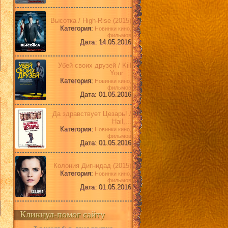
Высотка / High-Rise (2015)
Категория:
Новинки кино,
фильмов
Дата: 14.05.2016
Убей своих друзей / Kill
Your ...
Категория:
Новинки кино,
фильмов
Дата: 01.05.2016
Да здравствует Цезарь! /
Hail,...
Категория:
Новинки кино,
фильмов
Дата: 01.05.2016
Колония Дигнидад (2015)
Категория:
Новинки кино,
фильмов
Дата: 01.05.2016
Кликнул-помог сайту