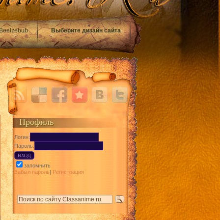
Beelzebub
Выберите дизайн сайта
Профиль
Логин:
Пароль:
запомнить
Забыл пароль
|
Регистрация