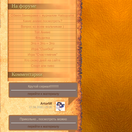
На форуме
Обмен баннерами с журналом Hatsuyume
Какие аниме посмотреть?
Вопрос ко всем мальчикам )
Топ Аниме
Флудилка
Это + Это = Это
Игра "Ошибка"
Игра "Счастливчик"
Кто скоко дней на сайте
Спорт или пиво
Комментарии
Крутой сериал!!!!!!!!!!
перейти к материалу
Artur58
17.04.2016 | 20:36
Прикольно , посмотреть можно
перейти к материалу