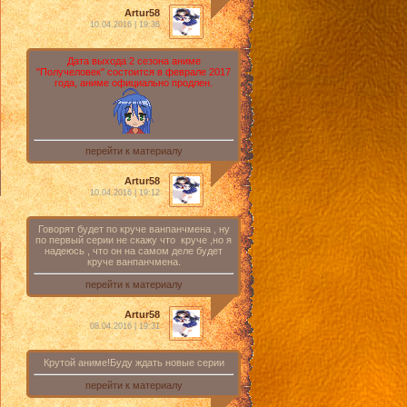
Artur58
10.04.2016 | 19:36
Дата выхода 2 сезона аниме
"Получеловек" состоится в феврале 2017
года, аниме официально продлен.
перейти к материалу
Artur58
10.04.2016 | 19:12
Говорят будет по круче ванпанчмена , ну
по первый серии не скажу что круче ,но я
надеюсь , что он на самом деле будет
круче ванпанчмена.
перейти к материалу
Artur58
08.04.2016 | 19:31
Крутой аниме!Буду ждать новые серии
перейти к материалу