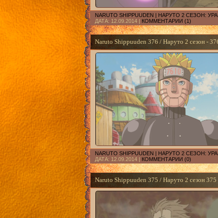
NARUTO SHIPPUUDEN | НАРУТО 2 СЕЗОН: У
ДАТА:
12.09.2014
|
КОММЕНТАРИИ (1)
Naruto Shippuuden 376 / Наруто 2 сезон - 37
NARUTO SHIPPUUDEN | НАРУТО 2 СЕЗОН: У
ДАТА:
12.09.2014
|
КОММЕНТАРИИ (0)
Naruto Shippuuden 375 / Наруто 2 сезон 375