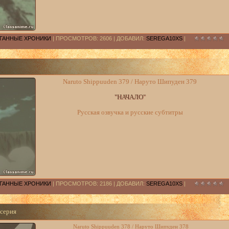
РАГАННЫЕ ХРОНИКИ
| ПРОСМОТРОВ: 2606 | ДОБАВИЛ:
SEREGA10XS
|
Naruto Shippuuden 379 / Наруто Шипуден 379
"НАЧАЛО"
Русская озвучка и русские субтитры
РАГАННЫЕ ХРОНИКИ
| ПРОСМОТРОВ: 2186 | ДОБАВИЛ:
SEREGA10XS
|
 серия
Naruto Shippuuden 378 / Наруто Шипуден 378