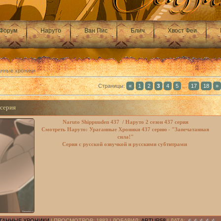
Форум
Наруто
Ван Пис
Блич
Хвост Феи
ганные хроники
Страницы
:
«
1
2
3
4
5
...
17
18
»
 серия
Naruto Shippuuden 437 / Наруто 2 сезон 437 cерия
Смотреть Наруто: Ураганные Хроники 437 серию - "Запечатанная
сила!"
Серия с русской озвучкой и русскими субтитрами
РАГАННЫЕ ХРОНИКИ
| ПРОСМОТРОВ: 1883 | ДОБАВИЛ:
ARTUR58
| ДАТА: