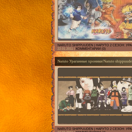
NARUTO SHIPPUUDEN | НАРУТО 2 СЕЗОН: У
22.01.2011
|
КОММЕНТАРИИ (0)
Naruto Ураганные хроники/Naruto shippuuden
NARUTO SHIPPUUDEN | НАРУТО 2 СЕЗОН: У