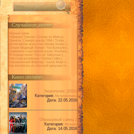
Случайное аниме
Чёрный хром
Лабиринт Грисаи / Grisaia no Meikyu...
Тринити: Семеро магов ОВА / Trinity...
Детективное агентство Милки Холмс (...
Шторм Медведя Лилии / Yuri Kuma Ara...
Граффити счастливой кухни / Koufuku...
Яттерман ночи / Yoru no Yatterman [...
Флотская коллекция / Kantai Collect...
Безграничный Фафнир / Juuou Mujin n...
Как воспитать из обычной девушки ге...
Кино онлайн
Зверополис (2016)
Категория:
Мультфильмы
Дата: 22.05.2016
Образцовый самец 2
Категория:
Фильмы
Дата: 14.05.2016