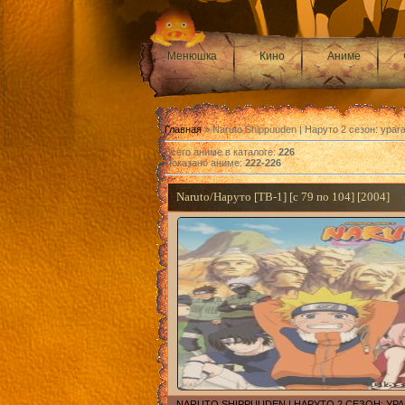
Менюшка
Кино
Аниме
Главная
»
Naruto Shippuuden | Наруто 2 сезон: ура
Всего аниме в каталоге
:
226
Показано аниме
:
222-226
Naruto/Наруто [ТВ-1] [с 79 по 104] [2004]
NARUTO SHIPPUUDEN | НАРУТО 2 СЕЗОН: У