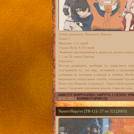
Автор оригинала: Кисимото Масаси
Сезон 1:
Введение: 1-5 серий
Страна Волн: 6-19 серий
Экзамены для повышения в звании до уровня тюнин
С 1 по 26 серии.Озвучка.
Описание:
Кое-где далековато, вообщем то, существует ст
подчеркнуть то, что мир, застывший в средневек
рыбаками на моторках и ниндзя за телеком. Необх
выражаться, хитроумные синоби, познавшие три ве
Искусство Иллюзии (гэндзюцу). Само-собой разумее
знают, Скрытыми деревнями ниндзя, главы которых,
NARUTO SHIPPUUDEN | НАРУТО 2 СЕЗОН: У
22.01.2011
|
КОММЕНТАРИИ (0)
Naruto/Наруто [ТВ-1] [с 27 по 52] [2003]