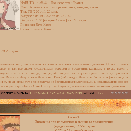
NARUTO～少年編～ Производство: Япония
Жанр: боевые искусства, приключения, комедия, сёнэн
Тип: ТВ (220 эп.), 23 мин.
Выпуск: c 03.10.2002 по 08.02.2007
Выпуск в 19:30 [вечерний сеанс] на TV Tokyo
Режиссёр: Датэ Хаято
Снято по манге: Naruto
: 20-26 серий
ранноватый мир, так схожий на наш и все таки нескончаемо дальний. Очень хочется
овье, с, как все знают, феодальными лордами и бродячими купцами, в то же время с
одимо отметить то, что да, ниндзя, ибо миром тем незримо правят, как люди привыкли
тки Великого Искусства – Искусство Тела (тайдзюцу), Искусство Укрытого (ниндзюцу) и
тся, мощь стран тут определяется не бесчисленными легионами, а независящими, как все
 носящие титул «Кагэ» (тени), могут, вообщем то, совладать даже с великими демонами.
РАГАННЫЕ ХРОНИКИ
| ПРОСМОТРОВ: 3003 | ДОБАВИЛ:
GROM
| ДАТА:
Сезон 2:
Экзамены для повышения в звании до уровня тюнин
(продолжение): 27-52 серий
С 27 по 52 серии.Озвучка.