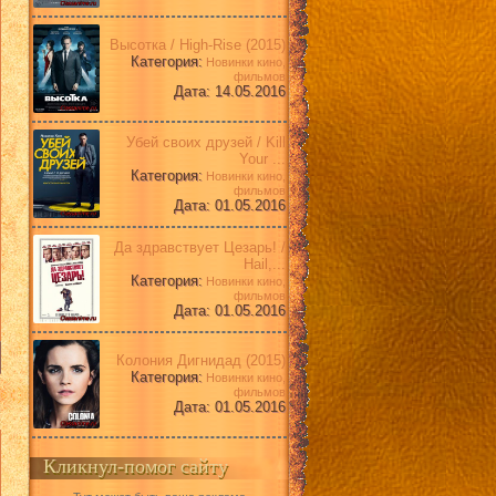
Высотка / High-Rise (2015)
Категория:
Новинки кино,
фильмов
Дата: 14.05.2016
Убей своих друзей / Kill
Your ...
Категория:
Новинки кино,
фильмов
Дата: 01.05.2016
Да здравствует Цезарь! /
Hail,...
Категория:
Новинки кино,
фильмов
Дата: 01.05.2016
Колония Дигнидад (2015)
Категория:
Новинки кино,
фильмов
Дата: 01.05.2016
Кликнул-помог сайту