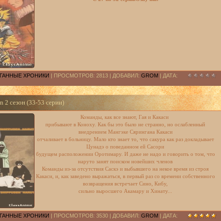
РАГАННЫЕ ХРОНИКИ
| ПРОСМОТРОВ: 2813 | ДОБАВИЛ:
GROM
| ДАТА:
 2 сезон (33-53 серии)
Команды, как все знают, Гая и Какаси
прибывают в Коноху. Как бы это было не странно, но ослабленный
внедрением Мангэке Сярингана Какаси
отчаливает в больницу. Мало кто знает то, что сакура как раз докладывает
Цунадэ о поведанном ей Сасори
будущем расположении Оротимару. И даже не надо и говорить о том, что
наруто занят поиском новейших членов
Команды из-за отсутствия Саскэ и выбывшего на некое время из строя
Какаси, и, как заведено выражаться, в первый раз со времени собственного
возвращения встречает Сино, Кибу,
сильно выросшего Акамару и Хинату...
РАГАННЫЕ ХРОНИКИ
| ПРОСМОТРОВ: 3530 | ДОБАВИЛ:
GROM
| ДАТА: