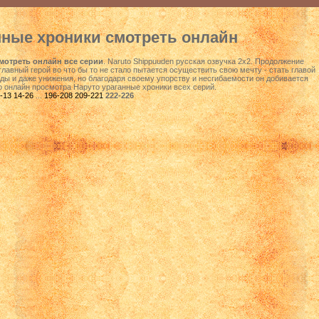
нные хроники смотреть онлайн
смотреть онлайн все серии
. Naruto Shippuuden русская озвучка 2х2. Продолжение
главный герой во что бы то не стало пытается осуществить свою мечту - стать главой
оды и даже унижения, но благодаря своему упорству и несгибаемости он добивается
о онлайн просмотра Наруто ураганные хроники всех серий.
-13
14-26
...
196-208
209-221
222-226