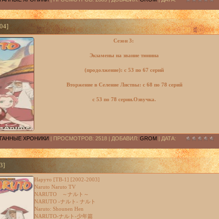
04]
Сезон 3:
Экзамены на звание тюнина
(продолжение): с 53 по 67 серий
Вторжение в Селение Листвы: с 68 по 78 серий
с 53 по 78 серии.Озвучка.
РАГАННЫЕ ХРОНИКИ
| ПРОСМОТРОВ: 2518 | ДОБАВИЛ:
GROM
| ДАТА:
3]
Наруто [ТВ-1] [2002-2003]
Naruto Naruto TV
NARUTO ～ナルト～
NARUTO -ナルト- ナルト
Naruto: Shounen Hen
NARUTO-ナルト-少年篇