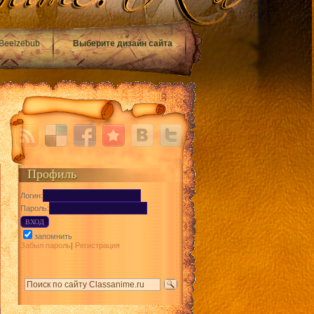
Beelzebub
Выберите дизайн сайта
Профиль
Логин:
Пароль:
запомнить
Забыл пароль
|
Регистрация