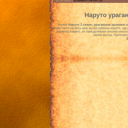
22.01.2011
|
КОММЕНТАРИИ (4)
Наруто урага
Аниме
Наруто 2 сезон: ураганные хроники 
известного на весь мир мультсериала наруто, где 
деревни(Хокаге), он преодолевает многие невзг
своей мечты. Приятног
1