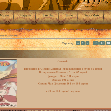
Форум
Наруто
Ван Пис
Блич
Хвост Феи
ганные хроники
Страницы
:
«
1
2
...
16
17
18
Сезон 4:
Вторжение в Селение Листвы (продолжение): с 79 по 80 серий
Возвращение Итачи:: с 81 по 85 серий
Цунадэ: с 86 по 100 серии
Омаке: 101 серия
Страна Чая (филлер): 102 по 104 серии
с 79 по 104 серии.Озвучка.
РАГАННЫЕ ХРОНИКИ
| ПРОСМОТРОВ: 2885 | ДОБАВИЛ:
GROM
| ДАТА: