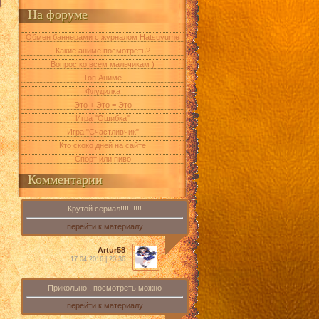
На форуме
Обмен баннерами с журналом Hatsuyume
Какие аниме посмотреть?
Вопрос ко всем мальчикам )
Топ Аниме
Флудилка
Это + Это = Это
Игра "Ошибка"
Игра "Счастливчик"
Кто скоко дней на сайте
Спорт или пиво
Комментарии
Крутой сериал!!!!!!!!!!
перейти к материалу
Artur58
17.04.2016 | 20:36
Прикольно , посмотреть можно
перейти к материалу