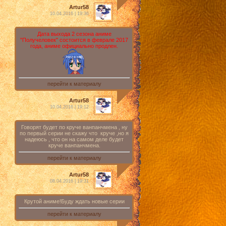
Artur58
10.04.2016 | 19:36
Дата выхода 2 сезона аниме
"Получеловек" состоится в феврале 2017
года, аниме официально продлен.
перейти к материалу
Artur58
10.04.2016 | 19:12
Говорят будет по круче ванпанчмена , ну
по первый серии не скажу что круче ,но я
надеюсь , что он на самом деле будет
круче ванпанчмена.
перейти к материалу
Artur58
08.04.2016 | 19:31
Крутой аниме!Буду ждать новые серии
перейти к материалу