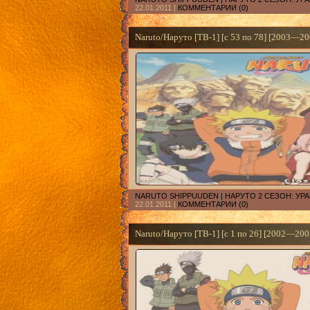
22.01.2011
|
КОММЕНТАРИИ (0)
Naruto/Наруто [ТВ-1] [с 53 по 78] [2003—20
NARUTO SHIPPUUDEN | НАРУТО 2 СЕЗОН: У
22.01.2011
|
КОММЕНТАРИИ (0)
Naruto/Наруто [ТВ-1] [с 1 по 26] [2002—200