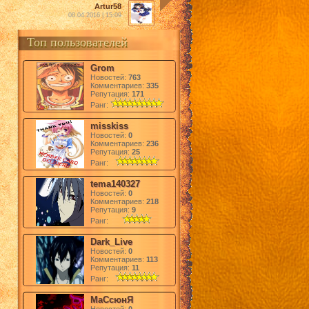
Artur58
08.04.2016 | 15:09
Топ пользователей
Grom
Новостей:
763
Комментариев:
335
Репутация:
171
Ранг:
misskiss
Новостей:
0
Комментариев:
236
Репутация:
25
Ранг:
tema140327
Новостей:
0
Комментариев:
218
Репутация:
9
Ранг:
Dark_Live
Новостей:
0
Комментариев:
113
Репутация:
11
Ранг:
МаСсюнЯ