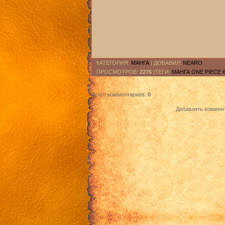
КАТЕГОРИЯ
:
МАНГА
|
ДОБАВИЛ
:
NEARO
ПРОСМОТРОВ
:
2276
|ТЕГИ:
МАНГА ONE PIECE 
Всего комментариев
:
0
Добавлять коммент