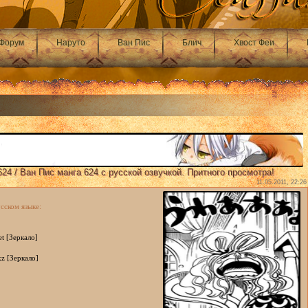
Форум
Наруто
Ван Пис
Блич
Хвост Феи
24 / Ван Пис манга 624 с русской озвучкой. Притного просмотра!
11.05.2011, 22:26
сском языке:
et [Зеркало]
kz [Зеркало]