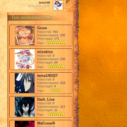
Artur58
08.04.2016 | 15:09
Топ пользователей
Grom
Новостей:
763
Комментариев:
335
Репутация:
171
Ранг:
misskiss
Новостей:
0
Комментариев:
236
Репутация:
25
Ранг:
tema140327
Новостей:
0
Комментариев:
218
Репутация:
9
Ранг:
Dark_Live
Новостей:
0
Комментариев:
113
Репутация:
11
Ранг:
МаСсюнЯ