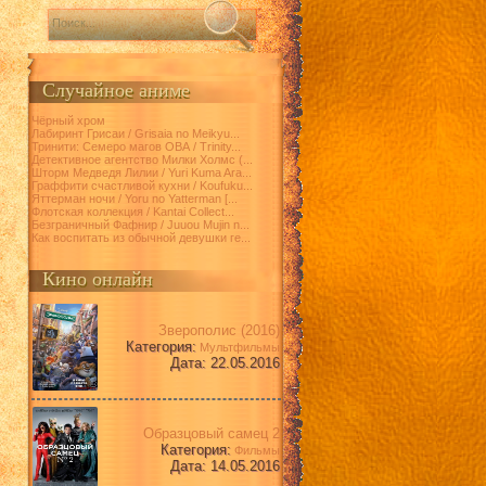
Случайное аниме
Чёрный хром
Лабиринт Грисаи / Grisaia no Meikyu...
Тринити: Семеро магов ОВА / Trinity...
Детективное агентство Милки Холмс (...
Шторм Медведя Лилии / Yuri Kuma Ara...
Граффити счастливой кухни / Koufuku...
Яттерман ночи / Yoru no Yatterman [...
Флотская коллекция / Kantai Collect...
Безграничный Фафнир / Juuou Mujin n...
Как воспитать из обычной девушки ге...
Кино онлайн
Зверополис (2016)
Категория:
Мультфильмы
Дата: 22.05.2016
Образцовый самец 2
Категория:
Фильмы
Дата: 14.05.2016