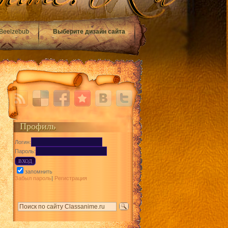
Beelzebub
Выберите дизайн сайта
Профиль
Логин:
Пароль:
запомнить
Забыл пароль
|
Регистрация