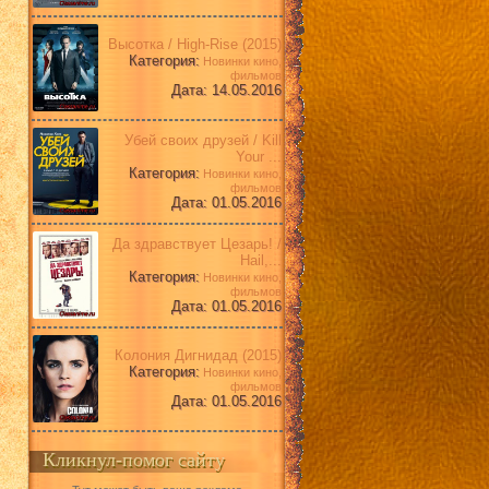
Высотка / High-Rise (2015)
Категория:
Новинки кино,
фильмов
Дата: 14.05.2016
Убей своих друзей / Kill
Your ...
Категория:
Новинки кино,
фильмов
Дата: 01.05.2016
Да здравствует Цезарь! /
Hail,...
Категория:
Новинки кино,
фильмов
Дата: 01.05.2016
Колония Дигнидад (2015)
Категория:
Новинки кино,
фильмов
Дата: 01.05.2016
Кликнул-помог сайту