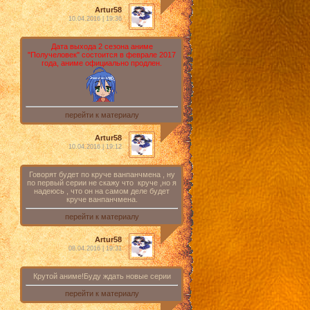
Artur58
10.04.2016 | 19:36
Дата выхода 2 сезона аниме
"Получеловек" состоится в феврале 2017
года, аниме официально продлен.
перейти к материалу
Artur58
10.04.2016 | 19:12
Говорят будет по круче ванпанчмена , ну
по первый серии не скажу что круче ,но я
надеюсь , что он на самом деле будет
круче ванпанчмена.
перейти к материалу
Artur58
08.04.2016 | 19:31
Крутой аниме!Буду ждать новые серии
перейти к материалу