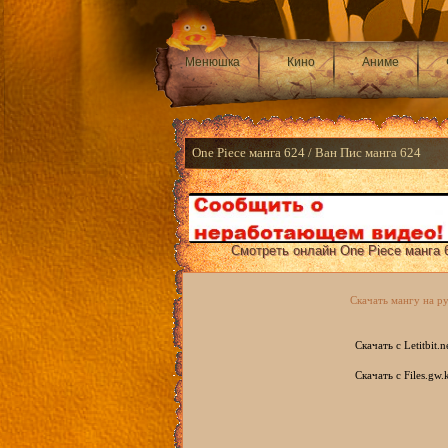
Менюшка
Кино
Аниме
One Piece манга 624 / Ван Пис манга 624
Смотреть онлайн One Piece манга 6
Скачать мангу на ру
Скачать с Letitbit.n
Скачать с Files.gw.