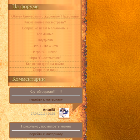
На форуме
Обмен баннерами с журналом Hatsuyume
Какие аниме посмотреть?
Вопрос ко всем мальчикам )
Топ Аниме
Флудилка
Это + Это = Это
Игра "Ошибка"
Игра "Счастливчик"
Кто скоко дней на сайте
Спорт или пиво
Комментарии
Крутой сериал!!!!!!!!!!
перейти к материалу
Artur58
17.04.2016 | 20:36
Прикольно , посмотреть можно
перейти к материалу